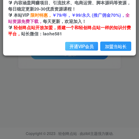
🔰 内容涵盖网赚项目、引流技术、电商运营、脚本源码等资源，
每日稳定更新20-30优质资源课程！
用户名或邮箱
🔰 本站VIP
限时特惠，
￥79/年，￥99/永久 (推广佣金70%)，
全
站资源免费下载，
每天更新，欢迎加入！
登录密码
🔰
轻创终点站开放加盟，搭建一个和轻创终点站一样的知识付费
平台，
站长微信：laohe581
找回密码
记住登录
开通VIP会员
加盟当站长
登录
Copyright © 2023 ·
轻创终点站
· 由
zibll主题
强力驱动.