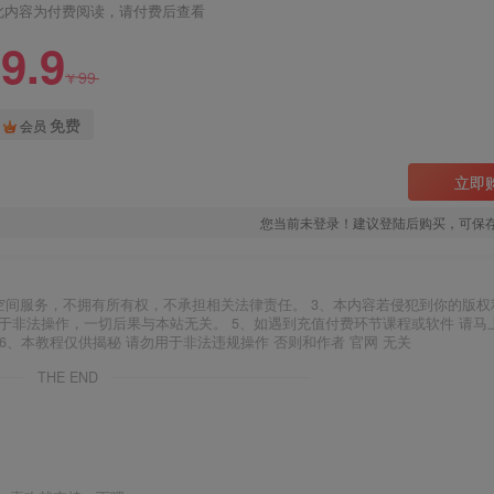
此内容为付费阅读，请付费后查看
9.9
99
¥
免费
会员
立即
您当前未登录！建议登陆后购买，可保
空间服务，不拥有所有权，不承担相关法律责任。 3、本内容若侵犯到你的版权
于非法操作，一切后果与本站无关。 5、如遇到充值付费环节课程或软件 请马
6、本教程仅供揭秘 请勿用于非法违规操作 否则和作者 官网 无关
THE END