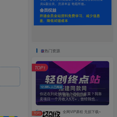
热门资源
TOP1
12.3W+人已阅读
你还在到处找项目？还在当韭菜？我靠
卖项目一个月收入5万+，曾经我也...
全网VIP课程 无损下载~
TOP2