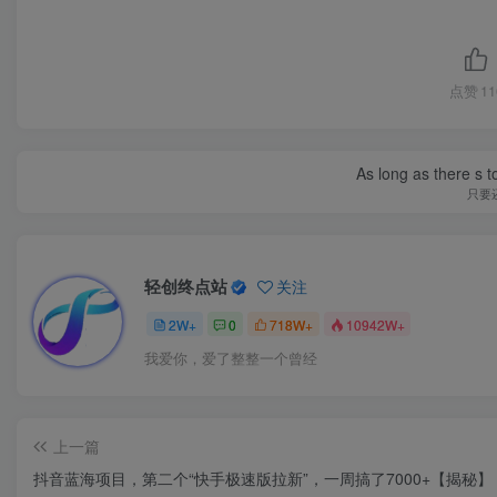
点赞
11
As long as there s t
只要
轻创终点站
关注
2W+
0
718W+
10942W+
我爱你，爱了整整一个曾经
上一篇
抖音蓝海项目，第二个“快手极速版拉新”，一周搞了7000+【揭秘】