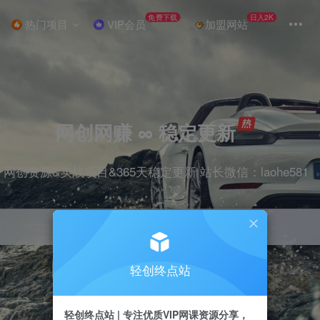
免费下载
日入2K
热门项目
VIP会员
加盟网站
网创网赚 ∞ 稳定更新
网创资源&实战项目&365天稳定更新 站长微信：laohe581
轻创终点站
项目
抖音
剪辑
引流
带货
短视频
轻创终点站 | 专注优质VIP网课资源分享，