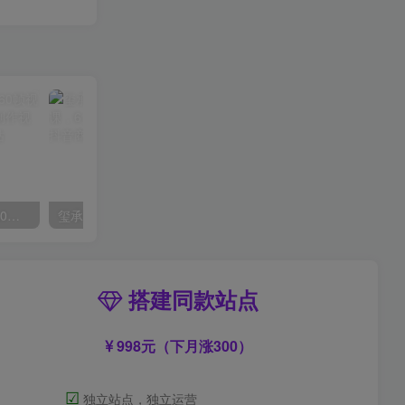
外面收费2300的抖音高清60帧视频教程，保证你能学会如何制作视频（教程+插件）
玺承·电商企业玩转抖音电商系列课，6大维度，6位老师，线上揭秘抖音商家入局SOP
搭建同款站点
998元（下月涨300）
☑
独立站点，独立运营