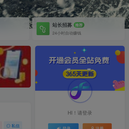
站长招募
推荐
24小时自动赚钱
HI！请登录
私信
登录
注册