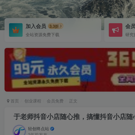
加入会员
会
3.3折
全站资源免费下载
研究
首页
创业课程
会员免费
正文
于老师抖音小店随心推，搞懂抖音小店随
轻创终点站
2年前发布