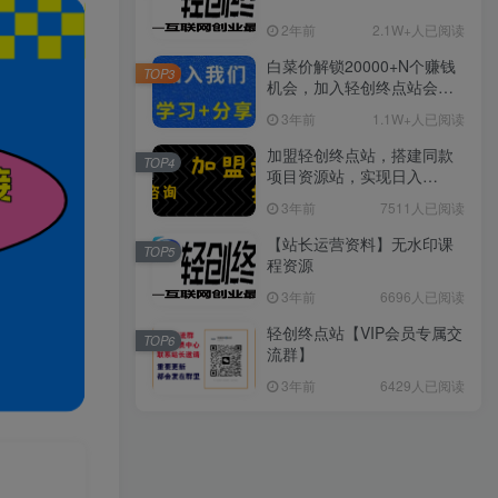
2年前
2.1W+人已阅读
白菜价解锁20000+N个赚钱
TOP3
机会，加入轻创终点站会
员，全站资源免费学习。
3年前
1.1W+人已阅读
加盟轻创终点站，搭建同款
TOP4
项目资源站，实现日入
2000+
3年前
7511人已阅读
【站长运营资料】无水印课
TOP5
程资源
3年前
6696人已阅读
轻创终点站【VIP会员专属交
TOP6
流群】
3年前
6429人已阅读