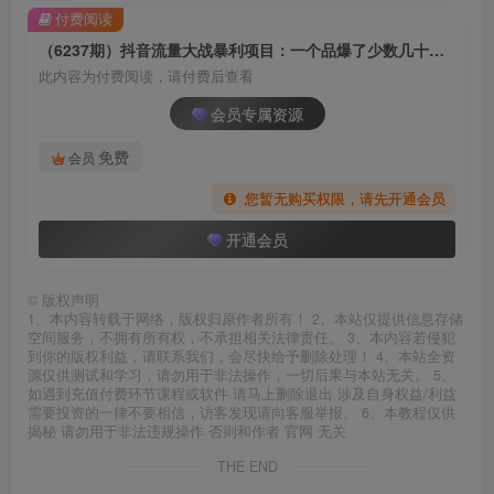
付费阅读
（6237期）抖音流量大战暴利项目：一个品爆了少数几十单，多则几百上千单（原价1288）
此内容为付费阅读，请付费后查看
会员专属资源
免费
会员
您暂无购买权限，请先开通会员
开通会员
©
版权声明
1、本内容转载于网络，版权归原作者所有！ 2、本站仅提供信息存储
空间服务，不拥有所有权，不承担相关法律责任。 3、本内容若侵犯
到你的版权利益，请联系我们，会尽快给予删除处理！ 4、本站全资
源仅供测试和学习，请勿用于非法操作，一切后果与本站无关。 5、
如遇到充值付费环节课程或软件 请马上删除退出 涉及自身权益/利益
需要投资的一律不要相信，访客发现请向客服举报。 6、本教程仅供
揭秘 请勿用于非法违规操作 否则和作者 官网 无关
THE END