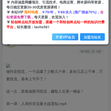
🔰 内容涵盖网赚项目、引流技术、电商运营、脚本源码等资源，
每日稳定更新20-30优质资源课程！
🔰 本站VIP
限时特惠，
￥79/年，￥99/永久 (推广佣金70%)，
全
首页
创业课程
会员专属
正文
站资源免费下载，
每天更新，欢迎加入！
🔰
轻创终点站开放加盟，搭建一个和轻创终点站一样的知识付费
（6237期）抖音流量大战暴利项目：一个品爆了
平台，
站长微信：laohe581
少数几十单，多则几百上千单（原价1288）
开通VIP会员
加盟当站长
轻创终点站
关注
私信
2年前发布
632
132
做抖音投流，一个品爆了少数几十单，多则几百上千单，只
要投流，基本上亏不了！
这一次，跟着做图书投流，赚取人生第一桶金！
第一课：入局抖音流量大战需知.mp4