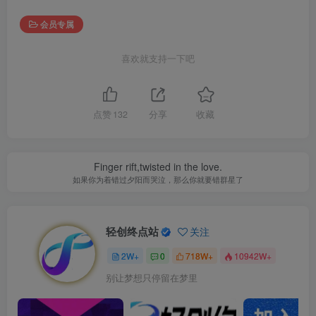
会员专属
喜欢就支持一下吧
点赞
132
分享
收藏
Finger rift,twisted in the love.
如果你为着错过夕阳而哭泣，那么你就要错群星了
轻创终点站
关注
2W+
0
718W+
10942W+
别让梦想只停留在梦里