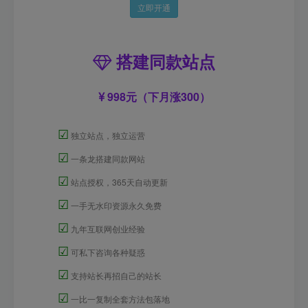
立即开通
搭建同款站点
998元（下月涨300）
☑
独立站点，独立运营
☑
一条龙搭建同款网站
☑
站点授权，365天自动更新
☑
一手无水印资源永久免费
☑
九年互联网创业经验
☑
可私下咨询各种疑惑
☑
支持站长再招自己的站长
☑
一比一复制全套方法包落地