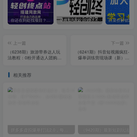
你还在到处找项目？还在当韭菜？我靠卖项目一个月收入5万+，曾经我也是个失败者。
全网VIP课程 无损下载~
上一篇
下一篇
（6238期）旅游带券达人玩
（6241期）抖音短视频疯狂-
法教程：0粉开通达人团购，
爆单训练营现场课（新）直
旅游达人0粉可变现（7节
播带货+实战案例
课）
相关推荐
拼多多虚拟爆单打法2.0，每天10分钟，月产5000+，从0到1赚收益教程