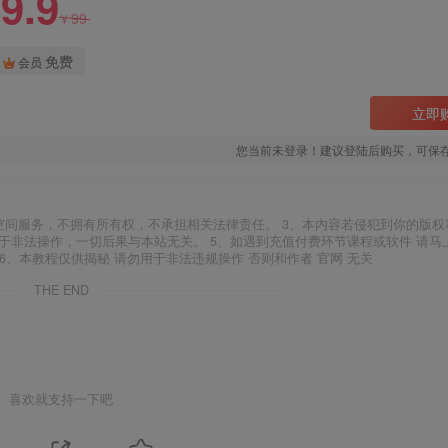
9.9
99
¥
免费
会员
立即
您当前未登录！建议登陆后购买，可保
空间服务，不拥有所有权，不承担相关法律责任。 3、本内容若侵犯到你的版权
于非法操作，一切后果与本站无关。 5、如遇到充值付费环节课程或软件 请马
6、本教程仅供揭秘 请勿用于非法违规操作 否则和作者 官网 无关
THE END
喜欢就支持一下吧