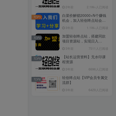
2年前
2.1W+人已阅读
白菜价解锁20000+N个赚钱
TOP3
机会，加入轻创终点站会
员，全站资源免费学习。
3年前
1.1W+人已阅读
加盟轻创终点站，搭建同款
TOP4
项目资源站，实现日入
2000+
3年前
7511人已阅读
【站长运营资料】无水印课
TOP5
程资源
3年前
6696人已阅读
轻创终点站【VIP会员专属交
TOP6
流群】
3年前
6429人已阅读