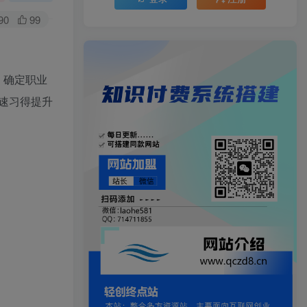
90
99
，确定职业
速习得提升