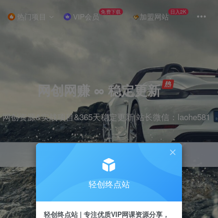
免费下载
日入2K
热门项目
VIP会员
加盟网站
网创网赚 ∞ 稳定更新
网创资源&实战项目&365天稳定更新 站长微信：laohe581
轻创终点站
项目
抖音
剪辑
引流
带货
短视频
轻创终点站 | 专注优质VIP网课资源分享，