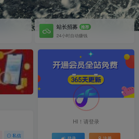
站长招募
推荐
24小时自动赚钱
HI！请登录
私信
登录
注册