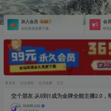
加入会员
会
3.3折
全站资源免费下载
研究
首页
创业课程
会员免费
正文
交个朋友·从0到1成为金牌全能主播2.0
轻创终点站
2年前发布