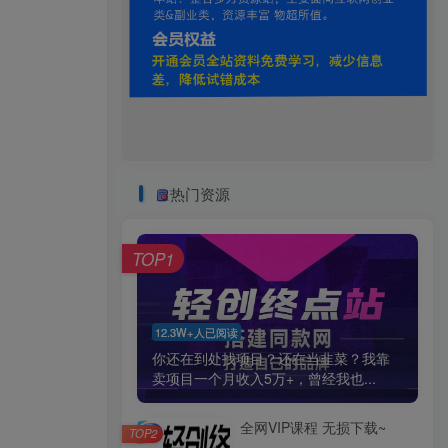
热门资源
TOP1
12.3W+人已阅读
你还在到处找项目？还在当韭菜？我靠
卖项目一个月收入5万+，曾经我也...
全网VIP课程 无损下载~
TOP2