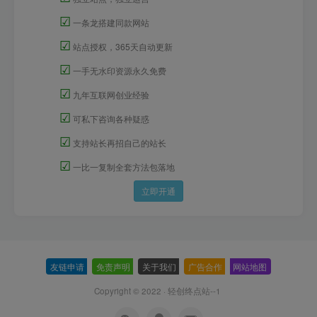
☑
一条龙搭建同款网站
☑
站点授权，365天自动更新
☑
一手无水印资源永久免费
☑
九年互联网创业经验
☑
可私下咨询各种疑惑
☑
支持站长再招自己的站长
☑
一比一复制全套方法包落地
立即开通
友链申请
-
免责声明
-
关于我们
-
广告合作
-
网站地图
Copyright © 2022 ·
轻创终点站--1