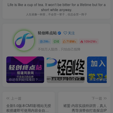
Life is like a cup of tea. It won't be bitter for a lifetime but for a
short while anyway.
人生就像一杯茶，不会苦一辈子，但总会苦一阵子
轻创终点站
关注
2W+
0
718W+
10942W+
不怕万人阻挡，只怕自己投降
你还在到处找项目？还在当韭菜？我靠卖项目一个月收入5万+，曾经我也是个失败者。
全网VIP课程 无损下载~
上一篇
下一篇
全新5.0版本CMS影视站无授
褚盟·内容实战特训营，真人
权搭建即可使用内容全自动
秀导演带你打造探店IP