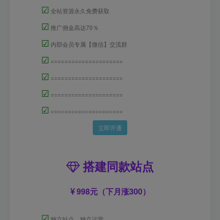
☑
全站资源永久免费获取
☑
推广佣金高达70％
☑
内部会员专属【微信】交流群
☑
=====================
☑
=====================
☑
=====================
☑
=====================
立即开通
搭建同款站点
998元（下月涨300）
☑
独立站点，独立运营