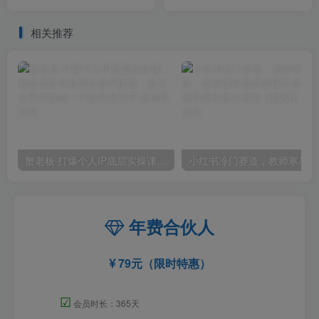
采集(源码+教程)
相关推荐
蟹老板·打爆个人IP底层实操课，教你成熟专业的打造IP技能，全方位带你做成一个能商业化IP
小红
年费合伙人
79元（限时特惠）
☑
会员时长：365天