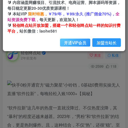
🔰 内容涵盖网赚项目、引流技术、电商运营、脚本源码等资源，
每日稳定更新20-30优质资源课程！
🔰 本站VIP
限时特惠，
￥79/年，￥99/永久 (推广佣金70%)，
全
首页
创业课程
会员免费
正文
站资源免费下载，
每天更新，欢迎加入！
🔰
轻创终点站开放加盟，搭建一个和轻创终点站一样的知识付费
快手0粉开通官方“磁力聚星”小铃铛，0基础0费用
平台，
站长微信：laohe581
实操无人直播“软件拉新”，每晚轻松入账1000+
【揭秘】
开通VIP会员
加盟当站长
轻创终点站
关注
私信
2年前发布
2599
118
“软件拉新”这几年的热度一直就没降过。不仅热度没降，其
“暴利”的程度还越来越甚。2023年，“男粉”和“软件拉新”的结
合，更是热到爆炸。且，这种结合，不仅“热”，还很“稳”。至