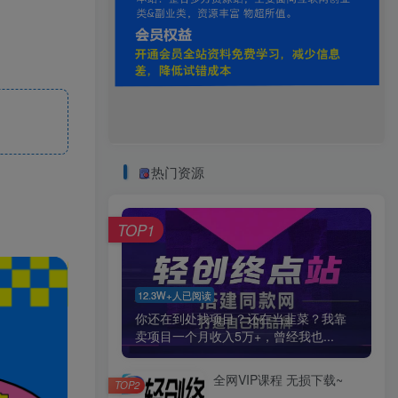
热门资源
TOP1
12.3W+人已阅读
你还在到处找项目？还在当韭菜？我靠
卖项目一个月收入5万+，曾经我也...
全网VIP课程 无损下载~
TOP2