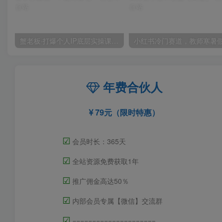
蟹老板·打爆个人IP底层实操课，教你成熟专业的打造IP技能，全方位带你做成一个能商业化IP
年费合伙人
79元（限时特惠）
☑
会员时长：365天
☑
全站资源免费获取1年
☑
推广佣金高达50％
☑
内部会员专属【微信】交流群
☑
=====================