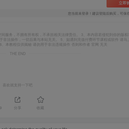
立即
您当前未登录！建议登陆后购买，可保
空间服务，不拥有所有权，不承担相关法律责任。 3、本内容若侵犯到你的版权
于非法操作，一切后果与本站无关。 5、如遇到充值付费环节课程或软件 请马
6、本教程仅供揭秘 请勿用于非法违规操作 否则和作者 官网 无关
THE END
喜欢就支持一下吧
9
分享
收藏