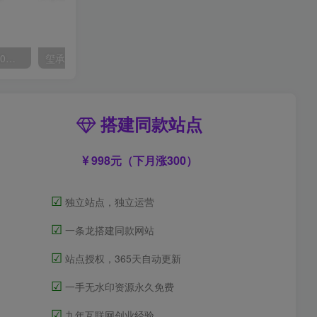
外面收费2300的抖音高清60帧视频教程，保证你能学会如何制作视频（教程+插件）
玺承·电商企业玩转抖音电商系列课，6大维度，6位老师，线上揭秘抖音商家入局SOP
搭建同款站点
998元（下月涨300）
☑
独立站点，独立运营
☑
一条龙搭建同款网站
☑
站点授权，365天自动更新
☑
一手无水印资源永久免费
☑
九年互联网创业经验