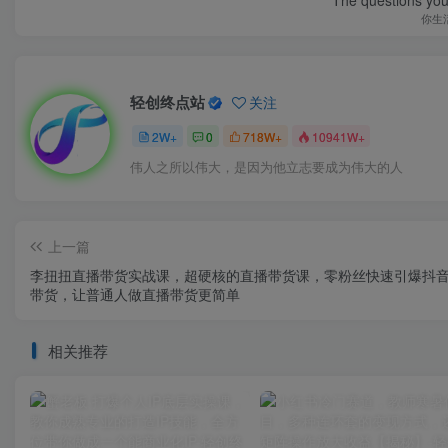
The questions you 
你生
轻创终点站
关注
2W+
0
718W+
10941W+
伟人之所以伟大，是因为他立志要成为伟大的人
上一篇
李扭扭直播带货实战课，超硬核的直播带货课，零粉丝快速引爆抖
带货，让普通人做直播带货更简单
相关推荐