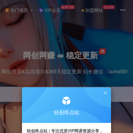
免费下载
日入2K
热门项目
VIP会员
加盟网站
网创网赚 ∞ 稳定更新
网创资源&实战项目&365天稳定更新 站长微信：laohe581
轻创终点站
项目
抖音
剪辑
引流
带货
短视频
轻创终点站 | 专注优质VIP网课资源分享，