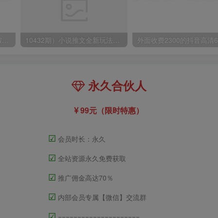
小红书冷门赛道，教师寒暑假项目，多种连环套的变现方式，还能矩阵操作放大收益【揭秘】
10432期）小说推文全新玩法，5分钟一条原创视频，结合中视频bilibili赚多份收益
永久合伙人
99元（限时特惠）
☑
会员时长：永久
☑
全站资源永久免费获取
☑
推广佣金高达70％
☑
内部会员专属【微信】交流群
☑
=====================