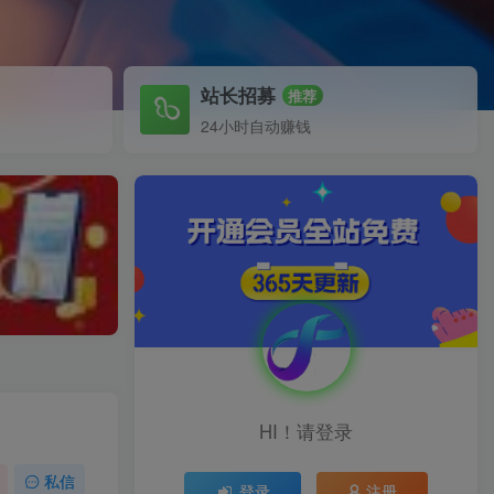
站长招募
推荐
24小时自动赚钱
HI！请登录
私信
登录
注册