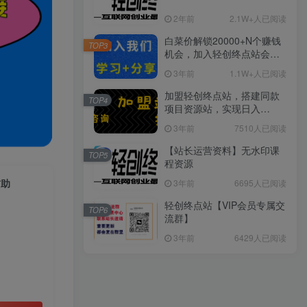
2年前
2.1W+人已阅读
白菜价解锁20000+N个赚钱
TOP3
机会，加入轻创终点站会
员，全站资源免费学习。
3年前
1.1W+人已阅读
加盟轻创终点站，搭建同款
TOP4
项目资源站，实现日入
2000+
3年前
7510人已阅读
【站长运营资料】无水印课
TOP5
程资源
辅助
3年前
6695人已阅读
轻创终点站【VIP会员专属交
TOP6
流群】
3年前
6429人已阅读