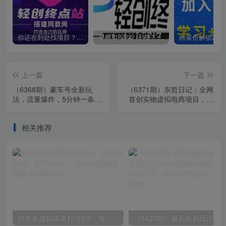
你还在到处找项目？还在当韭菜？我靠卖项目一个月收入5万+，曾经我也是个失败者。
全网VIP课程 无损下载~
上一篇
下一篇
（6368期）豪车号全新玩
（6371期）东哲日记：全网
法，流量爆炸，5分钟一条作
首创实物虚拟电商项目，速
品，每天一小时实现月入过
来捡钱，成本低，一单赚几
万
十块！
相关推荐
拼多多虚拟爆单打法2.0，每天10分钟，月产5000+，从0到1赚收益教程