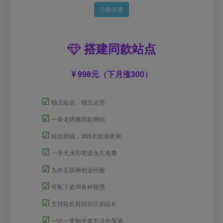
立即开通
搭建同款站点
998元（下月涨300）
☑
独立站点，独立运营
☑
一条龙搭建同款网站
☑
站点授权，365天自动更新
☑
一手无水印资源永久免费
☑
九年互联网创业经验
☑
可私下咨询各种疑惑
☑
支持站长再招自己的站长
☑
一比一复制全套方法包落地