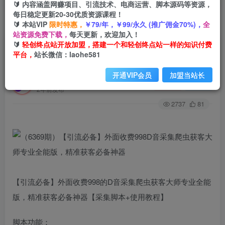
🔰 内容涵盖网赚项目、引流技术、电商运营、脚本源码等资源，
每日稳定更新20-30优质资源课程！
🔰 本站VIP
限时特惠，
￥79/年，￥99/永久 (推广佣金70%)，
全
首页
创业课程
会员专属
正文
站资源免费下载，
每天更新，欢迎加入！
🔰
轻创终点站开放加盟，搭建一个和轻创终点站一样的知识付费
（6369期）【引流必备】外面收费998D音采集爬
平台，
站长微信：laohe581
虫获客大师专业全能版，精准获客必备神器
开通VIP会员
加盟当站长
轻创终点站
关注
私信
2年前发布
2737
81
【引流必备】外面收费998的D音采集爬虫获客大师专业全能
版，精准获客必备神器【采集脚本+使用教程】
脚本功能：