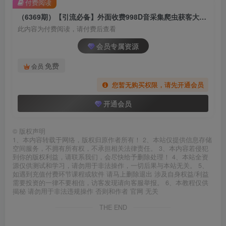
付费阅读
（6369期）【引流必备】外面收费998D音采集爬虫获客大师专业全能版，精准获客必备神器
此内容为付费阅读，请付费后查看
会员专属资源
免费
会员
您暂无购买权限，请先开通会员
开通会员
©
版权声明
1、本内容转载于网络，版权归原作者所有！ 2、本站仅提供信息存储
空间服务，不拥有所有权，不承担相关法律责任。 3、本内容若侵犯
到你的版权利益，请联系我们，会尽快给予删除处理！ 4、本站全资
源仅供测试和学习，请勿用于非法操作，一切后果与本站无关。 5、
如遇到充值付费环节课程或软件 请马上删除退出 涉及自身权益/利益
需要投资的一律不要相信，访客发现请向客服举报。 6、本教程仅供
揭秘 请勿用于非法违规操作 否则和作者 官网 无关
THE END