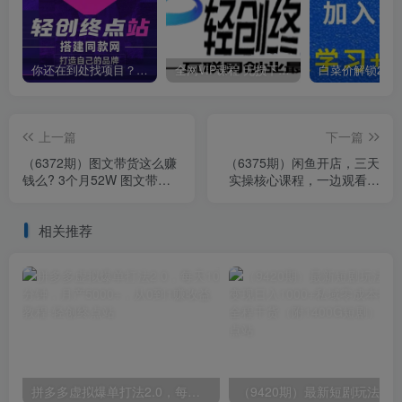
你还在到处找项目？还在当韭菜？我靠卖项目一个月收入5万+，曾经我也是个失败者。
全网VIP课程 无损下载~
上一篇
下一篇
（6372期）图文带货这么赚
（6375期）闲鱼开店，三天
钱么? 3个月52W 图文带货
实操核心课程，一边观看，
运营加强课
一边实操，没有废话，没有
套路
相关推荐
拼多多虚拟爆单打法2.0，每天10分钟，月产5000+，从0到1赚收益教程