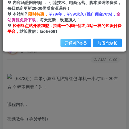
🔰 内容涵盖网赚项目、引流技术、电商运营、脚本源码等资源，
每日稳定更新20-30优质资源课程！
🔰 本站VIP
限时特惠，
￥79/年，￥99/永久 (推广佣金70%)，
全
首页
创业课程
会员专属
正文
站资源免费下载，
每天更新，欢迎加入！
🔰
轻创终点站开放加盟，搭建一个和轻创终点站一样的知识付费
（6373期）苹果小游戏无限撸红包 单机一小时15
平台，
站长微信：laohe581
～20左右 全程不用看广告！
开通VIP会员
加盟当站长
轻创终点站
关注
私信
2年前发布
2432
99
课程内容：
视频教学（学员录制）