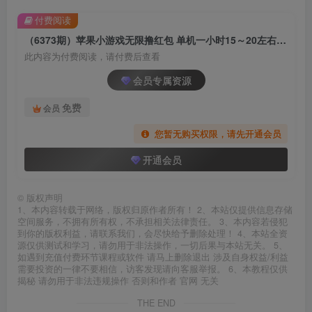
付费阅读
（6373期）苹果小游戏无限撸红包 单机一小时15～20左右 全程不用看广告！
此内容为付费阅读，请付费后查看
会员专属资源
免费
会员
您暂无购买权限，请先开通会员
开通会员
©
版权声明
1、本内容转载于网络，版权归原作者所有！ 2、本站仅提供信息存储
空间服务，不拥有所有权，不承担相关法律责任。 3、本内容若侵犯
到你的版权利益，请联系我们，会尽快给予删除处理！ 4、本站全资
源仅供测试和学习，请勿用于非法操作，一切后果与本站无关。 5、
如遇到充值付费环节课程或软件 请马上删除退出 涉及自身权益/利益
需要投资的一律不要相信，访客发现请向客服举报。 6、本教程仅供
揭秘 请勿用于非法违规操作 否则和作者 官网 无关
THE END