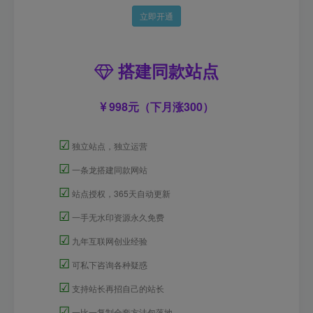
立即开通
搭建同款站点
998元（下月涨300）
☑
独立站点，独立运营
☑
一条龙搭建同款网站
☑
站点授权，365天自动更新
☑
一手无水印资源永久免费
☑
九年互联网创业经验
☑
可私下咨询各种疑惑
☑
支持站长再招自己的站长
☑
一比一复制全套方法包落地