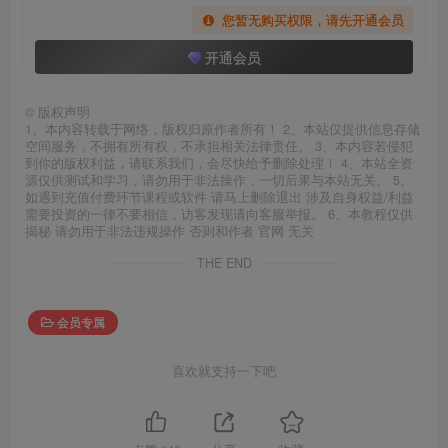
您暂无购买权限，请先开通会员
开通会员
©
版权声明
1、本内容转载于网络，版权归原作者所有！ 2、本站仅提供信息存储
空间服务，不拥有所有权，不承担相关法律责任。 3、本内容若侵犯
到你的版权利益，请联系我们，会尽快给予删除处理！ 4、本站全资
源仅供测试和学习，请勿用于非法操作，一切后果与本站无关。 5、
如遇到充值付费环节课程或软件 请马上删除退出 涉及自身权益/利益
需要投资的一律不要相信，访客发现请向客服举报。 6、本教程仅供
揭秘 请勿用于非法违规操作 否则和作者 官网 无关
THE END
会员专属
喜欢就支持一下吧