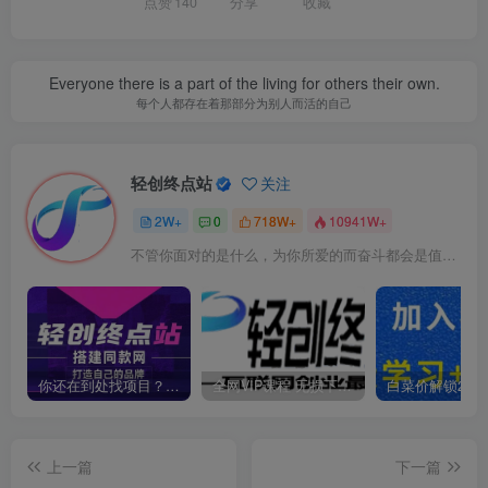
点赞
140
分享
收藏
Everyone there is a part of the living for others their own.
每个人都存在着那部分为别人而活的自己
轻创终点站
关注
2W+
0
718W+
10941W+
不管你面对的是什么，为你所爱的而奋斗都会是值得的
你还在到处找项目？还在当韭菜？我靠卖项目一个月收入5万+，曾经我也是个失败者。
全网VIP课程 无损下载~
上一篇
下一篇