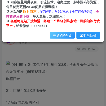
🔰 内容涵盖网赚项目、引流技术、电商运营、脚本源码等资源，
每日稳定更新20-30优质资源课程！
🔰 本站VIP
限时特惠，
￥79/年，￥99/永久 (推广佣金70%)，
全
首页
创业课程
会员专属
正文
站资源免费下载，
每天更新，欢迎加入！
🔰
轻创终点站开放加盟，搭建一个和轻创终点站一样的知识付费
（6416期）0-1带你了解巨量引擎2.0：全面学会升
平台，
站长微信：laohe581
级版后台设置实操（56节视频课）
开通VIP会员
加盟当站长
轻创终点站
关注
私信
2年前发布
589
140
课程目录
01、巨量引擎2.0新版介绍
1.1新版与老版的区别