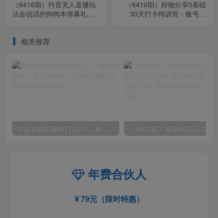
（6418期）抖音无人直播玩
（6419期）好物分享0基础
法会说话的狗狗本弹幕礼物
30天打卡特训营：账号定
互动小游戏（游戏软件+开播
位、剪辑、选品、小店、千
教程）
川
相关推荐
拼多多虚拟爆单打法2.0，每天10分钟，月产5000+，从0到1赚收益教程
年费合伙人
79元（限时特惠）