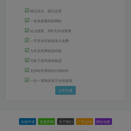
☑
独立站点，独立运营
☑
一条龙搭建同款网站
☑
站点授权，365天自动更新
☑
一手无水印资源永久免费
☑
九年互联网创业经验
☑
可私下咨询各种疑惑
☑
支持站长再招自己的站长
☑
一比一复制全套方法包落地
立即开通
友链申请
-
免责声明
-
关于我们
-
广告合作
-
网站地图