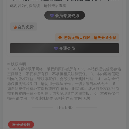
此内容为付费阅读，请付费后查看
会员专属资源
免费
会员
您暂无购买权限，请先开通会员
开通会员
©
版权声明
1、本内容转载于网络，版权归原作者所有！ 2、本站仅提供信息存储
空间服务，不拥有所有权，不承担相关法律责任。 3、本内容若侵犯
到你的版权利益，请联系我们，会尽快给予删除处理！ 4、本站全资
源仅供测试和学习，请勿用于非法操作，一切后果与本站无关。 5、
如遇到充值付费环节课程或软件 请马上删除退出 涉及自身权益/利益
需要投资的一律不要相信，访客发现请向客服举报。 6、本教程仅供
揭秘 请勿用于非法违规操作 否则和作者 官网 无关
THE END
会员专属