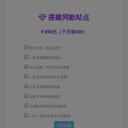
搭建同款站点
998元（下月涨300）
☑
独立站点，独立运营
☑
一条龙搭建同款网站
☑
站点授权，365天自动更新
☑
一手无水印资源永久免费
☑
九年互联网创业经验
☑
可私下咨询各种疑惑
☑
支持站长再招自己的站长
☑
一比一复制全套方法包落地
立即开通