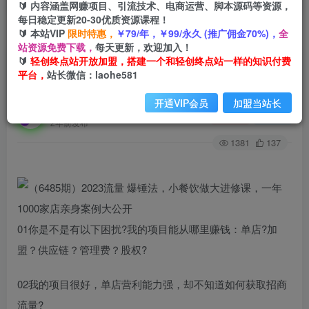
🔰 内容涵盖网赚项目、引流技术、电商运营、脚本源码等资源，
每日稳定更新20-30优质资源课程！
🔰 本站VIP
限时特惠，
￥79/年，￥99/永久 (推广佣金70%)，
全
首页
创业课程
会员专属
正文
站资源免费下载，
每天更新，欢迎加入！
🔰
轻创终点站开放加盟，搭建一个和轻创终点站一样的知识付费
（6485期）2023流量 爆锤法，小餐饮做大进修
平台，
站长微信：laohe581
课，一年1000家店亲身案例大公开
开通VIP会员
加盟当站长
轻创终点站
关注
私信
2年前发布
1381
137
01你是不是有以下困扰?我的项目能从哪里赚钱：单店?加
盟？供应链？管理费？股权?
02我的项目很好，单店营利能力强，却不知道如何获取招商
流量?