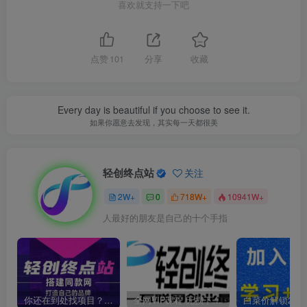
喜欢就支持一下吧
点赞
101
分享
收藏
Every day is beautiful if you choose to see it.
如果你愿意去发现，其实每一天都很美
轻创终点站
关注
2W+
0
718W+
10941W+
人最好的朋友是自己的十个手指
你还在到处找项目？还在当韭菜？我靠卖项目一个月收入5万+，曾经我也是个失败者。
全网VIP课程 无损下载~