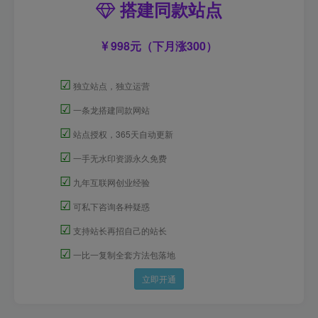
搭建同款站点
998元（下月涨300）
☑
独立站点，独立运营
☑
一条龙搭建同款网站
☑
站点授权，365天自动更新
☑
一手无水印资源永久免费
☑
九年互联网创业经验
☑
可私下咨询各种疑惑
☑
支持站长再招自己的站长
☑
一比一复制全套方法包落地
立即开通