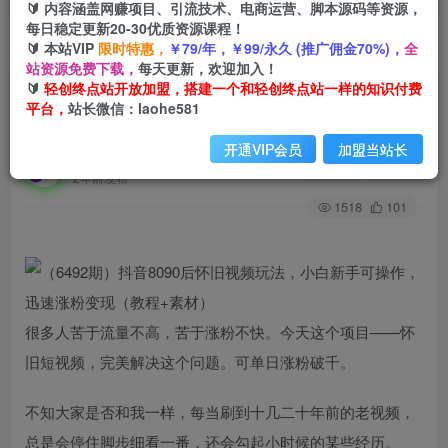
🔰 内容涵盖网赚项目、引流技术、电商运营、脚本源码等资源，
每日稳定更新20-30优质资源课程！
🔰 本站VIP
限时特惠，
￥79/年，￥99/永久 (推广佣金70%)，
全
首页
创业课程
会员专属
正文
站资源免费下载，
每天更新，欢迎加入！
🔰
轻创终点站开放加盟，搭建一个和轻创终点站一样的知识付费
（6492期）抖音8090后怀旧视频玩法，小白新手
平台，
站长微信：laohe581
可操作，迅速涨粉变现（教程+素材）
开通VIP会员
加盟当站长
轻创终点站
关注
私信
2年前发布
1518
101
很多人苦于流量不高，苦于涨粉不快。今天这个项目——怀
旧短视频，完美解决这个问题。可单日涨粉破千。
不知大家是否和我一样，每当刷到十几二十年前的老视频，
总是会停住脚步细看一番，还会勾起小时候的某些经历。