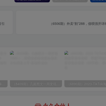
日引
（6506期）外卖“割”288，借呗强开
（9420期）最新短剧玩法，暴力变现日入1000+私域零成本操作，全程干货（附1400G短剧）
（8409期）几篇图文一周变现1500＋，深度拆解面试掘金项目，小白轻松上手
永久合伙人