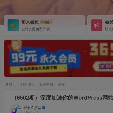
加入会员
会
3.3折
全站资源免费下载
研究
首页
创业课程
会员专属
正文
（6502期）深度加速你的WordPres
轻创终点站
2年前发布