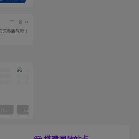
下一篇
详细完整版教程！
（6890期）2023-TikTok海外短视频带货特训营，掌握TK短视频带货变现全流程（60节课）
（6215期）一个人如何利用微信群自动群发引流，一星期装满200个群，日入500+
搭建同款站点