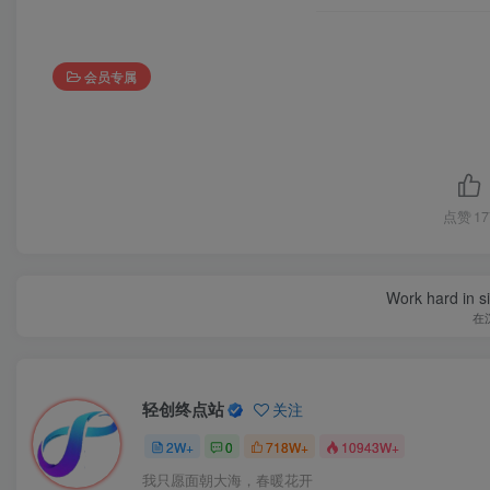
会员专属
点赞
17
Work hard in s
在
轻创终点站
关注
2W+
0
718W+
10943W+
我只愿面朝大海，春暖花开