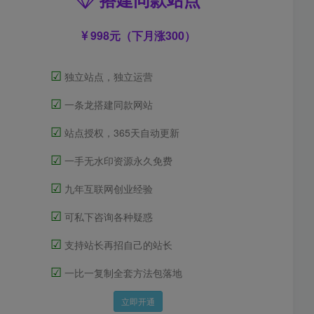
998元（下月涨300）
☑
独立站点，独立运营
☑
一条龙搭建同款网站
☑
站点授权，365天自动更新
☑
一手无水印资源永久免费
☑
九年互联网创业经验
☑
可私下咨询各种疑惑
☑
支持站长再招自己的站长
☑
一比一复制全套方法包落地
立即开通