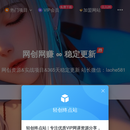
免费下载
日入2K
热门项目
VIP会员
加盟网站
网创网赚 ∞ 稳定更新
网创资源&实战项目&365天稳定更新 站长微信：laohe581
轻创终点站
项目
抖音
剪辑
引流
带货
短视频
轻创终点站 | 专注优质VIP网课资源分享，