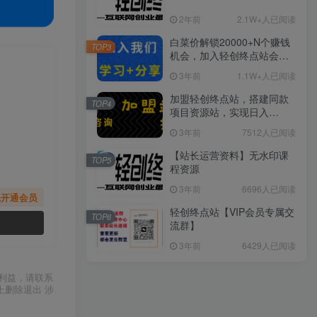
2年前
2.1W+人已阅读
白菜价解锁20000+N个赚钱
TOP3
机会，加入轻创终点站会
员，全站资源免费学习。
3年前
1.1W+人已阅读
加盟轻创终点站，搭建同款
TOP4
项目资源站，实现日入
2000+
3年前
7512人已阅读
【站长运营资料】无水印课
TOP5
程资源
3年前
6696人已阅读
先开通会员
轻创终点站【VIP会员专属交
TOP6
流群】
3年前
6429人已阅读
利益，请联系
上删除退出 涉