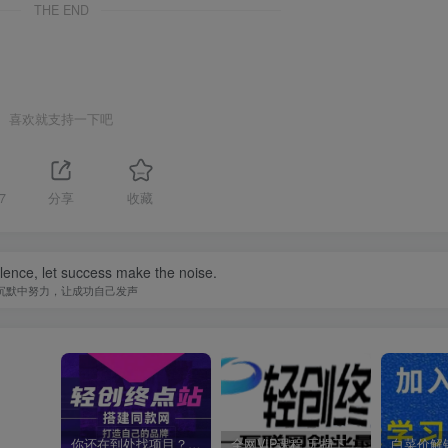
THE END
喜欢就支持一下吧
7
分享
收藏
ilence, let success make the noise.
沉默中努力，让成功自己发声
你还在到处找项目？还在当韭菜？我靠卖项目一个月收入5万+，曾经我也是个失败者。
全网VIP课程 无损下载~