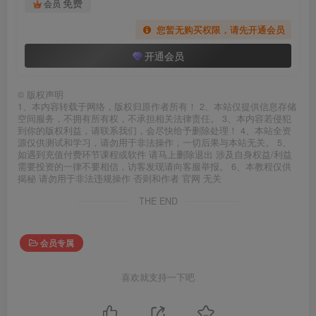
免费
会员
您暂无购买权限，请先开通会员
开通会员
©
版权声明
1、本内容转载于网络，版权归原作者所有！ 2、本站仅提供信息存储
空间服务，不拥有所有权，不承担相关法律责任。 3、本内容若侵犯
到你的版权利益，请联系我们，会尽快给予删除处理！ 4、本站全资
源仅供测试和学习，请勿用于非法操作，一切后果与本站无关。 5、
如遇到充值付费环节课程或软件 请马上删除退出 涉及自身权益/利益
需要投资的一律不要相信，访客发现请向客服举报。 6、本教程仅供
揭秘 请勿用于非法违规操作 否则和作者 官网 无关
THE END
会员专属
喜欢就支持一下吧