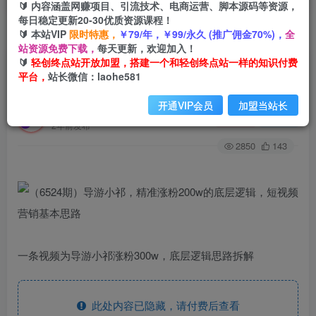
🔰 内容涵盖网赚项目、引流技术、电商运营、脚本源码等资源，
每日稳定更新20-30优质资源课程！
🔰 本站VIP
限时特惠，
￥79/年，￥99/永久 (推广佣金70%)，
全
首页
创业课程
会员专属
正文
站资源免费下载，
每天更新，欢迎加入！
🔰
轻创终点站开放加盟，搭建一个和轻创终点站一样的知识付费
（6524期）导游小祁，精准涨粉200w的底层逻
平台，
站长微信：laohe581
辑，短视频营销基本思路
开通VIP会员
加盟当站长
轻创终点站
关注
私信
2年前发布
2850
143
一条视频为导游小祁涨粉300w，底层逻辑思路拆解
此处内容已隐藏，请付费后查看