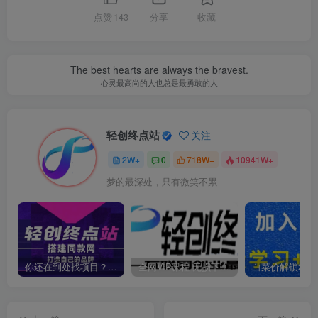
点赞
143
分享
收藏
The best hearts are always the bravest.
心灵最高尚的人也总是最勇敢的人
轻创终点站
关注
2W+
0
718W+
10941W+
梦的最深处，只有微笑不累
你还在到处找项目？还在当韭菜？我靠卖项目一个月收入5万+，曾经我也是个失败者。
全网VIP课程 无损下载~