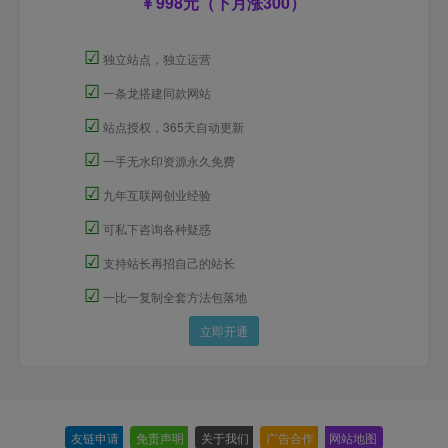
998元（下月涨300）
☑
独立站点，独立运营
☑
一条龙搭建同款网站
☑
站点授权，365天自动更新
☑
一手无水印资源永久免费
☑
九年互联网创业经验
☑
可私下咨询各种疑惑
☑
支持站长再招自己的站长
☑
一比一复制全套方法包落地
立即开通
友链申请
-
免责声明
-
关于我们
-
广告合作
-
网站地图