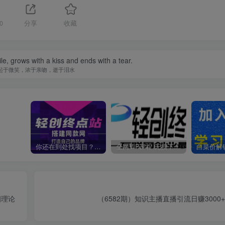
0
分享
收藏
le, grows with a kiss and ends with a tear.
起于微笑，浓于亲吻，逝于泪水
你还在到处找项目？还在当韭菜？我靠卖项目一个月收入5万+，曾经我也是个失败者。
全网VIP课程 无损下载~
细理论
（6582期）知识主播直播引流日赚3000