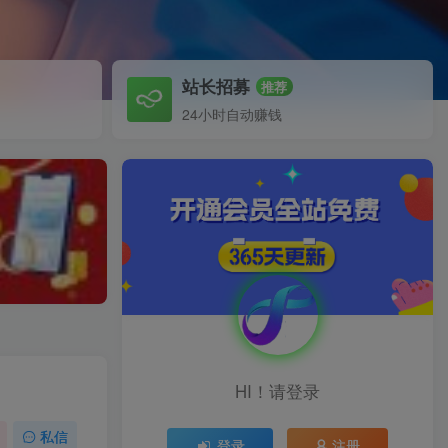
站长招募
推荐
24小时自动赚钱
HI！请登录
私信
登录
注册