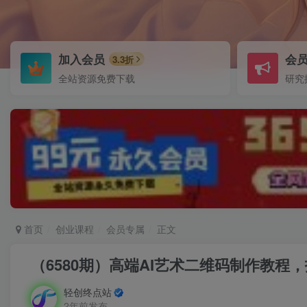
加入会员
会
3.3折
全站资源免费下载
研究
首页
创业课程
会员专属
正文
（6580期）高端AI艺术二维码制作教程，
轻创终点站
2年前发布