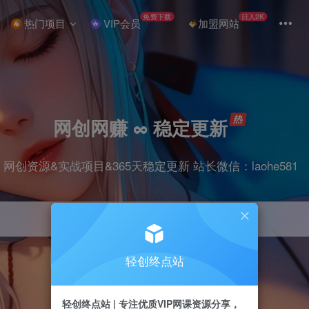
免费下载
日入2K
热门项目
VIP会员
加盟网站
网创网赚 ∞ 稳定更新
网创资源&实战项目&365天稳定更新 站长微信：laohe581
轻创终点站
项目
抖音
剪辑
引流
带货
短视频
轻创终点站 | 专注优质VIP网课资源分享，