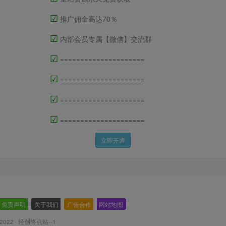
☑
推广佣金高达70％
☑
内部会员专属【微信】交流群
☑
=====================
☑
=====================
☑
=====================
☑
=====================
立即开通
免责声明
-
关于我们
-
广告合作
-
网站地图
 2022 ·
轻创终点站--1