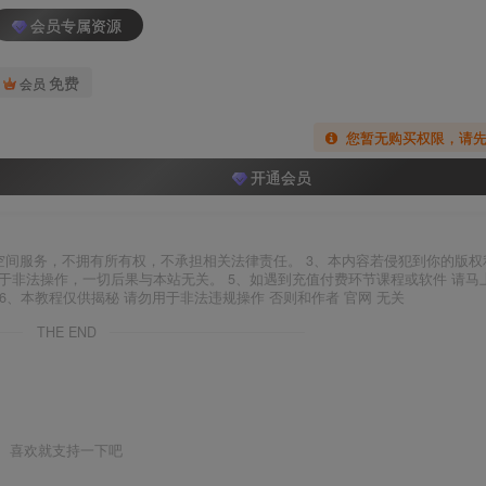
会员专属资源
免费
会员
您暂无购买权限，请
开通会员
空间服务，不拥有所有权，不承担相关法律责任。 3、本内容若侵犯到你的版权
于非法操作，一切后果与本站无关。 5、如遇到充值付费环节课程或软件 请马
6、本教程仅供揭秘 请勿用于非法违规操作 否则和作者 官网 无关
THE END
喜欢就支持一下吧