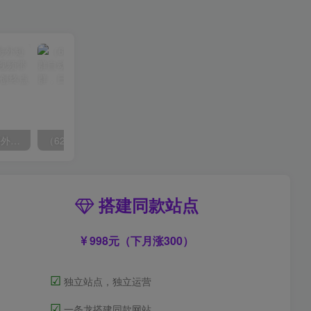
（6890期）2023-TikTok海外短视频带货特训营，掌握TK短视频带货变现全流程（60节课）
（6215期）一个人如何利用微信群自动群发引流，一星期装满200个群，日入500+
搭建同款站点
998元（下月涨300）
☑
独立站点，独立运营
☑
一条龙搭建同款网站