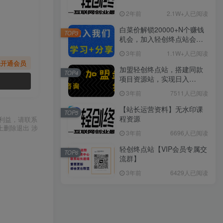
2年前
2.1W+人已阅读
白菜价解锁20000+N个赚钱
TOP3
机会，加入轻创终点站会
员，全站资源免费学习。
3年前
1.1W+人已阅读
先开通会员
加盟轻创终点站，搭建同款
TOP4
项目资源站，实现日入
2000+
3年前
7511人已阅读
【站长运营资料】无水印课
TOP5
程资源
利益，请联系
上删除退出 涉
3年前
6696人已阅读
轻创终点站【VIP会员专属交
TOP6
流群】
3年前
6429人已阅读