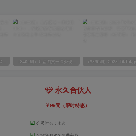
（9420期）最新短剧玩法，暴力变现日入1000+私域零成本操作，全程干货（附1400G短剧）
（8409期）几篇图文一周变现1500＋，深度拆解面试掘金项目，小白轻松上手
永久合伙人
99元（限时特惠）
☑
会员时长：永久
☑
全站资源永久免费获取