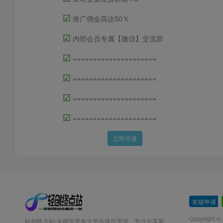
☑
推广佣金高达50％
☑
内部会员专属【微信】交流群
☑
=====================
☑
=====================
☑
=====================
☑
=====================
立即开通
友链申请
-
Copyright ©
轻创终点站-全网首发各大平台项目资源、专注分享新