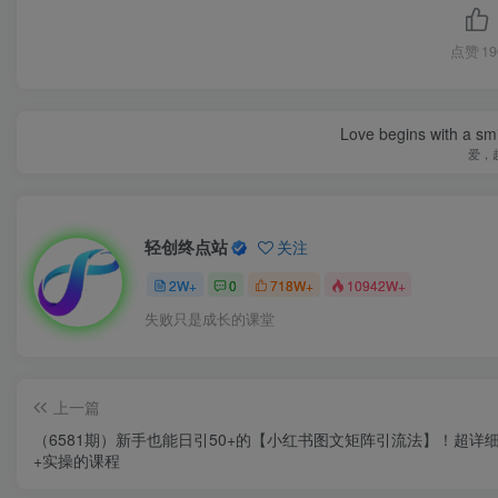
点赞
19
Love begins with a smi
爱，
轻创终点站
关注
2W+
0
718W+
10942W+
失败只是成长的课堂
上一篇
（6581期）新手也能日引50+的【小红书图文矩阵引流法】！超详
+实操的课程