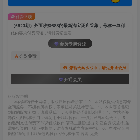
付费阅读
（6623期）外面收费688的最新淘宝死店采集，号称一单利润100+【永久脚本】
此内容为付费阅读，请付费后查看
会员专属资源
免费
会员
您暂无购买权限，请先开通会员
开通会员
©
版权声明
1、本内容转载于网络，版权归原作者所有！ 2、本站仅提供信息存储
空间服务，不拥有所有权，不承担相关法律责任。 3、本内容若侵犯
到你的版权利益，请联系我们，会尽快给予删除处理！ 4、本站全资
源仅供测试和学习，请勿用于非法操作，一切后果与本站无关。 5、
如遇到充值付费环节课程或软件 请马上删除退出 涉及自身权益/利益
需要投资的一律不要相信，访客发现请向客服举报。 6、本教程仅供
揭秘 请勿用于非法违规操作 否则和作者 官网 无关