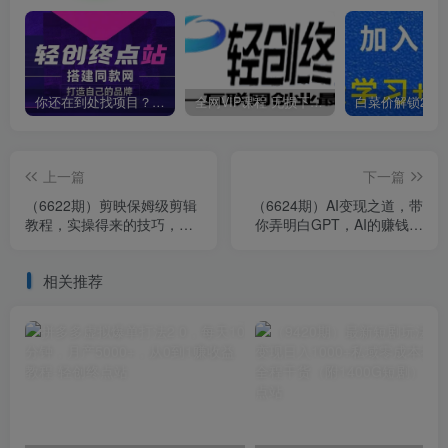
你还在到处找项目？还在当韭菜？我靠卖项目一个月收入5万+，曾经我也是个失败者。
全网VIP课程 无损下载~
上一篇
下一篇
（6622期）剪映保姆级剪辑
（6624期）AI变现之道，带
教程，实操得来的技巧，绝
你弄明白GPT，AI的赚钱方
对干货满满！
法
相关推荐