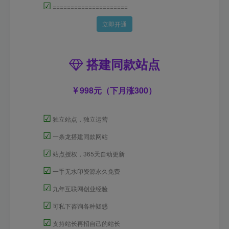
☑
=====================
立即开通
搭建同款站点
998元（下月涨300）
☑
独立站点，独立运营
☑
一条龙搭建同款网站
☑
站点授权，365天自动更新
☑
一手无水印资源永久免费
☑
九年互联网创业经验
☑
可私下咨询各种疑惑
☑
支持站长再招自己的站长