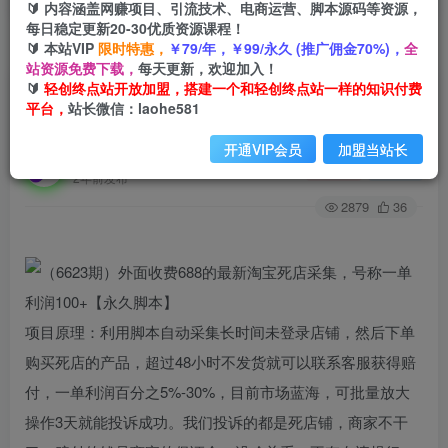
🔰 内容涵盖网赚项目、引流技术、电商运营、脚本源码等资源，
每日稳定更新20-30优质资源课程！
🔰 本站VIP
限时特惠，
￥79/年，￥99/永久 (推广佣金70%)，
全
首页
创业课程
会员专属
正文
站资源免费下载，
每天更新，欢迎加入！
🔰
轻创终点站开放加盟，搭建一个和轻创终点站一样的知识付费
（6623期）外面收费688的最新淘宝死店采集，号
平台，
站长微信：laohe581
称一单利润100+【永久脚本】
开通VIP会员
加盟当站长
轻创终点站
关注
私信
2年前发布
2879
36
项目原理：利用脚本自动采集长时间未登录店铺，然后下单
购买死店的产品，超过48小时不发货就可以联系客服获得赔
付，一单利润百分之5%-30%，目前市场蓝海，可批量放大
操作3天就能投诉成功。我们投诉的都是死店铺，商家不干