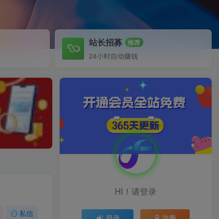
站长招募
推荐
24小时自动赚钱
HI！请登录
私信
登录
注册