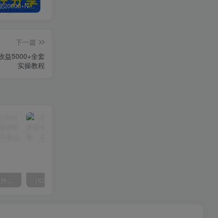
白菜价解锁20000+N个赚钱机会，加入轻创终点站会员，全站资源免费学习。
加盟轻创终点站，搭建同款项目资源站，实现日入2000+
【站长运营资料】无水印课程资源
下一篇
收益5000+全套
实操教程
（6890期）2023-TikTok海外短视频带货特训营，掌握TK短视频带货变现全流程（60节课）
（6215期）一个人如何利用微信群自动群发引流，一星期装满200个群，日入500+