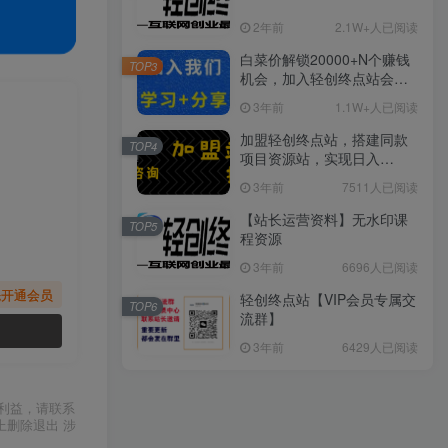
2年前
2.1W+人已阅读
白菜价解锁20000+N个赚钱
TOP3
机会，加入轻创终点站会
员，全站资源免费学习。
3年前
1.1W+人已阅读
加盟轻创终点站，搭建同款
TOP4
项目资源站，实现日入
2000+
3年前
7511人已阅读
【站长运营资料】无水印课
TOP5
程资源
3年前
6696人已阅读
先开通会员
轻创终点站【VIP会员专属交
TOP6
流群】
3年前
6429人已阅读
利益，请联系
上删除退出 涉