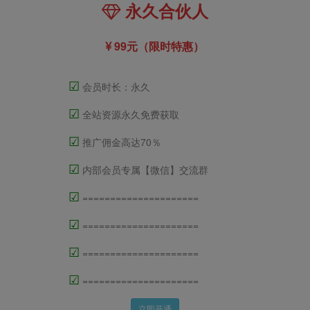
永久合伙人
99元（限时特惠）
☑
会员时长：永久
☑
全站资源永久免费获取
☑
推广佣金高达70％
☑
内部会员专属【微信】交流群
☑
=====================
☑
=====================
☑
=====================
☑
=====================
立即开通