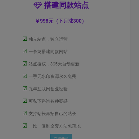
搭建同款站点
998元（下月涨300）
☑
独立站点，独立运营
☑
一条龙搭建同款网站
☑
站点授权，365天自动更新
☑
一手无水印资源永久免费
☑
九年互联网创业经验
☑
可私下咨询各种疑惑
☑
支持站长再招自己的站长
☑
一比一复制全套方法包落地
立即开通