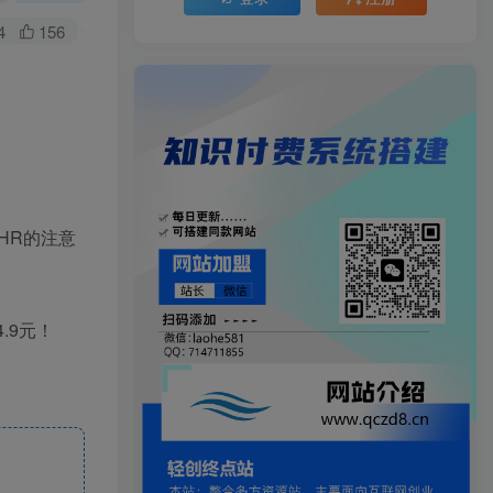
4
156
HR的注意
.9元！