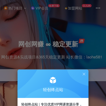
免费下载
日入2K
热门项目
VIP会员
加盟网站
网创网赚 ∞ 稳定更新
网创资源&实战项目&365天稳定更新 站长微信：laohe581
轻创终点站
项目
抖音
剪辑
引流
带货
短视频
轻创终点站 | 专注优质VIP网课资源分享，