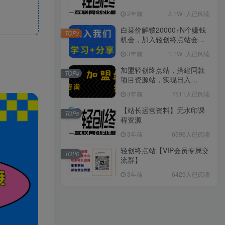
2年前
2.1W+人已阅读
白菜价解锁20000+N个赚钱
TOP3
机会，加入轻创终点站会
员，全站资源免费学习。
3年前
1.1W+人已阅读
加盟轻创终点站，搭建同款
TOP4
项目资源站，实现日入
2000+
3年前
7511人已阅读
【站长运营资料】无水印课
TOP5
程资源
3年前
6696人已阅读
轻创终点站【VIP会员专属交
TOP6
流群】
3年前
6429人已阅读