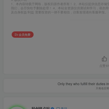
1、本内容转载于网络，版权归原作者所有！ 2、本站仅提供信息存储
我们，会尽快给予删除处理！ 4、本站全资源仅供测试和学习，请勿用
及自身权益/利益 需要投资的一律不要相信，访客发现请向客服举报。 
会员免费
点赞
6
Only they who fulfill their duties 
只有在日
轻创终点站
关注