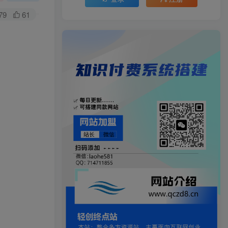
79
61
。