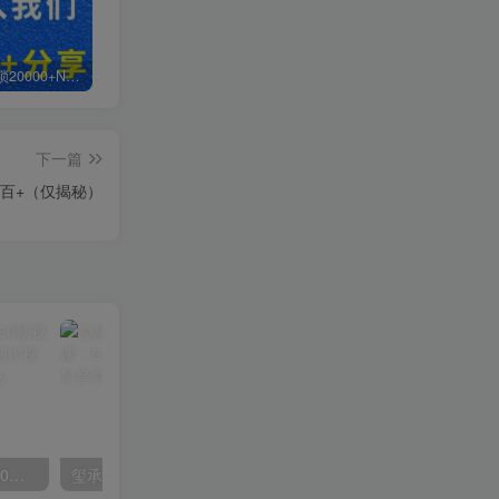
白菜价解锁20000+N个赚钱机会，加入轻创终点站会员，全站资源免费学习。
加盟轻创终点站，搭建同款项目资源站，实现日入2000+
【站长运营资料】无水印课程资源
下一篇
百+（仅揭秘）
外面收费2300的抖音高清60帧视频教程，保证你能学会如何制作视频（教程+插件）
玺承·电商企业玩转抖音电商系列课，6大维度，6位老师，线上揭秘抖音商家入局SOP