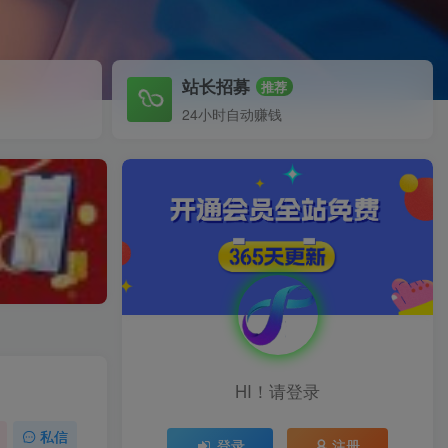
站长招募
推荐
24小时自动赚钱
HI！请登录
私信
登录
注册