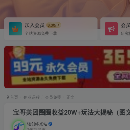
加入会员
会
3.3折
全站资源免费下载
研究
首页
创业课程
会员免费
正文
宝哥美团圈圈收益20W+玩法大揭秘（图
轻创终点站
2年前发布