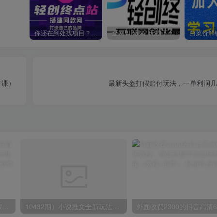
你还在到处找项目？还在当韭菜？我靠卖项目一个月收入5万+，曾经我也是个失败者。
全网VIP课程 无损下载~
节课）
最新头盔打假赔付玩法，一单利润几
小红书冷门赛道，教师寒暑假项目，多种连环套的变现方式，还能矩阵操作放大收益【揭秘】
10432期）小说推文全新玩法，5分钟一条原创视频，结合中视频bilibili赚多份收益