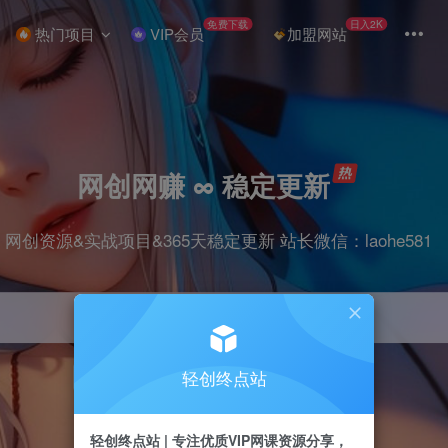
免费下载
日入2K
热门项目
VIP会员
加盟网站
网创网赚 ∞ 稳定更新
网创资源&实战项目&365天稳定更新 站长微信：laohe581
轻创终点站
项目
抖音
剪辑
引流
带货
短视频
轻创终点站 | 专注优质VIP网课资源分享，