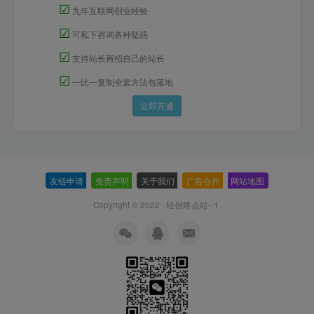
☑
九年互联网创业经验
☑
可私下咨询各种疑惑
☑
支持站长再招自己的站长
☑
一比一复制全套方法包落地
立即开通
友链申请
-
免责声明
-
关于我们
-
广告合作
-
网站地图
Copyright © 2022 ·
轻创终点站--1