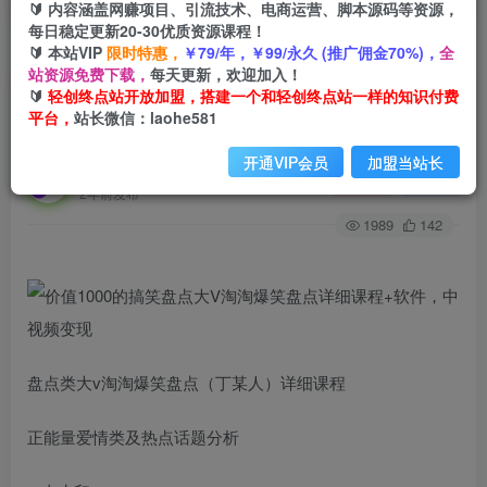
🔰 内容涵盖网赚项目、引流技术、电商运营、脚本源码等资源，
每日稳定更新20-30优质资源课程！
🔰 本站VIP
限时特惠，
￥79/年，￥99/永久 (推广佣金70%)，
全
首页
创业课程
会员免费
正文
站资源免费下载，
每天更新，欢迎加入！
🔰
轻创终点站开放加盟，搭建一个和轻创终点站一样的知识付费
价值1000的搞笑盘点大V淘淘爆笑盘点详细课程
平台，
站长微信：laohe581
+软件，中视频变现
开通VIP会员
加盟当站长
轻创终点站
关注
私信
2年前发布
1989
142
盘点类大v淘淘爆笑盘点（丁某人）详细课程
正能量爱情类及热点话题分析