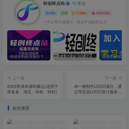
轻创终点站
关注
2W+
0
718W+
10942W+
一个人伟大或渺小，取决于他的意志力
你还在到处找项目？还在当韭菜？我靠卖项目一个月收入5万+，曾经我也是个失败者。
全网VIP课程 无损下载~
上一篇
下一篇
2023零成本源码搬运(适用于
AI一键制作LOGO项目，通
拼多多、淘宝、闲鱼、转转)
过淘宝卖LOGO设计服务变
现
相关推荐