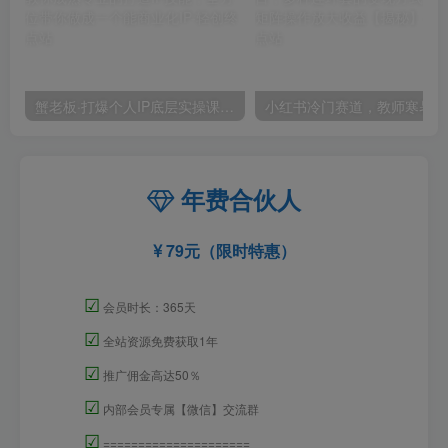
蟹老板·打爆个人IP底层实操课，教你成熟专业的打造IP技能，全方位带你做成一个能商业化IP
小红
年费合伙人
79元（限时特惠）
☑
会员时长：365天
☑
全站资源免费获取1年
☑
推广佣金高达50％
☑
内部会员专属【微信】交流群
☑
=====================