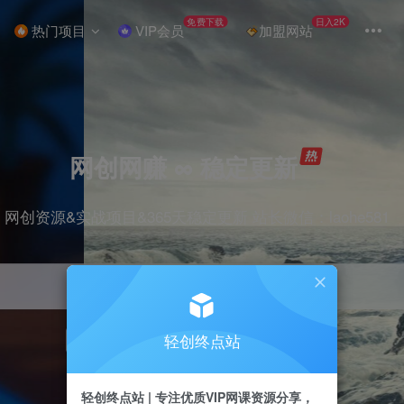
免费下载
日入2K
热门项目
VIP会员
加盟网站
网创网赚 ∞ 稳定更新
网创资源&实战项目&365天稳定更新 站长微信：laohe581
轻创终点站
项目
抖音
剪辑
引流
带货
短视频
轻创终点站 | 专注优质VIP网课资源分享，