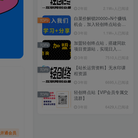
2年前
2.1W+人已阅读
白菜价解锁20000+N个赚钱
TOP3
机会，加入轻创终点站会
员，全站资源免费学习。
3年前
1.1W+人已阅读
加盟轻创终点站，搭建同款
TOP4
项目资源站，实现日入
2000+
3年前
7510人已阅读
【站长运营资料】无水印课
TOP5
程资源
3年前
6695人已阅读
轻创终点站【VIP会员专属交
TOP6
流群】
3年前
6429人已阅读
先开通会员