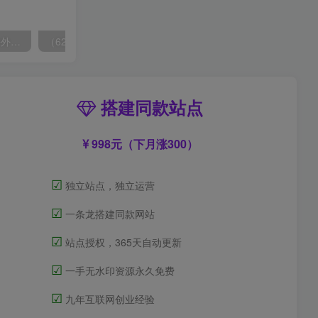
（6890期）2023-TikTok海外短视频带货特训营，掌握TK短视频带货变现全流程（60节课）
（6215期）一个人如何利用微信群自动群发引流，一星期装满200个群，日入500+
搭建同款站点
998元（下月涨300）
☑
独立站点，独立运营
☑
一条龙搭建同款网站
☑
站点授权，365天自动更新
☑
一手无水印资源永久免费
☑
九年互联网创业经验