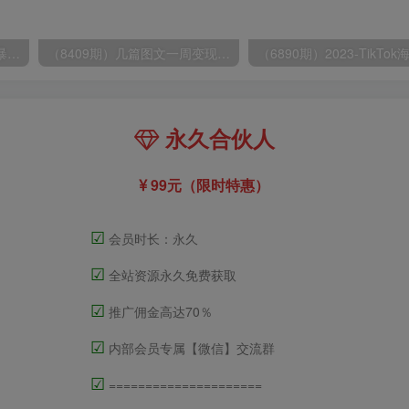
（9420期）最新短剧玩法，暴力变现日入1000+私域零成本操作，全程干货（附1400G短剧）
（8409期）几篇图文一周变现1500＋，深度拆解面试掘金项目，小白轻松上手
永久合伙人
99元（限时特惠）
☑
会员时长：永久
☑
全站资源永久免费获取
☑
推广佣金高达70％
☑
内部会员专属【微信】交流群
☑
=====================