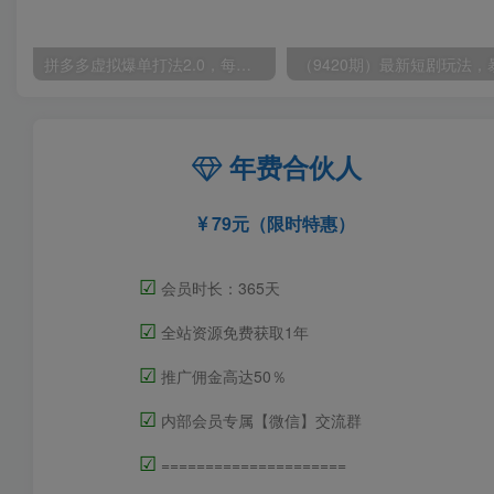
拼多多虚拟爆单打法2.0，每天10分钟，月产5000+，从0到1赚收益教程
年费合伙人
79元（限时特惠）
☑
会员时长：365天
☑
全站资源免费获取1年
☑
推广佣金高达50％
☑
内部会员专属【微信】交流群
☑
=====================