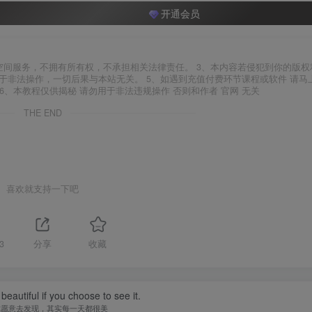
开通会员
空间服务，不拥有所有权，不承担相关法律责任。 3、本内容若侵犯到你的版权
于非法操作，一切后果与本站无关。 5、如遇到充值付费环节课程或软件 请马
6、本教程仅供揭秘 请勿用于非法违规操作 否则和作者 官网 无关
THE END
喜欢就支持一下吧
3
分享
收藏
beautiful if you choose to see it.
你愿意去发现，其实每一天都很美