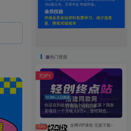
热门资源
TOP1
12.3W+人已阅读
你还在到处找项目？还在当韭菜？我靠
卖项目一个月收入5万+，曾经我也...
全网VIP课程 无损下载~
TOP2