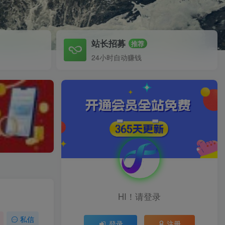
站长招募
推荐
24小时自动赚钱
HI！请登录
私信
登录
注册