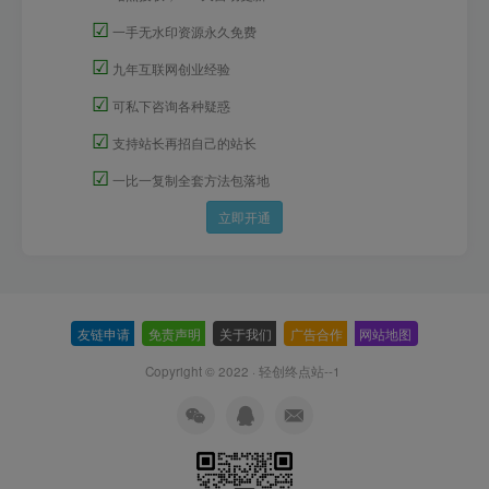
☑
一手无水印资源永久免费
☑
九年互联网创业经验
☑
可私下咨询各种疑惑
☑
支持站长再招自己的站长
☑
一比一复制全套方法包落地
立即开通
友链申请
-
免责声明
-
关于我们
-
广告合作
-
网站地图
Copyright © 2022 ·
轻创终点站--1