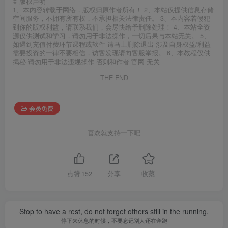
©
版权声明
1、本内容转载于网络，版权归原作者所有！ 2、本站仅提供信息存储
空间服务，不拥有所有权，不承担相关法律责任。 3、本内容若侵犯
到你的版权利益，请联系我们，会尽快给予删除处理！ 4、本站全资
源仅供测试和学习，请勿用于非法操作，一切后果与本站无关。 5、
如遇到充值付费环节课程或软件 请马上删除退出 涉及自身权益/利益
需要投资的一律不要相信，访客发现请向客服举报。 6、本教程仅供
揭秘 请勿用于非法违规操作 否则和作者 官网 无关
THE END
会员免费
喜欢就支持一下吧
点赞
152
分享
收藏
Stop to have a rest, do not forget others still in the running.
停下来休息的时候，不要忘记别人还在奔跑