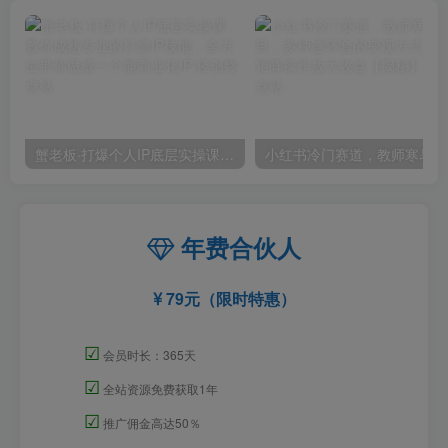
蟹老板·打爆个人IP底层实操课，教你成熟专业的打造IP技能，全方位带你做成一个能商业化IP
小红
年费合伙人
79元（限时特惠）
☑
会员时长：365天
☑
全站资源免费获取1年
☑
推广佣金高达50％