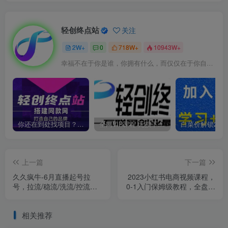
轻创终点站
关注
2W+
0
718W+
10943W+
幸福不在于你是谁，你拥有什么，而仅仅在于你自己怎么看待
你还在到处找项目？还在当韭菜？我靠卖项目一个月收入5万+，曾经我也是个失败者。
全网VIP课程 无损下载~
上一篇
下一篇
久久疯牛-6月直播起号拉
2023小红书电商视频课程，
号，拉流/稳流/洗流/控流，​
0-1入门保姆级教程，全盘玩
直播间现场拉号，4小时时长
法小白也能做到月入2w+
相关推荐