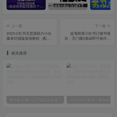
你还在到处找项目？还在当韭菜？我靠卖项目一个月收入5万+，曾经我也是个失败者。
全网VIP课程 无损下载~
上一篇
下一篇
2023小红书无货源助力小白
蓝海刚需小红书订婚书项
爆单巨细版落地教程（配学
目，无门槛0基础即可操作操
员工具箱和操作视频）【揭
作得当日入500+【揭秘】
秘】
相关推荐
蟹老板·打爆个人IP底层实操课，教你成熟专业的打造IP技能，全方位带你做成一个能商业化IP
小红