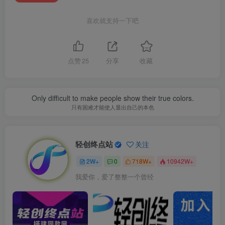
喜欢就支持一下吧
点赞
25
分享
收藏
Only difficult to make people show their true colors.
只有困难才能使人显出自己的本色
轻创终点站
关注
2W+
0
718W+
10942W+
我爱你，爱了整整一个曾经