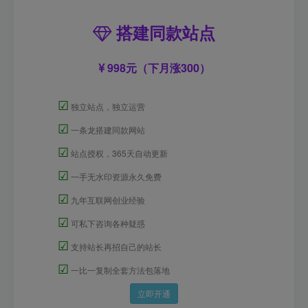
搭建同款站点
998元（下月涨300）
☑
独立站点，独立运营
☑
一条龙搭建同款网站
☑
站点授权，365天自动更新
☑
一手无水印资源永久免费
☑
九年互联网创业经验
☑
可私下咨询各种疑惑
☑
支持站长再招自己的站长
☑
一比一复制全套方法包落地
立即开通