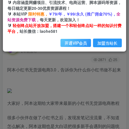
🔰 内容涵盖网赚项目、引流技术、电商运营、脚本源码等资源，
每日稳定更新20-30优质资源课程！
🔰 本站VIP
限时特惠，
￥79/年，￥99/永久 (推广佣金70%)，
全
首页
创业课程
会员免费
正文
站资源免费下载，
每天更新，欢迎加入！
🔰
轻创终点站开放加盟，搭建一个和轻创终点站一样的知识付费
阿本小红书无货源电商3.0，告诉你为什么你小红
平台，
站长微信：laohe581
书做不起来
开通VIP会员
加盟当站长
轻创终点站
关注
私信
2年前发布
2871
25
阿本小红书无货源电商3.0，告诉你为什么你小红书做不起来
大家好，阿本这期给大家带来最新的小红书无货源电商教程
很多小伙伴在做了小红书之后，发现发笔记没流量，不知道
怎么解决，阿本这期也是大白话把很多新手会遇到的问题统