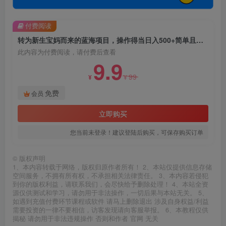
付费阅读
转为新生宝妈而来的蓝海项目，操作得当日入500+简单且暴力（保姆级玩法）【揭秘】
此内容为付费阅读，请付费后查看
9.9
99
¥
¥
免费
会员
立即购买
您当前未登录！建议登陆后购买，可保存购买订单
©
版权声明
1、本内容转载于网络，版权归原作者所有！ 2、本站仅提供信息存储
空间服务，不拥有所有权，不承担相关法律责任。 3、本内容若侵犯
到你的版权利益，请联系我们，会尽快给予删除处理！ 4、本站全资
源仅供测试和学习，请勿用于非法操作，一切后果与本站无关。 5、
如遇到充值付费环节课程或软件 请马上删除退出 涉及自身权益/利益
需要投资的一律不要相信，访客发现请向客服举报。 6、本教程仅供
揭秘 请勿用于非法违规操作 否则和作者 官网 无关