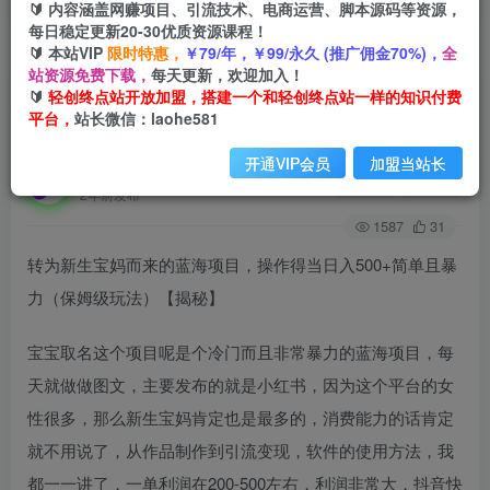
🔰 内容涵盖网赚项目、引流技术、电商运营、脚本源码等资源，
每日稳定更新20-30优质资源课程！
🔰 本站VIP
限时特惠，
￥79/年，￥99/永久 (推广佣金70%)，
全
首页
创业课程
会员免费
正文
站资源免费下载，
每天更新，欢迎加入！
🔰
轻创终点站开放加盟，搭建一个和轻创终点站一样的知识付费
转为新生宝妈而来的蓝海项目，操作得当日入
平台，
站长微信：laohe581
500+简单且暴力（保姆级玩法）【揭秘】
开通VIP会员
加盟当站长
轻创终点站
关注
私信
2年前发布
1587
31
转为新生宝妈而来的蓝海项目，操作得当日入500+简单且暴
力（保姆级玩法）【揭秘】
宝宝取名这个项目呢是个冷门而且非常暴力的蓝海项目，每
天就做做图文，主要发布的就是小红书，因为这个平台的女
性很多，那么新生宝妈肯定也是最多的，消费能力的话肯定
就不用说了，从作品制作到引流变现，软件的使用方法，我
都一一讲了，一单利润在200-500左右，利润非常大，抖音快