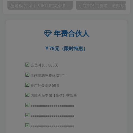
蟹老板·打爆个人IP底层实操课，教你成熟专业的打造IP技能，全方位带你做成一个能商业化IP
小红
年费合伙人
79元（限时特惠）
☑
会员时长：365天
☑
全站资源免费获取1年
☑
推广佣金高达50％
☑
内部会员专属【微信】交流群
☑
=====================
☑
=====================
☑
=====================