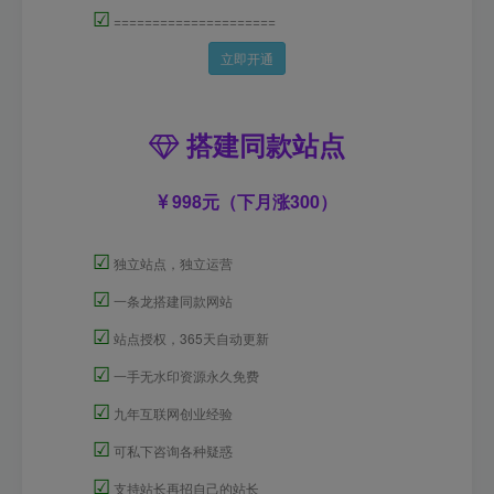
☑
=====================
立即开通
搭建同款站点
998元（下月涨300）
☑
独立站点，独立运营
☑
一条龙搭建同款网站
☑
站点授权，365天自动更新
☑
一手无水印资源永久免费
☑
九年互联网创业经验
☑
可私下咨询各种疑惑
☑
支持站长再招自己的站长