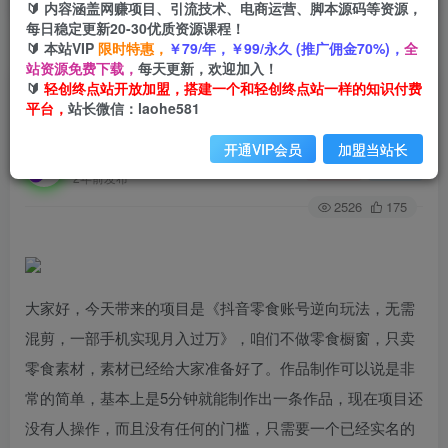
🔰 内容涵盖网赚项目、引流技术、电商运营、脚本源码等资源，
每日稳定更新20-30优质资源课程！
🔰 本站VIP
限时特惠，
￥79/年，￥99/永久 (推广佣金70%)，
全
首页
创业课程
会员专属
正文
站资源免费下载，
每天更新，欢迎加入！
🔰
轻创终点站开放加盟，搭建一个和轻创终点站一样的知识付费
（6972期）抖音零食账号逆向玩法，无需混剪，
平台，
站长微信：laohe581
一部手机实现月入过万
开通VIP会员
加盟当站长
轻创终点站
关注
私信
2年前发布
2526
175
大家好，今天带来的项目是《抖音零食账号逆向玩法，无需
混剪，一部手机实现月入过万》，咱们不做零食橱窗，只卖
零食素材，素材已经给大家准备好了。作品制作可以说是非
常的简单，基本上是5分钟就能制作出一条作品，现在项目还
没有人操作，而且没有任何的门槛，只需要一个已经实名的