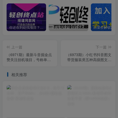
你还在到处找项目？还在当韭菜？我靠卖项目一个月收入5万+，曾经我也是个失败者。
全网VIP课程 无损下载~
上一篇
下一篇
（6971期）最新斗音掘金点
（6973期）小红书抖音图文
赞关注挂机项目，号称单机
带货服装类五种高级图文制
一天40-80+【挂机脚本+详
作方法
细教程】
相关推荐