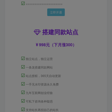
☑
=====================
立即开通
搭建同款站点
998元（下月涨300）
☑
独立站点，独立运营
☑
一条龙搭建同款网站
☑
站点授权，365天自动更新
☑
一手无水印资源永久免费
☑
九年互联网创业经验
☑
可私下咨询各种疑惑
☑
支持站长再招自己的站长