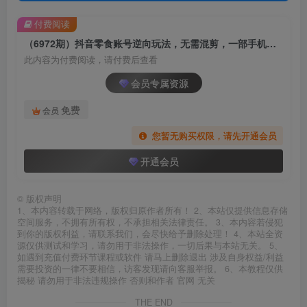
付费阅读
（6972期）抖音零食账号逆向玩法，无需混剪，一部手机实现月入过万
此内容为付费阅读，请付费后查看
会员专属资源
免费
会员
您暂无购买权限，请先开通会员
开通会员
©
版权声明
1、本内容转载于网络，版权归原作者所有！ 2、本站仅提供信息存储
空间服务，不拥有所有权，不承担相关法律责任。 3、本内容若侵犯
到你的版权利益，请联系我们，会尽快给予删除处理！ 4、本站全资
源仅供测试和学习，请勿用于非法操作，一切后果与本站无关。 5、
如遇到充值付费环节课程或软件 请马上删除退出 涉及自身权益/利益
需要投资的一律不要相信，访客发现请向客服举报。 6、本教程仅供
揭秘 请勿用于非法违规操作 否则和作者 官网 无关
THE END