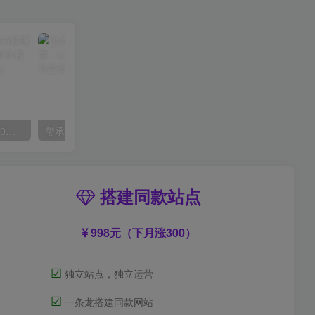
外面收费2300的抖音高清60帧视频教程，保证你能学会如何制作视频（教程+插件）
玺承·电商企业玩转抖音电商系列课，6大维度，6位老师，线上揭秘抖音商家入局SOP
搭建同款站点
998元（下月涨300）
☑
独立站点，独立运营
☑
一条龙搭建同款网站