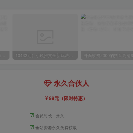
小红书冷门赛道，教师寒暑假项目，多种连环套的变现方式，还能矩阵操作放大收益【揭秘】
10432期）小说推文全新玩法，5分钟一条原创视频，结合中视频bilibili赚多份收益
永久合伙人
99元（限时特惠）
☑
会员时长：永久
☑
全站资源永久免费获取