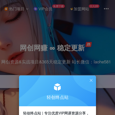
免费下载
日入2K
热门项目
VIP会员
加盟网站
网创网赚 ∞ 稳定更新
网创资源&实战项目&365天稳定更新 站长微信：laohe581
轻创终点站
项目
抖音
剪辑
引流
带货
短视频
轻创终点站 | 专注优质VIP网课资源分享，