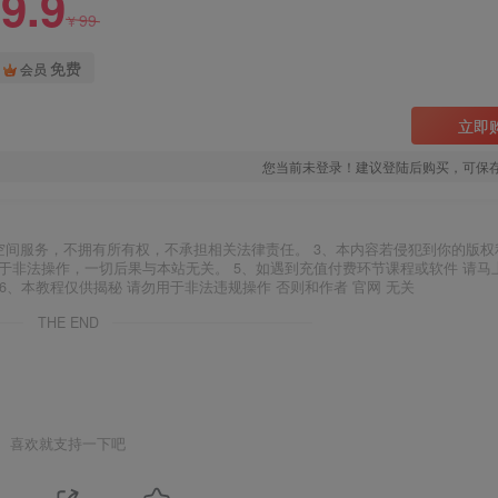
9.9
99
¥
免费
会员
立即
您当前未登录！建议登陆后购买，可保
空间服务，不拥有所有权，不承担相关法律责任。 3、本内容若侵犯到你的版权
于非法操作，一切后果与本站无关。 5、如遇到充值付费环节课程或软件 请马
6、本教程仅供揭秘 请勿用于非法违规操作 否则和作者 官网 无关
THE END
喜欢就支持一下吧