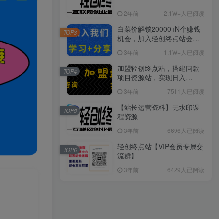
2年前
2.1W+人已阅读
白菜价解锁20000+N个赚钱
TOP3
机会，加入轻创终点站会
员，全站资源免费学习。
3年前
1.1W+人已阅读
加盟轻创终点站，搭建同款
TOP4
项目资源站，实现日入
2000+
3年前
7511人已阅读
【站长运营资料】无水印课
TOP5
程资源
3年前
6696人已阅读
轻创终点站【VIP会员专属交
TOP6
流群】
3年前
6429人已阅读