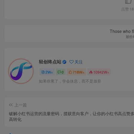
点赞
18
Those who fl
那些
轻创终点站
关注
2W+
0
718W+
10942W+
如果你累了，学会休息，而不是放弃
上一篇
破解小红书运营的流量密码，揽获意向客户，让你的小红书高点赞
高转化