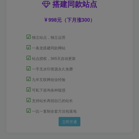
搭建同款站点
998元（下月涨300）
☑
独立站点，独立运营
☑
一条龙搭建同款网站
☑
站点授权，365天自动更新
☑
一手无水印资源永久免费
☑
九年互联网创业经验
☑
可私下咨询各种疑惑
☑
支持站长再招自己的站长
☑
一比一复制全套方法包落地
立即开通