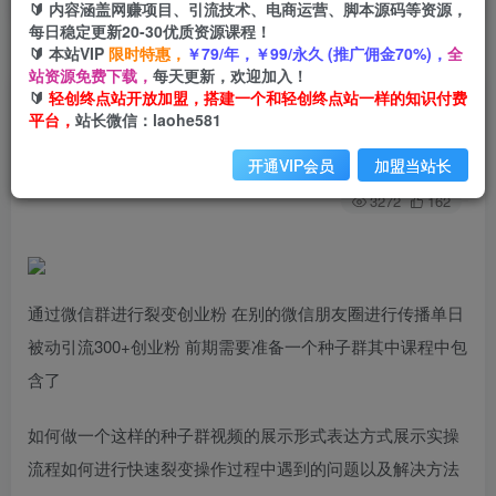
🔰 内容涵盖网赚项目、引流技术、电商运营、脚本源码等资源，
每日稳定更新20-30优质资源课程！
🔰 本站VIP
限时特惠，
￥79/年，￥99/永久 (推广佣金70%)，
全
首页
创业课程
会员专属
正文
站资源免费下载，
每天更新，欢迎加入！
🔰
轻创终点站开放加盟，搭建一个和轻创终点站一样的知识付费
（7061期）微信群裂变单日被动引流创业粉300+
平台，
站长微信：laohe581
轻创终点站
关注
私信
开通VIP会员
加盟当站长
2年前发布
3272
162
通过微信群进行裂变创业粉 在别的微信朋友圈进行传播单日
被动引流300+创业粉 前期需要准备一个种子群其中课程中包
含了
如何做一个这样的种子群视频的展示形式表达方式展示实操
流程如何进行快速裂变操作过程中遇到的问题以及解决方法