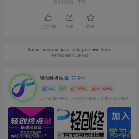
喜欢就支持一下吧
点赞
162
分享
收藏
Sometimes you have to be your own hero.
有时候必须做自己的英雄
轻创终点站
关注
2W+
0
718W+
10942W+
人生就像一杯茶，不会苦一辈子，但总会苦一阵子
你还在到处找项目？还在当韭菜？我靠卖项目一个月收入5万+，曾经我也是个失败者。
全网VIP课程 无损下载~