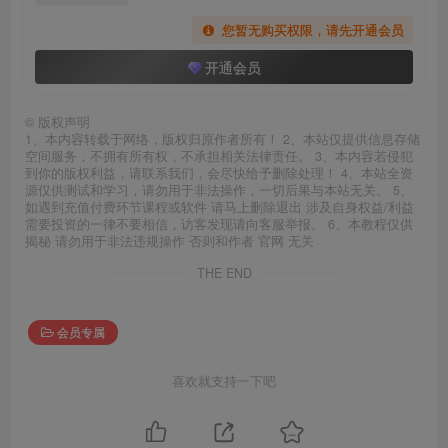
您暂无购买权限，请先开通会员
开通会员
©
版权声明
1、本内容转载于网络，版权归原作者所有！ 2、本站仅提供信息存储
空间服务，不拥有所有权，不承担相关法律责任。 3、本内容若侵犯
到你的版权利益，请联系我们，会尽快给予删除处理！ 4、本站全资
源仅供测试和学习，请勿用于非法操作，一切后果与本站无关。 5、
如遇到充值付费环节课程或软件 请马上删除退出 涉及自身权益/利益
需要投资的一律不要相信，访客发现请向客服举报。 6、本教程仅供
揭秘 请勿用于非法违规操作 否则和作者 官网 无关
THE END
会员专属
喜欢就支持一下吧