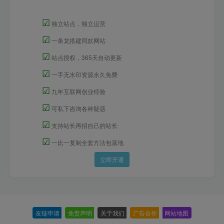
☑
独立站点，独立运营
☑
一条龙搭建同款网站
☑
站点授权，365天自动更新
☑
一手无水印资源永久免费
☑
九年互联网创业经验
☑
可私下咨询各种疑惑
☑
支持站长再招自己的站长
☑
一比一复制全套方法包落地
立即开通
友链申请
-
免责声明
-
关于我们
-
广告合作
-
网站地图