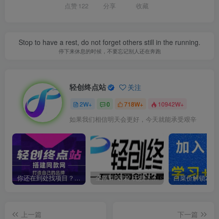
点赞
122
分享
收藏
Stop to have a rest, do not forget others still in the running.
停下来休息的时候，不要忘记别人还在奔跑
轻创终点站
关注
2W+
0
718W+
10942W+
如果我们相信明天会更好，今天就能承受艰辛
你还在到处找项目？还在当韭菜？我靠卖项目一个月收入5万+，曾经我也是个失败者。
全网VIP课程 无损下载~
上一篇
下一篇