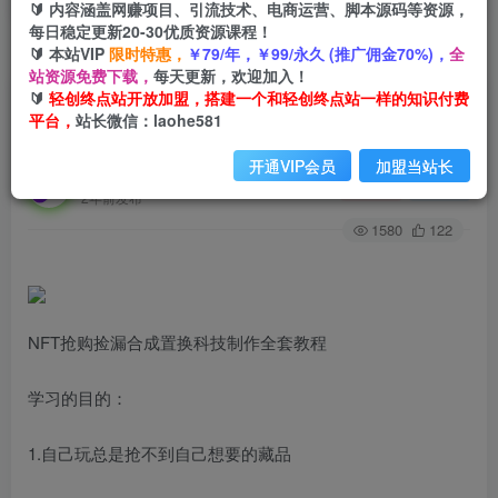
🔰 内容涵盖网赚项目、引流技术、电商运营、脚本源码等资源，
每日稳定更新20-30优质资源课程！
🔰 本站VIP
限时特惠，
￥79/年，￥99/永久 (推广佣金70%)，
全
首页
创业课程
会员专属
正文
站资源免费下载，
每天更新，欢迎加入！
🔰
轻创终点站开放加盟，搭建一个和轻创终点站一样的知识付费
（7092期）NFT抢购捡漏合成置换科技制作全套
平台，
站长微信：laohe581
教程
开通VIP会员
加盟当站长
轻创终点站
关注
私信
2年前发布
1580
122
NFT抢购捡漏合成置换科技制作全套教程
学习的目的：
1.自己玩总是抢不到自己想要的藏品