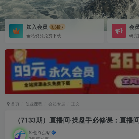
加入会员
会
3.3折
全站资源免费下载
研究
首页
创业课程
会员专属
正文
（7133期）直播间·操盘手必修课：直播
轻创终点站
2年前发布