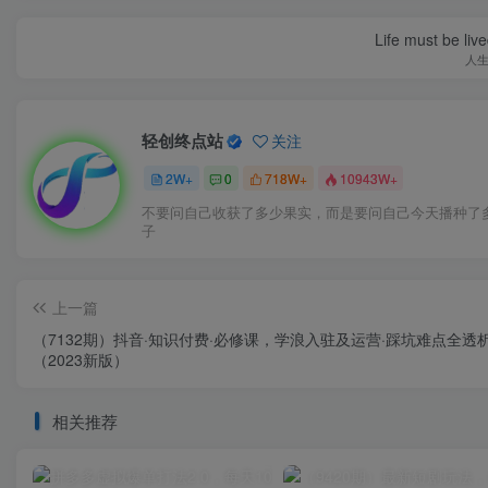
Life must be liv
人
轻创终点站
关注
2W+
0
718W+
10943W+
不要问自己收获了多少果实，而是要问自己今天播种了
子
上一篇
（7132期）抖音·知识付费·必修课，学浪入驻及运营·踩坑难点全透
（2023新版）
相关推荐