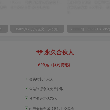
（9420期）最新短剧玩法，暴力变现日入1000+私域零成本操作，全程干货（附1400G短剧）
（8409期）几篇图文一周变现1500＋，深度拆解面试掘金项目，小白轻松上手
永久合伙人
99元（限时特惠）
☑
会员时长：永久
☑
全站资源永久免费获取
☑
推广佣金高达70％
☑
内部会员专属【微信】交流群