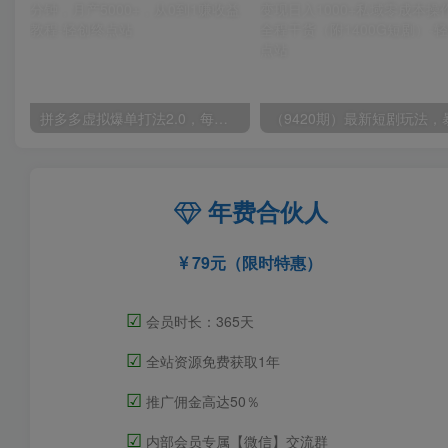
拼多多虚拟爆单打法2.0，每天10分钟，月产5000+，从0到1赚收益教程
年费合伙人
79元（限时特惠）
☑
会员时长：365天
☑
全站资源免费获取1年
☑
推广佣金高达50％
☑
内部会员专属【微信】交流群