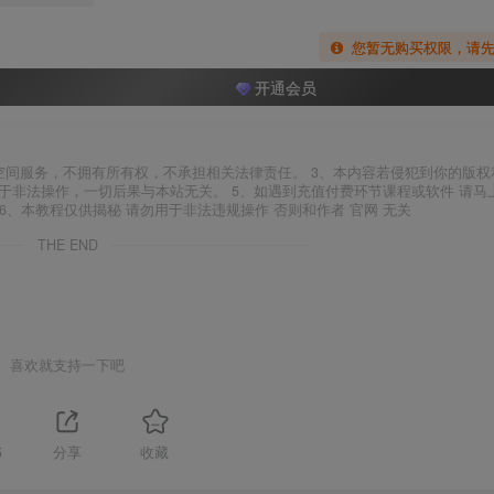
您暂无购买权限，请
开通会员
空间服务，不拥有所有权，不承担相关法律责任。 3、本内容若侵犯到你的版权
于非法操作，一切后果与本站无关。 5、如遇到充值付费环节课程或软件 请马
6、本教程仅供揭秘 请勿用于非法违规操作 否则和作者 官网 无关
THE END
喜欢就支持一下吧
5
分享
收藏