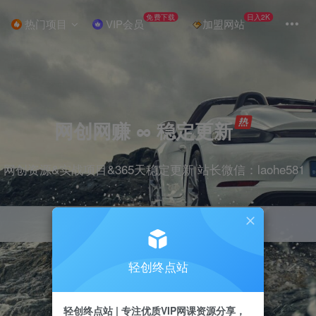
免费下载
日入2K
热门项目
VIP会员
加盟网站
网创网赚 ∞ 稳定更新
网创资源&实战项目&365天稳定更新 站长微信：laohe581
轻创终点站
项目
抖音
剪辑
引流
带货
短视频
轻创终点站 | 专注优质VIP网课资源分享，