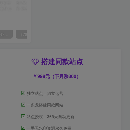
（6890期）2023-TikTok海外短视频带货特训营，掌握TK短视频带货变现全流程（60节课）
（7814期）抖音新赛道，3天涨粉1W+，变现多样，giao哥英文语录
搭建同款站点
998元（下月涨300）
☑
独立站点，独立运营
☑
一条龙搭建同款网站
☑
站点授权，365天自动更新
☑
一手无水印资源永久免费