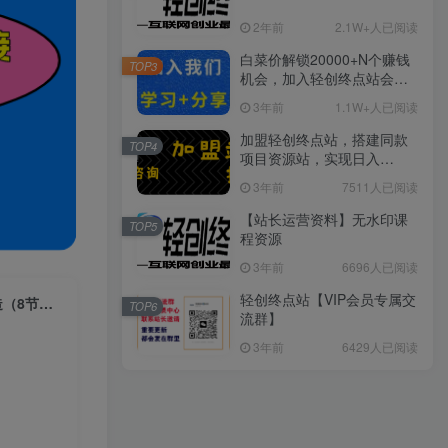
2年前
2.1W+人已阅读
白菜价解锁20000+N个赚钱
TOP3
机会，加入轻创终点站会
员，全站资源免费学习。
3年前
1.1W+人已阅读
加盟轻创终点站，搭建同款
TOP4
项目资源站，实现日入
2000+
3年前
7511人已阅读
【站长运营资料】无水印课
TOP5
程资源
3年前
6696人已阅读
轻创终点站【VIP会员专属交
（7133期）直播间·操盘手必修课：直播间·操盘手底层逻辑解析与爆款打造（8节课）
TOP6
流群】
3年前
6429人已阅读