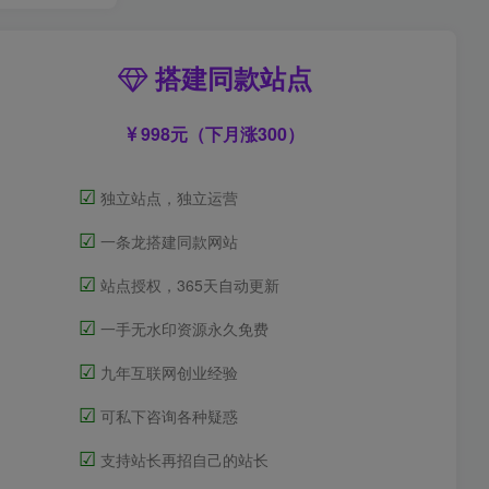
搭建同款站点
998元（下月涨300）
☑
独立站点，独立运营
☑
一条龙搭建同款网站
☑
站点授权，365天自动更新
☑
一手无水印资源永久免费
☑
九年互联网创业经验
☑
可私下咨询各种疑惑
☑
支持站长再招自己的站长