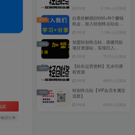
2年前
2.1W+人已阅读
白菜价解锁20000+N个赚钱
TOP3
机会，加入轻创终点站会
员，全站资源免费学习。
3年前
1.1W+人已阅读
加盟轻创终点站，搭建同款
TOP4
项目资源站，实现日入
2000+
3年前
7510人已阅读
【站长运营资料】无水印课
TOP5
程资源
3年前
6695人已阅读
轻创终点站【VIP会员专属交
TOP6
流群】
3年前
6429人已阅读
购买
存购买订单