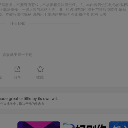
空间服务，不拥有所有权，不承担相关法律责任。 3、本内容若侵犯到你的版权
于非法操作，一切后果与本站无关。 5、如遇到充值付费环节课程或软件 请马
6、本教程仅供揭秘 请勿用于非法违规操作 否则和作者 官网 无关
THE END
喜欢就支持一下吧
2
分享
收藏
de great or little by its own will.
人伟大或渺小，取决于他的意志力