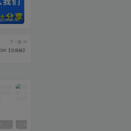
白菜价解锁20000+N个赚钱机会，加入轻创终点站会员，全站资源免费学习。
加盟轻创终点站，搭建同款项目资源站，实现日入2000+
【站长运营资料】无水印课程资源
下一篇
000【仅揭秘】
外面收费2300的抖音高清60帧视频教程，保证你能学会如何制作视频（教程+插件）
玺承·电商企业玩转抖音电商系列课，6大维度，6位老师，线上揭秘抖音商家入局SOP