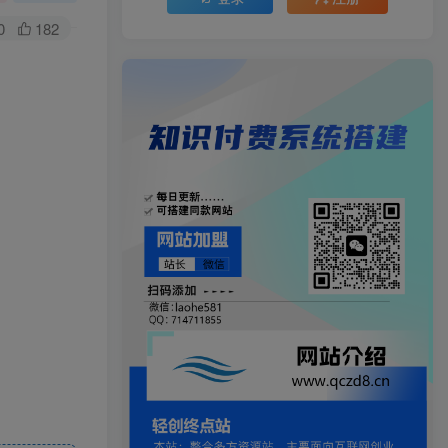
0
182