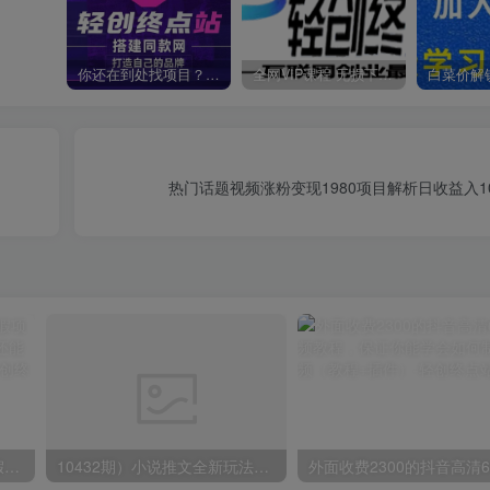
你还在到处找项目？还在当韭菜？我靠卖项目一个月收入5万+，曾经我也是个失败者。
全网VIP课程 无损下载~
热门话题视频涨粉变现1980项目解析日收益入1
小红书冷门赛道，教师寒暑假项目，多种连环套的变现方式，还能矩阵操作放大收益【揭秘】
10432期）小说推文全新玩法，5分钟一条原创视频，结合中视频bilibili赚多份收益