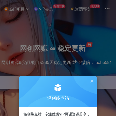
免费下载
日入2K
热门项目
VIP会员
加盟网站
网创网赚 ∞ 稳定更新
网创资源&实战项目&365天稳定更新 站长微信：laohe581
轻创终点站
项目
抖音
剪辑
引流
带货
短视频
轻创终点站 | 专注优质VIP网课资源分享，