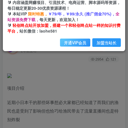
🔰 内容涵盖网赚项目、引流技术、电商运营、脚本源码等资源，
每日稳定更新20-30优质资源课程！
🔰 本站VIP
限时特惠，
￥79/年，￥99/永久 (推广佣金70%)，
全
首页
创业课程
会员专属
正文
站资源免费下载，
每天更新，欢迎加入！
🔰
轻创终点站开放加盟，搭建一个和轻创终点站一样的知识付费
（7228期）最新抖音+快手赶海无人直播流量庞
平台，
站长微信：laohe581
大，效果出奇的好（教程+素材）
开通VIP会员
加盟当站长
轻创终点站
关注
私信
2年前发布
2954
121
项目介绍
近期小日本干的那些坏事想必大家都已经知道了而我们的渔
民也是受到了影响但也恰巧给渔民带去了流量直播间也是特
别炸裂