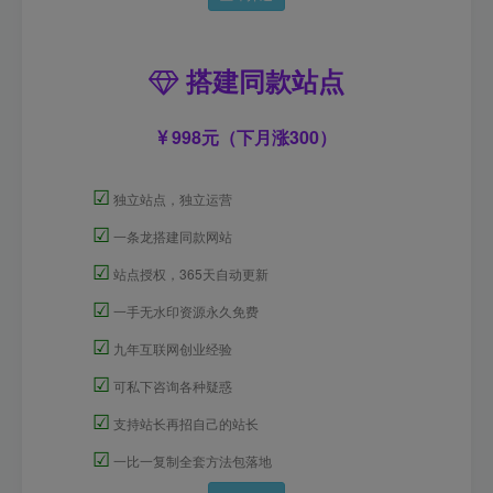
搭建同款站点
998元（下月涨300）
☑
独立站点，独立运营
☑
一条龙搭建同款网站
☑
站点授权，365天自动更新
☑
一手无水印资源永久免费
☑
九年互联网创业经验
☑
可私下咨询各种疑惑
☑
支持站长再招自己的站长
☑
一比一复制全套方法包落地