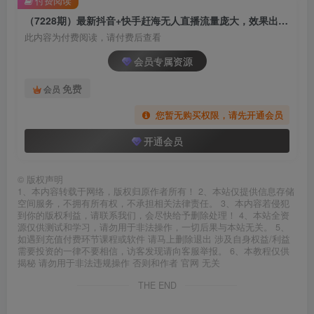
付费阅读
（7228期）最新抖音+快手赶海无人直播流量庞大，效果出奇的好（教程+素材）
此内容为付费阅读，请付费后查看
会员专属资源
免费
会员
您暂无购买权限，请先开通会员
开通会员
©
版权声明
1、本内容转载于网络，版权归原作者所有！ 2、本站仅提供信息存储
空间服务，不拥有所有权，不承担相关法律责任。 3、本内容若侵犯
到你的版权利益，请联系我们，会尽快给予删除处理！ 4、本站全资
源仅供测试和学习，请勿用于非法操作，一切后果与本站无关。 5、
如遇到充值付费环节课程或软件 请马上删除退出 涉及自身权益/利益
需要投资的一律不要相信，访客发现请向客服举报。 6、本教程仅供
揭秘 请勿用于非法违规操作 否则和作者 官网 无关
THE END