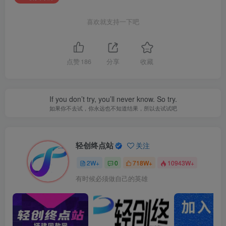
喜欢就支持一下吧
点赞
186
分享
收藏
If you don’t try, you’ll never know. So try.
如果你不去试，你永远也不知道结果，所以去试试吧
轻创终点站
关注
2W+
0
718W+
10943W+
有时候必须做自己的英雄