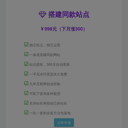
搭建同款站点
998元（下月涨300）
☑
独立站点，独立运营
☑
一条龙搭建同款网站
☑
站点授权，365天自动更新
☑
一手无水印资源永久免费
☑
九年互联网创业经验
☑
可私下咨询各种疑惑
☑
支持站长再招自己的站长
☑
一比一复制全套方法包落地
立即开通