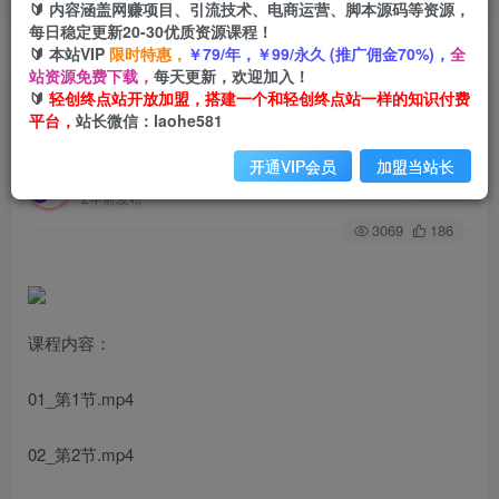
🔰 内容涵盖网赚项目、引流技术、电商运营、脚本源码等资源，
每日稳定更新20-30优质资源课程！
🔰 本站VIP
限时特惠，
￥79/年，￥99/永久 (推广佣金70%)，
全
首页
创业课程
会员专属
正文
站资源免费下载，
每天更新，欢迎加入！
🔰
轻创终点站开放加盟，搭建一个和轻创终点站一样的知识付费
（7238期）抖音·直播带货线上课，单品打爆最新
平台，
站长微信：laohe581
玩法（12节课）
开通VIP会员
加盟当站长
轻创终点站
关注
私信
2年前发布
3069
186
课程内容：
01_第1节.mp4
02_第2节.mp4