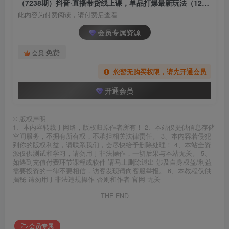
（7238期）抖音·直播带货线上课，单品打爆最新玩法（12节课）
此内容为付费阅读，请付费后查看
会员专属资源
免费
会员
您暂无购买权限，请先开通会员
开通会员
©
版权声明
1、本内容转载于网络，版权归原作者所有！ 2、本站仅提供信息存储
空间服务，不拥有所有权，不承担相关法律责任。 3、本内容若侵犯
到你的版权利益，请联系我们，会尽快给予删除处理！ 4、本站全资
源仅供测试和学习，请勿用于非法操作，一切后果与本站无关。 5、
如遇到充值付费环节课程或软件 请马上删除退出 涉及自身权益/利益
需要投资的一律不要相信，访客发现请向客服举报。 6、本教程仅供
揭秘 请勿用于非法违规操作 否则和作者 官网 无关
THE END
会员专属