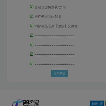
☑
全站资源免费获取1年
☑
推广佣金高达50％
☑
内部会员专属【微信】交流群
☑
=====================
☑
=====================
☑
=====================
☑
=====================
立即开通
友链申请
-