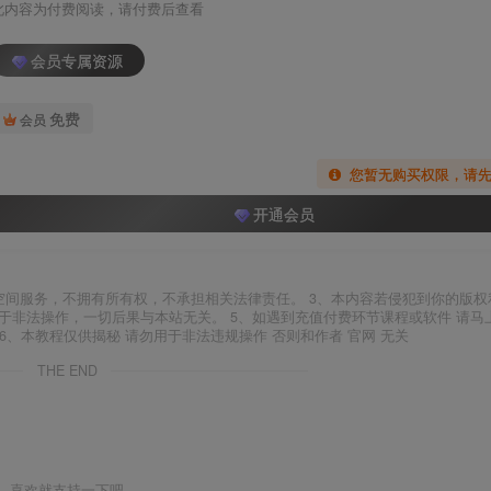
此内容为付费阅读，请付费后查看
会员专属资源
免费
会员
您暂无购买权限，请
开通会员
空间服务，不拥有所有权，不承担相关法律责任。 3、本内容若侵犯到你的版权
于非法操作，一切后果与本站无关。 5、如遇到充值付费环节课程或软件 请马
6、本教程仅供揭秘 请勿用于非法违规操作 否则和作者 官网 无关
THE END
喜欢就支持一下吧