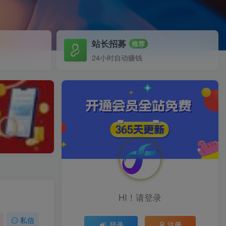
站长招募
推荐
24小时自动赚钱
HI！请登录
私信
登录
注册