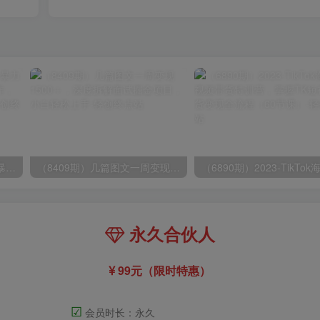
（9420期）最新短剧玩法，暴力变现日入1000+私域零成本操作，全程干货（附1400G短剧）
（8409期）几篇图文一周变现1500＋，深度拆解面试掘金项目，小白轻松上手
永久合伙人
99元（限时特惠）
☑
会员时长：永久