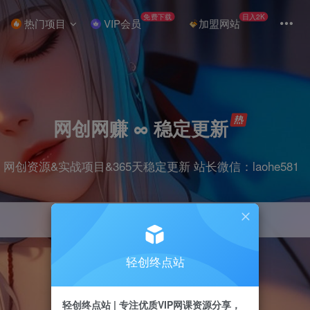
免费下载
日入2K
热门项目
VIP会员
加盟网站
网创网赚 ∞ 稳定更新
网创资源&实战项目&365天稳定更新 站长微信：laohe581
轻创终点站
项目
抖音
剪辑
引流
带货
短视频
轻创终点站 | 专注优质VIP网课资源分享，