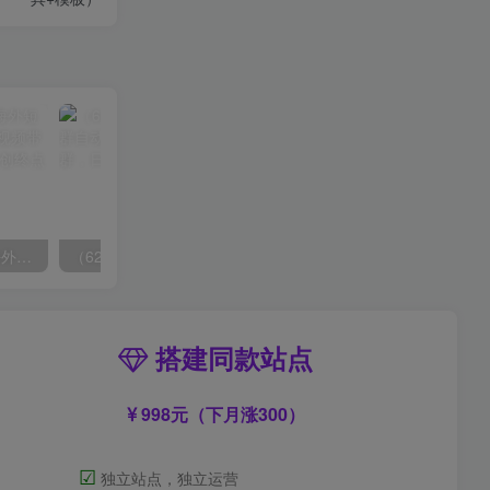
（6890期）2023-TikTok海外短视频带货特训营，掌握TK短视频带货变现全流程（60节课）
（6215期）一个人如何利用微信群自动群发引流，一星期装满200个群，日入500+
搭建同款站点
998元（下月涨300）
☑
独立站点，独立运营