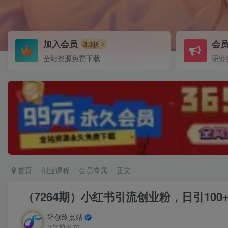
加入会员
会
3.3折
全站资源免费下载
研究
首页
创业课程
会员专属
正文
（7264期）小红书引流创业粉，日引10
轻创终点站
2年前发布