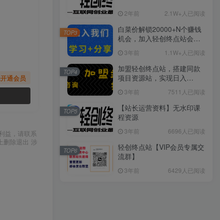
2年前
2.1W+人已阅读
白菜价解锁20000+N个赚钱
TOP3
机会，加入轻创终点站会
员，全站资源免费学习。
3年前
1.1W+人已阅读
加盟轻创终点站，搭建同款
TOP4
项目资源站，实现日入
先开通会员
2000+
3年前
7511人已阅读
【站长运营资料】无水印课
TOP5
程资源
3年前
6696人已阅读
利益，请联系
上删除退出 涉
轻创终点站【VIP会员专属交
TOP6
流群】
3年前
6429人已阅读