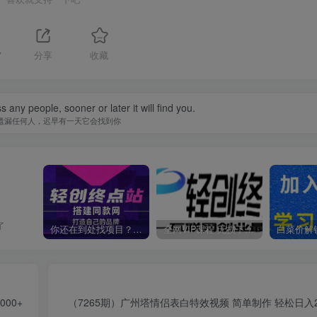
7
分享
收藏
 any people, sooner or later it will find you.
遗漏任何人，迟早有一天它会找到你
了
你还在到处找项目？还在当韭菜？我靠卖项目一个月收入5万+，曾经我也是个失败者。
全网VIP课程 无损下载~
00+
（7265期）广州塔情侣表白特效视频 简单制作 轻松日入2