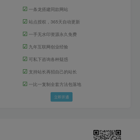
☑
一条龙搭建同款网站
☑
站点授权，365天自动更新
☑
一手无水印资源永久免费
☑
九年互联网创业经验
☑
可私下咨询各种疑惑
☑
支持站长再招自己的站长
☑
一比一复制全套方法包落地
立即开通