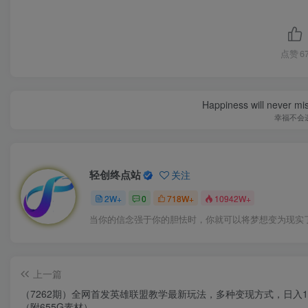
点赞
6
Happiness will never miss
幸福不会
轻创终点站
关注
2W+
0
718W+
10942W+
当你的信念强于你的胆怯时，你就可以将梦想变为现实
上一篇
（7262期）全网首发英雄联盟教学最新玩法，多种变现方式，日入10
（附655G素材）