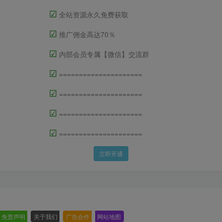
☑
全站资源永久免费获取
☑
推广佣金高达70％
☑
内部会员专属【微信】交流群
☑
=====================
☑
=====================
☑
=====================
☑
=====================
立即开通
免责声明
-
关于我们
-
广告合作
-
网站地图