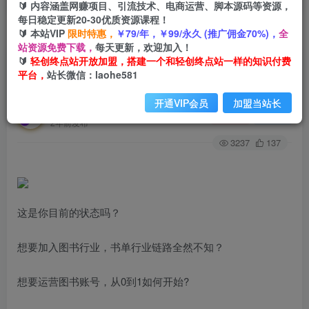
🔰 内容涵盖网赚项目、引流技术、电商运营、脚本源码等资源，
每日稳定更新20-30优质资源课程！
🔰 本站VIP
限时特惠，
￥79/年，￥99/永久 (推广佣金70%)，
全
首页
创业课程
会员专属
正文
站资源免费下载，
每天更新，欢迎加入！
🔰
轻创终点站开放加盟，搭建一个和轻创终点站一样的知识付费
（7306期）短视频图书带货项目，从0到1开始运
平台，
站长微信：laohe581
营抖音图书账号（10节课）
开通VIP会员
加盟当站长
轻创终点站
关注
私信
2年前发布
3237
137
这是你目前的状态吗？
想要加入图书行业，书单行业链路全然不知？
想要运营图书账号，从0到1如何开始?