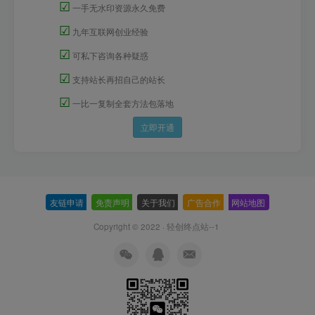
☑
一手无水印资源永久免费
☑
九年互联网创业经验
☑
可私下咨询各种疑惑
☑
支持站长再招自己的站长
☑
一比一复制全套方法包落地
立即开通
友链申请
-
免责声明
-
关于我们
-
广告合作
-
网站地图
Copyright © 2022 ·
轻创终点站--1