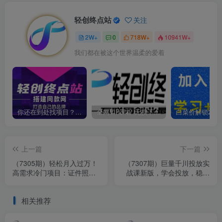
轻创终点站
关注
2W+
0
718W+
10941W+
我们都在被这个世界温柔的爱着
你还在到处找项目？还在当韭菜？我靠卖项目一个月收入5万+，曾经我也是个失败者。
全网VIP课程 无损下载~
上一篇
下一篇
（7305期）轻松月入过万！
（7307期）巨量千川投放实
高需求冷门项目：证件照定
战课新版，学会投放，稳定
制项目最新玩法
直播稳定增产（54节课）
相关推荐