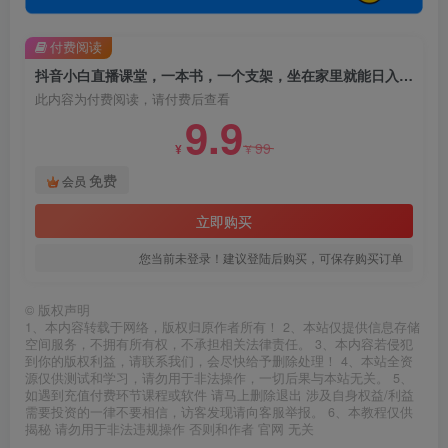
付费阅读
抖音小白直播课堂，一本书，一个支架，坐在家里就能日入四位数【揭秘】
此内容为付费阅读，请付费后查看
9.9
99
¥
¥
免费
会员
立即购买
您当前未登录！建议登陆后购买，可保存购买订单
©
版权声明
1、本内容转载于网络，版权归原作者所有！ 2、本站仅提供信息存储
空间服务，不拥有所有权，不承担相关法律责任。 3、本内容若侵犯
到你的版权利益，请联系我们，会尽快给予删除处理！ 4、本站全资
源仅供测试和学习，请勿用于非法操作，一切后果与本站无关。 5、
如遇到充值付费环节课程或软件 请马上删除退出 涉及自身权益/利益
需要投资的一律不要相信，访客发现请向客服举报。 6、本教程仅供
揭秘 请勿用于非法违规操作 否则和作者 官网 无关