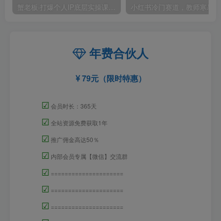
蟹老板·打爆个人IP底层实操课，教你成熟专业的打造IP技能，全方位带你做成一个能商业化IP
小红
年费合伙人
79元（限时特惠）
☑
会员时长：365天
☑
全站资源免费获取1年
☑
推广佣金高达50％
☑
内部会员专属【微信】交流群
☑
=====================
☑
=====================
☑
=====================