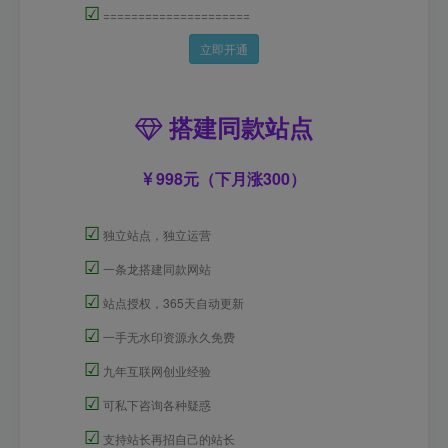
☑
=====================
立即开通
搭建同款站点
998元（下月涨300）
☑
独立站点，独立运营
☑
一条龙搭建同款网站
☑
站点授权，365天自动更新
☑
一手无水印资源永久免费
☑
九年互联网创业经验
☑
可私下咨询各种疑惑
☑
支持站长再招自己的站长