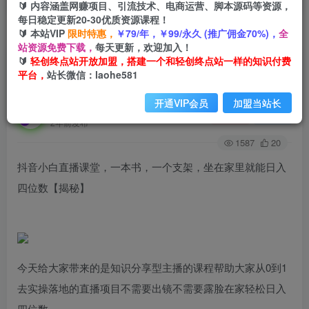
🔰 内容涵盖网赚项目、引流技术、电商运营、脚本源码等资源，
每日稳定更新20-30优质资源课程！
🔰 本站VIP
限时特惠，
￥79/年，￥99/永久 (推广佣金70%)，
全
首页
创业课程
会员免费
正文
站资源免费下载，
每天更新，欢迎加入！
🔰
轻创终点站开放加盟，搭建一个和轻创终点站一样的知识付费
抖音小白直播课堂，一本书，一个支架，坐在家里
平台，
站长微信：laohe581
就能日入四位数【揭秘】
开通VIP会员
加盟当站长
轻创终点站
关注
私信
2年前发布
1587
20
抖音小白直播课堂，一本书，一个支架，坐在家里就能日入
四位数【揭秘】
今天给大家带来的是知识分享型主播的课程帮助大家从0到1
去实操落地的直播项目不需要出镜不需要露脸在家轻松日入
四位数