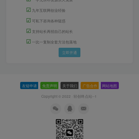
☑
九年互联网创业经验
☑
可私下咨询各种疑惑
☑
支持站长再招自己的站长
☑
一比一复制全套方法包落地
立即开通
友链申请
-
免责声明
-
关于我们
-
广告合作
-
网站地图
Copyright © 2022 ·
轻创终点站--1