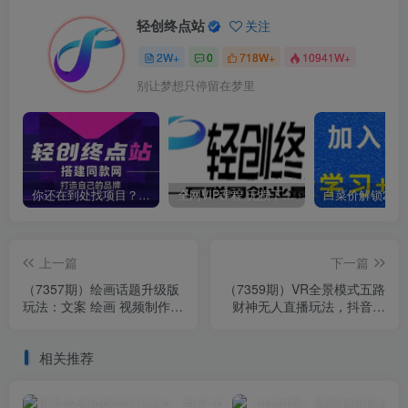
轻创终点站
关注
2W+
0
718W+
10941W+
别让梦想只停留在梦里
你还在到处找项目？还在当韭菜？我靠卖项目一个月收入5万+，曾经我也是个失败者。
全网VIP课程 无损下载~
上一篇
下一篇
（7357期）绘画话题升级版
（7359期）VR全景模式五路
玩法：文案 绘画 视频制作
财神无人直播玩法，抖音目
账号运营 可入驻视频号赚流
前最火玩法独家制作【吸金
量收益
又吸睛】
相关推荐