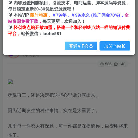
🔰 内容涵盖网赚项目、引流技术、电商运营、脚本源码等资源，
每日稳定更新20-30优质资源课程！
🔰 本站VIP
限时特惠，
￥79/年，￥99/永久 (推广佣金70%)，
全
首页
创业课程
会员专属
正文
站资源免费下载，
每天更新，欢迎加入！
🔰
轻创终点站开放加盟，搭建一个和轻创终点站一样的知识付费
（7358期）某付费文章：研透游戏规则 用适应的
平台，
站长微信：laohe581
方式赚钱，这几段话 恐怕有点泄露天机了
开通VIP会员
加盟当站长
轻创终点站
关注
私信
2年前发布
586
148
犹豫再三，还是决定把这些心里话分享出来。
因为近期发生的种种事情，实在是太重要了。
几乎每一件都大有深意，每一件都是在提醒你，巨变即将来
临了。