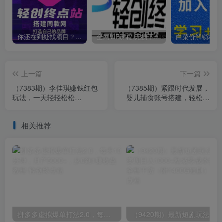
你还在到处找项目？还在当韭菜？我靠卖项目一个月收入5万+，曾经我也是个失败者。
全网VIP课程 无损下载~
上一篇
下一篇
（7383期）李佳琪赚钱红包
（7385期）紧跟时代发展，
玩法，一天轻轻松松
婴儿辅食账号搭建，轻松实
1000+，多种变现，傻子都
现月入过万（教程+素材）
能学会
相关推荐
拼多多虚拟爆单打法2.0，每天10分钟，月产5000+，从0到1赚收益教程