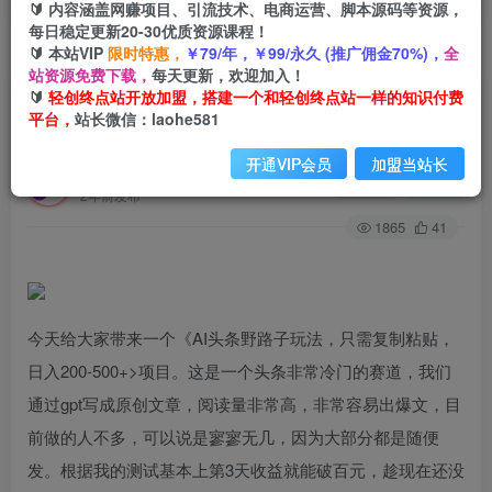
🔰 内容涵盖网赚项目、引流技术、电商运营、脚本源码等资源，
每日稳定更新20-30优质资源课程！
🔰 本站VIP
限时特惠，
￥79/年，￥99/永久 (推广佣金70%)，
全
首页
创业课程
会员专属
正文
站资源免费下载，
每天更新，欢迎加入！
🔰
轻创终点站开放加盟，搭建一个和轻创终点站一样的知识付费
（7384期）AI头条野路子玩法，只需复制粘贴，
平台，
站长微信：laohe581
日入200-500+
开通VIP会员
加盟当站长
轻创终点站
关注
私信
2年前发布
1865
41
今天给大家带来一个《AI头条野路子玩法，只需复制粘贴，
日入200-500+>项目。这是一个头条非常冷门的赛道，我们
通过gpt写成原创文章，阅读量非常高，非常容易出爆文，目
前做的人不多，可以说是寥寥无几，因为大部分都是随便
发。根据我的测试基本上第3天收益就能破百元，趁现在还没