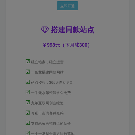
立即开通
搭建同款站点
998元（下月涨300）
☑
独立站点，独立运营
☑
一条龙搭建同款网站
☑
站点授权，365天自动更新
☑
一手无水印资源永久免费
☑
九年互联网创业经验
☑
可私下咨询各种疑惑
☑
支持站长再招自己的站长
☑
一比一复制全套方法包落地