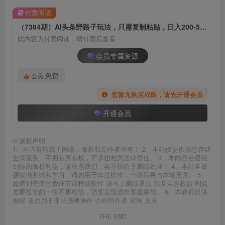
付费阅读
（7384期）AI头条野路子玩法，只需复制粘贴，日入200-500+
此内容为付费阅读，请付费后查看
会员专属资源
免费
会员
您暂无购买权限，请先开通会员
开通会员
©
版权声明
1、本内容转载于网络，版权归原作者所有！ 2、本站仅提供信息存储
空间服务，不拥有所有权，不承担相关法律责任。 3、本内容若侵犯
到你的版权利益，请联系我们，会尽快给予删除处理！ 4、本站全资
源仅供测试和学习，请勿用于非法操作，一切后果与本站无关。 5、
如遇到充值付费环节课程或软件 请马上删除退出 涉及自身权益/利益
需要投资的一律不要相信，访客发现请向客服举报。 6、本教程仅供
揭秘 请勿用于非法违规操作 否则和作者 官网 无关
THE END