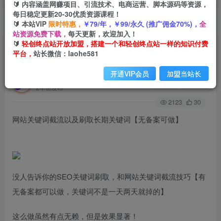
🔰 内容涵盖网赚项目、引流技术、电商运营、脚本源码等资源，
每日稳定更新20-30优质资源课程！
🔰 本站VIP
限时特惠，
￥79/年，￥99/永久 (推广佣金70%)，
全
首页
创业课程
会员免费
正文
站资源免费下载，
每天更新，欢迎加入！
🔰
轻创终点站开放加盟，搭建一个和轻创终点站一样的知识付费
网站关键词截流以及刷取长期关键词【无备案可
平台，
站长微信：laohe581
做】
开通VIP会员
加盟当站长
轻创终点站
关注
私信
2年前发布
2123
30
网站关键词截流以及刷取长期关键词【无备案可做】
没人告诉你的SEO关键词刷取，和网站关键词截流技巧【有
无备案都可以做，关键词不是一天两天就掉的】
这么做虽然有点无赖，但是效果显著！