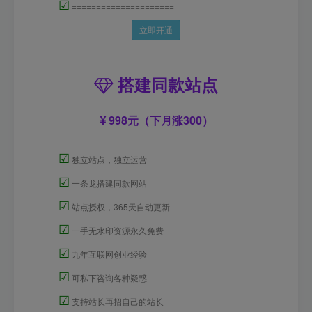
☑
=====================
立即开通
搭建同款站点
998元（下月涨300）
☑
独立站点，独立运营
☑
一条龙搭建同款网站
☑
站点授权，365天自动更新
☑
一手无水印资源永久免费
☑
九年互联网创业经验
☑
可私下咨询各种疑惑
☑
支持站长再招自己的站长