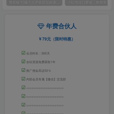
蟹老板·打爆个人IP底层实操课，教你成熟专业的打造IP技能，全方位带你做成一个能商业化IP
小红
年费合伙人
79元（限时特惠）
☑
会员时长：365天
☑
全站资源免费获取1年
☑
推广佣金高达50％
☑
内部会员专属【微信】交流群
☑
=====================
☑
=====================
☑
=====================
☑
=====================