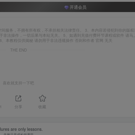
开通会员
空间服务，不拥有所有权，不承担相关法律责任。 3、本内容若侵犯到你的版权
于非法操作，一切后果与本站无关。 5、如遇到充值付费环节课程或软件 请马
6、本教程仅供揭秘 请勿用于非法违规操作 否则和作者 官网 无关
THE END
喜欢就支持一下吧
1
分享
收藏
lures are only lessons.
失败只是成长的课堂