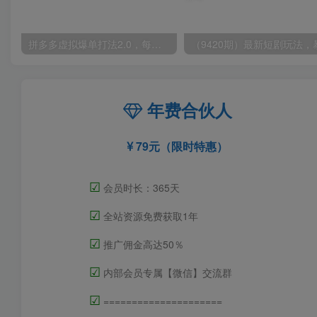
拼多多虚拟爆单打法2.0，每天10分钟，月产5000+，从0到1赚收益教程
年费合伙人
79元（限时特惠）
☑
会员时长：365天
☑
全站资源免费获取1年
☑
推广佣金高达50％
☑
内部会员专属【微信】交流群
☑
=====================