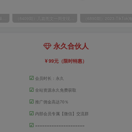
（9420期）最新短剧玩法，暴力变现日入1000+私域零成本操作，全程干货（附1400G短剧）
（8409期）几篇图文一周变现1500＋，深度拆解面试掘金项目，小白轻松上手
永久合伙人
99元（限时特惠）
☑
会员时长：永久
☑
全站资源永久免费获取
☑
推广佣金高达70％
☑
内部会员专属【微信】交流群
☑
=====================