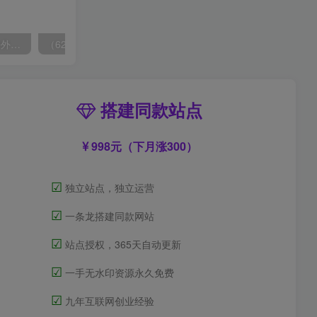
（6890期）2023-TikTok海外短视频带货特训营，掌握TK短视频带货变现全流程（60节课）
（6215期）一个人如何利用微信群自动群发引流，一星期装满200个群，日入500+
搭建同款站点
998元（下月涨300）
☑
独立站点，独立运营
☑
一条龙搭建同款网站
☑
站点授权，365天自动更新
☑
一手无水印资源永久免费
☑
九年互联网创业经验