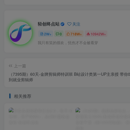
轻创终点站
关注
2W+
0
718W+
10942W+
我只有笑的很欢，忧伤才不会被看穿
上一篇
（7395期）60天-金牌剪辑师特训班 B站设计类第一UP主亲授 带你
到就业剪辑师
相关推荐