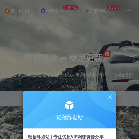
免费下载
日入2K
热门项目
VIP会员
加盟网站
网创网赚 ∞ 稳定更新
网创资源&实战项目&365天稳定更新 站长微信：laohe581
轻创终点站
项目
抖音
剪辑
引流
带货
短视频
轻创终点站 | 专注优质VIP网课资源分享，