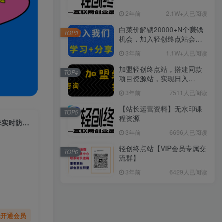
2年前
2.1W+人已阅读
白菜价解锁20000+N个赚钱
TOP3
机会，加入轻创终点站会
员，全站资源免费学习。
3年前
1.1W+人已阅读
加盟轻创终点站，搭建同款
TOP4
项目资源站，实现日入
2000+
3年前
7511人已阅读
【站长运营资料】无水印课
TOP5
程资源
（7397期）【直播必备】火爆全网的无人直播硬改系统 支持任何平台 防非实时防违规必备
3年前
6696人已阅读
轻创终点站【VIP会员专属交
TOP6
流群】
3年前
6429人已阅读
先开通会员