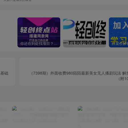
你还在到处找项目？还在当韭菜？我靠卖项目一个月收入5万+，曾经我也是个失败者。
全网VIP课程 无损下载~
0基础
（7398期）外面收费980陌陌最新美女无人播剧玩法 
（附1