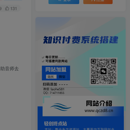
9
131
帮助音师去