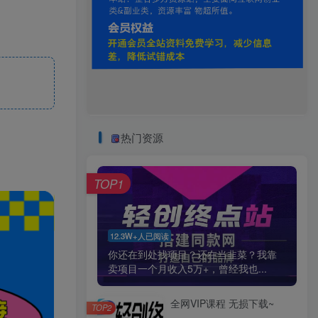
热门资源
TOP1
12.3W+人已阅读
你还在到处找项目？还在当韭菜？我靠
卖项目一个月收入5万+，曾经我也...
全网VIP课程 无损下载~
TOP2