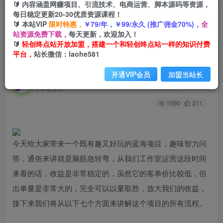
🔰 内容涵盖网赚项目、引流技术、电商运营、脚本源码等资源，
每日稳定更新20-30优质资源课程！
🔰 本站VIP
限时特惠，
￥79/年，￥99/永久 (推广佣金70%)，
全
首页
创业课程
会员专属
正文
站资源免费下载，
每天更新，欢迎加入！
🔰
轻创终点站开放加盟，搭建一个和轻创终点站一样的知识付费
（7410期）有趣好玩的蓝海项目，趣味智力问
平台，
站长微信：laohe581
答，收益稳定，虽然客单价低，但出单量大
开通VIP会员
加盟当站长
轻创终点站
关注
私信
2年前发布
1590
211
今天给大家带来一个既有趣又好玩的蓝海项目，趣味智力问
答，通俗来讲就是脑筋急转弯，从我们工作室运营这段时间
来看的话，收益是非常稳定的，虽然它的客单价比较低，但
出单量是非常大的，完全可以以量取胜，放大我们的收益，
接下来我们将从以下七个方面来讲解这个项目的所有流程。