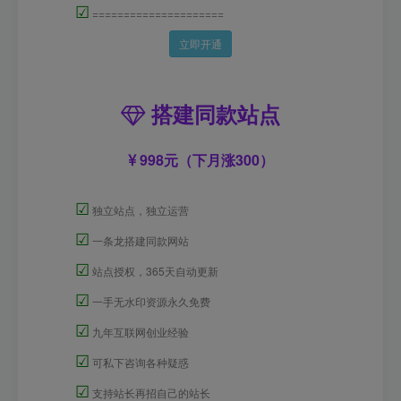
☑
=====================
立即开通
搭建同款站点
998元（下月涨300）
☑
独立站点，独立运营
☑
一条龙搭建同款网站
☑
站点授权，365天自动更新
☑
一手无水印资源永久免费
☑
九年互联网创业经验
☑
可私下咨询各种疑惑
☑
支持站长再招自己的站长