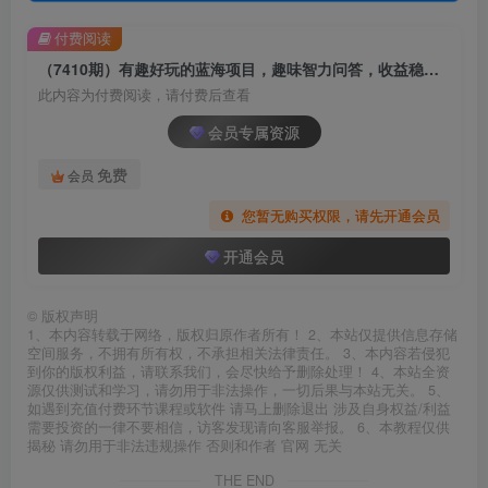
付费阅读
（7410期）有趣好玩的蓝海项目，趣味智力问答，收益稳定，虽然客单价低，但出单量大
此内容为付费阅读，请付费后查看
会员专属资源
免费
会员
您暂无购买权限，请先开通会员
开通会员
©
版权声明
1、本内容转载于网络，版权归原作者所有！ 2、本站仅提供信息存储
空间服务，不拥有所有权，不承担相关法律责任。 3、本内容若侵犯
到你的版权利益，请联系我们，会尽快给予删除处理！ 4、本站全资
源仅供测试和学习，请勿用于非法操作，一切后果与本站无关。 5、
如遇到充值付费环节课程或软件 请马上删除退出 涉及自身权益/利益
需要投资的一律不要相信，访客发现请向客服举报。 6、本教程仅供
揭秘 请勿用于非法违规操作 否则和作者 官网 无关
THE END