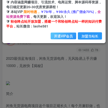
🔰 内容涵盖网赚项目、引流技术、电商运营、脚本源码等资源，
每日稳定更新20-30优质资源课程！
🔰 本站VIP
限时特惠，
￥79/年，￥99/永久 (推广佣金70%)，
全
首页
创业课程
会员免费
正文
站资源免费下载，
每天更新，欢迎加入！
🔰
轻创终点站开放加盟，搭建一个和轻创终点站一样的知识付费
2023最强蓝海项目，闲鱼无货源电商，无风险易
平台，
站长微信：laohe581
上手月赚10000，见效快【揭秘】
开通VIP会员
加盟当站长
轻创终点站
关注
私信
2年前发布
1433
78
2023最强蓝海项目，闲鱼无货源电商，无风险易上手月赚
10000，见效快【揭秘】
简介
闲鱼无货源电商项目这个项目正规长久！每个月兼职做，也