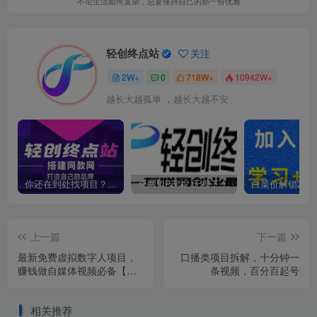
不论生活如何复杂，总要保持自己的那一份优雅
轻创终点站
关注
2W+
0
718W+
10942W+
越长大越孤单 ，越长大越不安
你还在到处找项目？还在当韭菜？我靠卖项目一个月收入5万+，曾经我也是个失败者。
全网VIP课程 无损下载~
上一篇
下一篇
最新免费虚拟数字人项目，
口播类项目拆解，十分钟一
赚钱做自媒体视频必备【揭
条视频，百分百起号
秘】
相关推荐