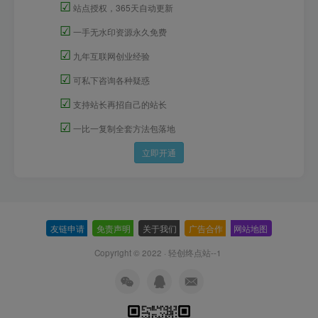
☑
站点授权，365天自动更新
☑
一手无水印资源永久免费
☑
九年互联网创业经验
☑
可私下咨询各种疑惑
☑
支持站长再招自己的站长
☑
一比一复制全套方法包落地
立即开通
友链申请
-
免责声明
-
关于我们
-
广告合作
-
网站地图
Copyright © 2022 ·
轻创终点站--1