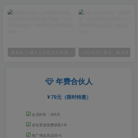
蟹老板·打爆个人IP底层实操课，教你成熟专业的打造IP技能，全方位带你做成一个能商业化IP
小红
年费合伙人
79元（限时特惠）
☑
会员时长：365天
☑
全站资源免费获取1年
☑
推广佣金高达50％