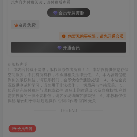
此内容为付费阅读，请付费后查看
会员专属资源
免费
会员
您暂无购买权限，请先开通会员
开通会员
©
版权声明
1、本内容转载于网络，版权归原作者所有！ 2、本站仅提供信息存储
空间服务，不拥有所有权，不承担相关法律责任。 3、本内容若侵犯
到你的版权利益，请联系我们，会尽快给予删除处理！ 4、本站全资
源仅供测试和学习，请勿用于非法操作，一切后果与本站无关。 5、
如遇到充值付费环节课程或软件 请马上删除退出 涉及自身权益/利益
需要投资的一律不要相信，访客发现请向客服举报。 6、本教程仅供
揭秘 请勿用于非法违规操作 否则和作者 官网 无关
THE END
会员专属