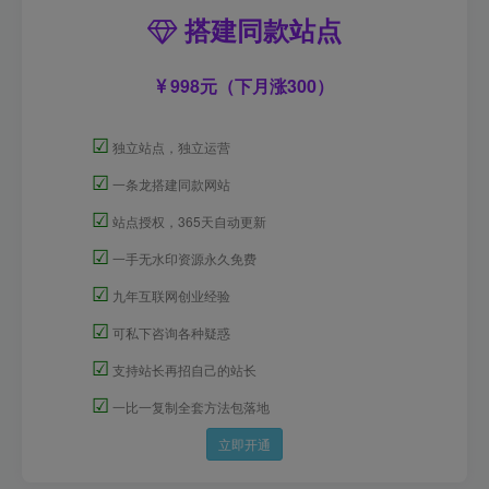
搭建同款站点
998元（下月涨300）
☑
独立站点，独立运营
☑
一条龙搭建同款网站
☑
站点授权，365天自动更新
☑
一手无水印资源永久免费
☑
九年互联网创业经验
☑
可私下咨询各种疑惑
☑
支持站长再招自己的站长
☑
一比一复制全套方法包落地
立即开通