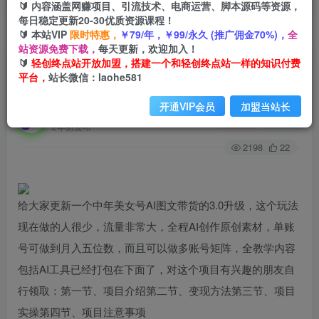
🔰 内容涵盖网赚项目、引流技术、电商运营、脚本源码等资源，
每日稳定更新20-30优质资源课程！
🔰 本站VIP
限时特惠，
￥79/年，￥99/永久 (推广佣金70%)，
全
首页
创业课程
会员专属
正文
站资源免费下载，
每天更新，欢迎加入！
🔰
轻创终点站开放加盟，搭建一个和轻创终点站一样的知识付费
（7485期）中年美女号ai图文带货3.0玩法，单号
平台，
站长微信：laohe581
月入五位数，可多账号矩阵，全AI创作…
开通VIP会员
加盟当站长
轻创终点站
关注
私信
2年前发布
2198
22
给大家更新一个中年美女号AI图文带货的3.0升级，这个玩法
现在做的人很少，流量非常大，全程AI创作原创素材，单账
号可做到月入五位数，而且可以做多账号矩阵，全教学内容
包括AI工具已经打包在下面了，对这个项目有兴趣的朋友自
行领取：第一节、项目介绍第二节、变现方法第三节、项目
实操第四节、项目注意事项