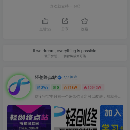
喜欢就支持一下吧
点赞
22
分享
收藏
If we dream, everything is possible.
敢于梦想，一切都将成为可能
轻创终点站
关注
2W+
0
718W+
10942W+
这个宇宙中只有一个角落你肯定可以改进，那就是你自己