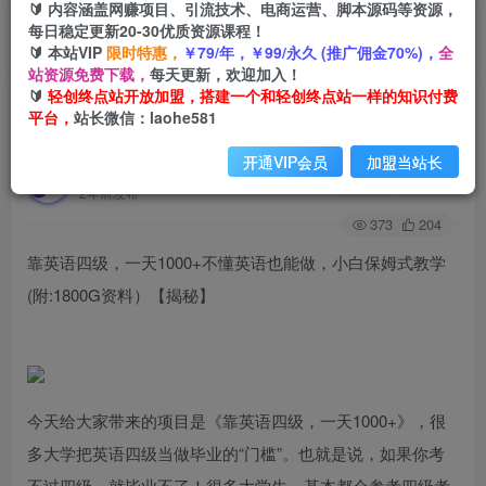
🔰 内容涵盖网赚项目、引流技术、电商运营、脚本源码等资源，
每日稳定更新20-30优质资源课程！
🔰 本站VIP
限时特惠，
￥79/年，￥99/永久 (推广佣金70%)，
全
首页
创业课程
会员免费
正文
站资源免费下载，
每天更新，欢迎加入！
🔰
轻创终点站开放加盟，搭建一个和轻创终点站一样的知识付费
靠英语四级，一天1000+不懂英语也能做，小白保
平台，
站长微信：laohe581
姆式教学(附:1800G资料）【揭秘】
开通VIP会员
加盟当站长
轻创终点站
关注
私信
2年前发布
373
204
靠英语四级，一天1000+不懂英语也能做，小白保姆式教学
(附:1800G资料）【揭秘】
今天给大家带来的项目是《靠英语四级，一天1000+》，很
多大学把英语四级当做毕业的“门槛”。也就是说，如果你考
不过四级，就毕业不了！很多大学生，基本都会参考四级考