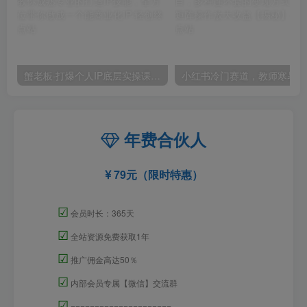
蟹老板·打爆个人IP底层实操课，教你成熟专业的打造IP技能，全方位带你做成一个能商业化IP
小红
年费合伙人
79元（限时特惠）
☑
会员时长：365天
☑
全站资源免费获取1年
☑
推广佣金高达50％
☑
内部会员专属【微信】交流群
☑
=====================