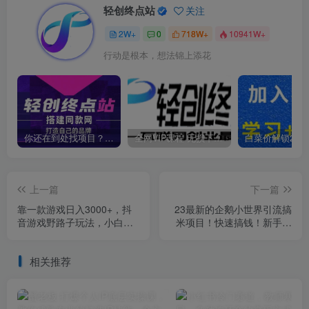
轻创终点站
关注
2W+
0
718W+
10941W+
行动是根本，想法锦上添花
你还在到处找项目？还在当韭菜？我靠卖项目一个月收入5万+，曾经我也是个失败者。
全网VIP课程 无损下载~
上一篇
下一篇
靠一款游戏日入3000+，抖
23最新的企鹅小世界引流搞
音游戏野路子玩法，小白也
米项目！快速搞钱！新手可
能轻松上手【揭秘】
做！轻松日入300+【揭秘】
相关推荐