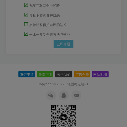
☑
九年互联网创业经验
☑
可私下咨询各种疑惑
☑
支持站长再招自己的站长
☑
一比一复制全套方法包落地
立即开通
友链申请
-
免责声明
-
关于我们
-
广告合作
-
网站地图
Copyright © 2022 ·
轻创终点站--1