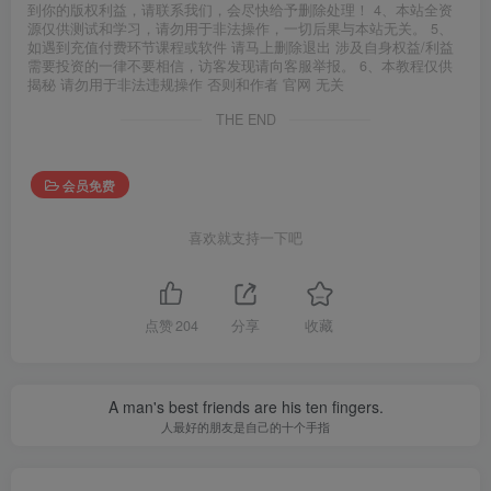
到你的版权利益，请联系我们，会尽快给予删除处理！ 4、本站全资
源仅供测试和学习，请勿用于非法操作，一切后果与本站无关。 5、
如遇到充值付费环节课程或软件 请马上删除退出 涉及自身权益/利益
需要投资的一律不要相信，访客发现请向客服举报。 6、本教程仅供
揭秘 请勿用于非法违规操作 否则和作者 官网 无关
THE END
会员免费
喜欢就支持一下吧
点赞
204
分享
收藏
A man's best friends are his ten fingers.
人最好的朋友是自己的十个手指