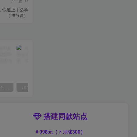
下一篇
悟，快速上手必学
（28节课）
（6890期）2023-TikTok海外短视频带货特训营，掌握TK短视频带货变现全流程（60节课）
（6215期）一个人如何利用微信群自动群发引流，一星期装满200个群，日入500+
搭建同款站点
998元（下月涨300）