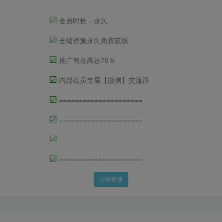
☑
会员时长：永久
☑
全站资源永久免费获取
☑
推广佣金高达70％
☑
内部会员专属【微信】交流群
☑
=====================
☑
=====================
☑
=====================
☑
=====================
立即开通