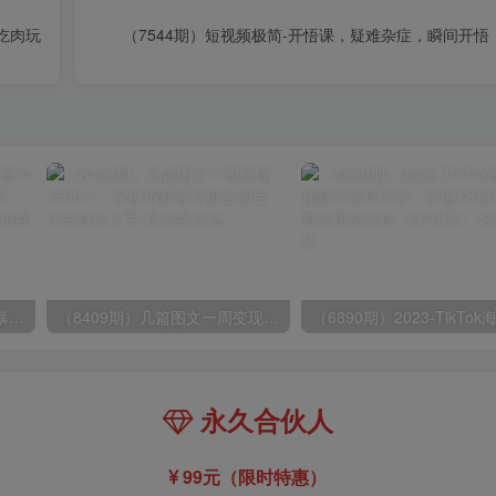
久吃肉玩
（7544期）短视频极简-开悟课，疑难杂症，瞬间开
（9420期）最新短剧玩法，暴力变现日入1000+私域零成本操作，全程干货（附1400G短剧）
（8409期）几篇图文一周变现1500＋，深度拆解面试掘金项目，小白轻松上手
永久合伙人
99元（限时特惠）