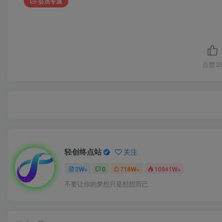
会员专属
点赞
2
轻创终点站
关注
2W+
0
718W+
10941W+
不要让你的梦想只是想想而已