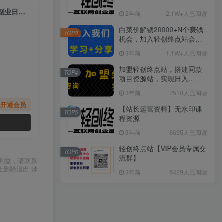
（7543期）抖音直播烧脑小游戏，不需要找话题聊天，宝妈上班族也能用副业日赚1000+
2年前
2.1W+人已阅读
白菜价解锁20000+N个赚钱
TOP3
机会，加入轻创终点站会
员，全站资源免费学习。
3年前
1.1W+人已阅读
加盟轻创终点站，搭建同款
TOP4
项目资源站，实现日入
2000+
3年前
7510人已阅读
先开通会员
【站长运营资料】无水印课
TOP5
程资源
3年前
6695人已阅读
轻创终点站【VIP会员专属交
TOP6
流群】
利益，请联系
上删除退出 涉
3年前
6429人已阅读