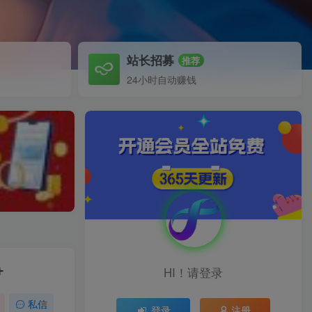
站长招募
推荐
24小时自动赚钱
+
HI！请登录
私信
登录
注册