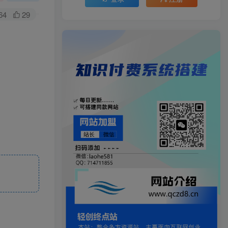
64
29