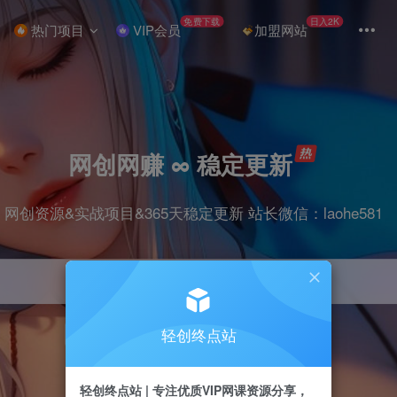
免费下载
日入2K
热门项目
VIP会员
加盟网站
网创网赚 ∞ 稳定更新
网创资源&实战项目&365天稳定更新 站长微信：laohe581
轻创终点站
项目
抖音
剪辑
引流
带货
短视频
轻创终点站 | 专注优质VIP网课资源分享，