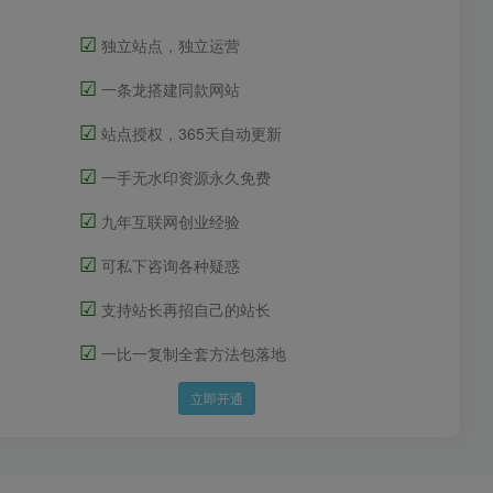
☑
独立站点，独立运营
☑
一条龙搭建同款网站
☑
站点授权，365天自动更新
☑
一手无水印资源永久免费
☑
九年互联网创业经验
☑
可私下咨询各种疑惑
☑
支持站长再招自己的站长
☑
一比一复制全套方法包落地
立即开通