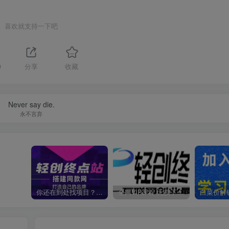
喜欢就支持一下吧
9
分享
收藏
Never say die.
永不言弃
你还在到处找项目？还在当韭菜？我靠卖项目一个月收入5万+，曾经我也是个失败者。
全网VIP课程 无损下载~