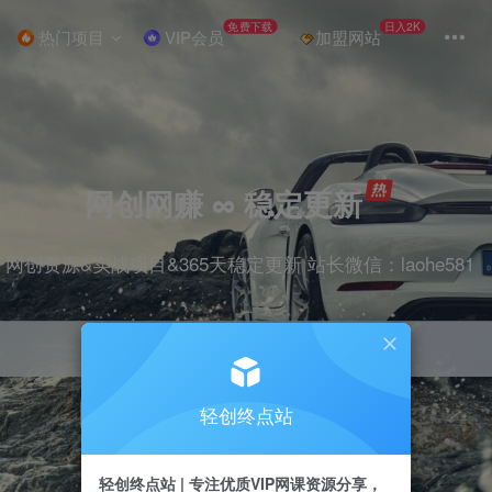
免费下载
日入2K
热门项目
VIP会员
加盟网站
网创网赚 ∞ 稳定更新
网创资源&实战项目&365天稳定更新 站长微信：laohe581
轻创终点站
项目
抖音
剪辑
引流
带货
短视频
轻创终点站 | 专注优质VIP网课资源分享，