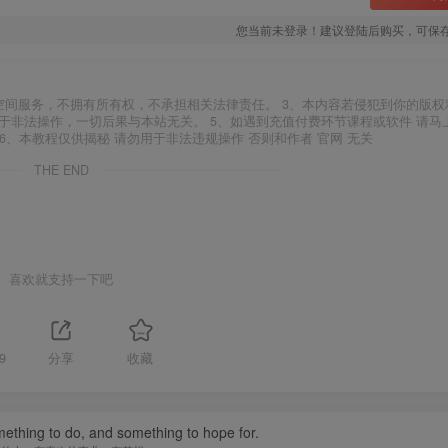
您当前未登录！建议登陆后购买，可保
空间服务，不拥有所有权，不承担相关法律责任。 3、本内容若侵犯到你的版权
于非法操作，一切后果与本站无关。 5、如遇到充值付费环节课程或软件 请马
6、本教程仅供揭秘 请勿用于非法违规操作 否则和作者 官网 无关
THE END
喜欢就支持一下吧
9
分享
收藏
ething to do, and something to hope for.