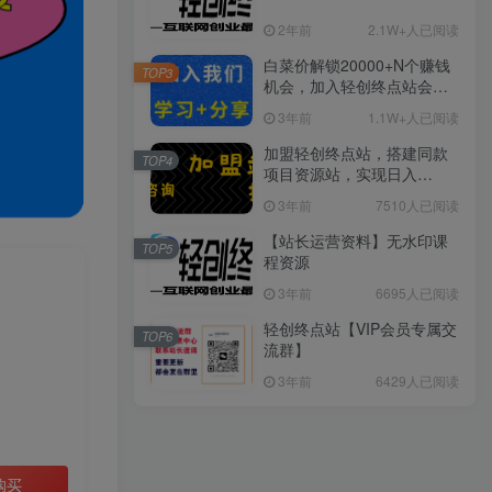
2年前
2.1W+人已阅读
白菜价解锁20000+N个赚钱
TOP3
机会，加入轻创终点站会
员，全站资源免费学习。
3年前
1.1W+人已阅读
加盟轻创终点站，搭建同款
TOP4
项目资源站，实现日入
2000+
3年前
7510人已阅读
【站长运营资料】无水印课
TOP5
程资源
3年前
6695人已阅读
轻创终点站【VIP会员专属交
TOP6
流群】
3年前
6429人已阅读
购买