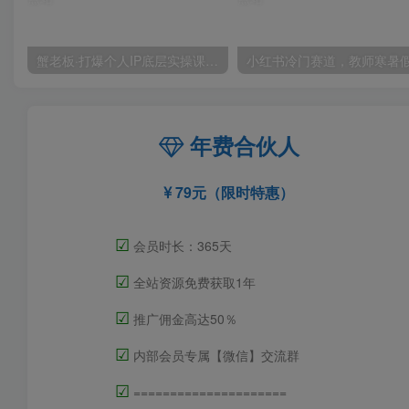
蟹老板·打爆个人IP底层实操课，教你成熟专业的打造IP技能，全方位带你做成一个能商业化IP
年费合伙人
79元（限时特惠）
☑
会员时长：365天
☑
全站资源免费获取1年
☑
推广佣金高达50％
☑
内部会员专属【微信】交流群
☑
=====================