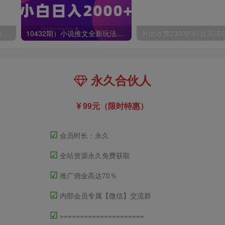
小红书冷门赛道，教师寒暑假项目，多种连环套的变现方式，还能矩阵操作放大收益【揭秘】
10432期）小说推文全新玩法，5分钟一条原创视频，结合中视频bilibili赚多份收益
永久合伙人
99元（限时特惠）
☑
会员时长：永久
☑
全站资源永久免费获取
☑
推广佣金高达70％
☑
内部会员专属【微信】交流群
☑
=====================