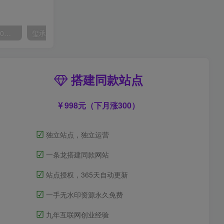
外面收费2300的抖音高清60帧视频教程，保证你能学会如何制作视频（教程+插件）
玺承·电商企业玩转抖音电商系列课，6大维度，6位老师，线上揭秘抖音商家入局SOP
搭建同款站点
998元（下月涨300）
☑
独立站点，独立运营
☑
一条龙搭建同款网站
☑
站点授权，365天自动更新
☑
一手无水印资源永久免费
☑
九年互联网创业经验