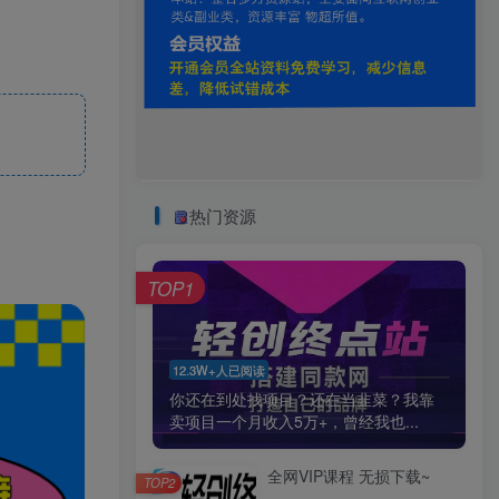
热门资源
TOP1
12.3W+人已阅读
你还在到处找项目？还在当韭菜？我靠
卖项目一个月收入5万+，曾经我也...
全网VIP课程 无损下载~
TOP2