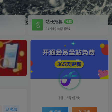
站长招募
推荐
24小时自动赚钱
HI！请登录
私信
登录
注册