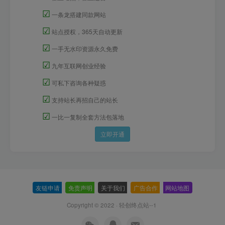
☑
一条龙搭建同款网站
☑
站点授权，365天自动更新
☑
一手无水印资源永久免费
☑
九年互联网创业经验
☑
可私下咨询各种疑惑
☑
支持站长再招自己的站长
☑
一比一复制全套方法包落地
立即开通
友链申请
-
免责声明
-
关于我们
-
广告合作
-
网站地图
Copyright © 2022 ·
轻创终点站--1