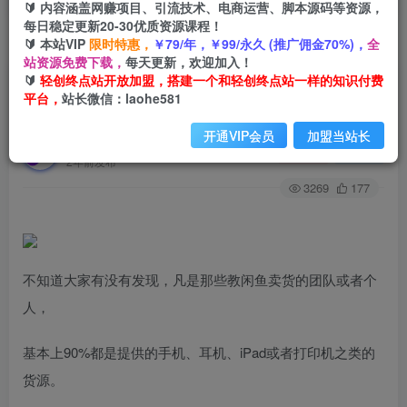
🔰 内容涵盖网赚项目、引流技术、电商运营、脚本源码等资源，
每日稳定更新20-30优质资源课程！
🔰 本站VIP
限时特惠，
￥79/年，￥99/永久 (推广佣金70%)，
全
首页
创业课程
会员专属
正文
站资源免费下载，
每天更新，欢迎加入！
🔰
轻创终点站开放加盟，搭建一个和轻创终点站一样的知识付费
（7627期）闲鱼爆品数码产品，矩阵话运营，保
平台，
站长微信：laohe581
姆级实操教程，日入1000+
开通VIP会员
加盟当站长
轻创终点站
关注
私信
2年前发布
3269
177
不知道大家有没有发现，凡是那些教闲鱼卖货的团队或者个
人，
基本上90%都是提供的手机、耳机、iPad或者打印机之类的
货源。