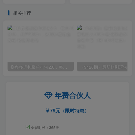
长期玩法，新手小白无脑操
美女 让你变成AI虚拟美女绘
作
图大师
相关推荐
拼多多虚拟爆单打法2.0，每天10分钟，月产5000+，从0到1赚收益教程
年费合伙人
79元（限时特惠）
☑
会员时长：365天