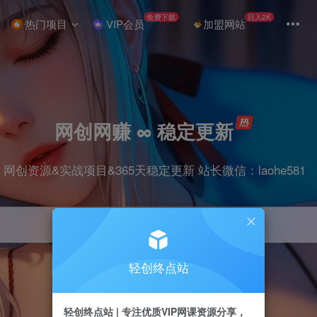
免费下载
日入2K
热门项目
VIP会员
加盟网站
网创网赚 ∞ 稳定更新
网创资源&实战项目&365天稳定更新 站长微信：laohe581
轻创终点站
项目
抖音
剪辑
引流
带货
短视频
轻创终点站 | 专注优质VIP网课资源分享，