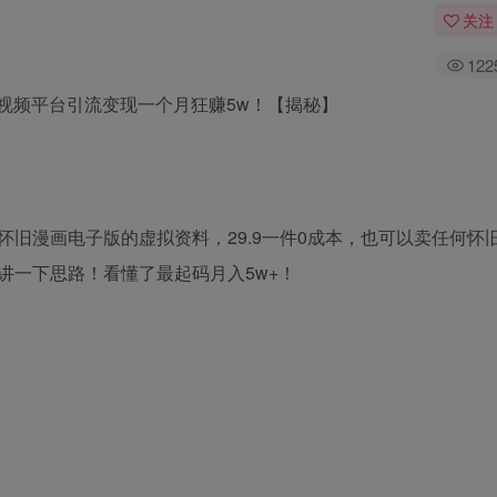
关注
122
靠视频平台引流变现一个月狂赚5w！【揭秘】
旧漫画电子版的虚拟资料，29.9一件0成本，也可以卖任何怀
讲一下思路！看懂了最起码月入5w+！