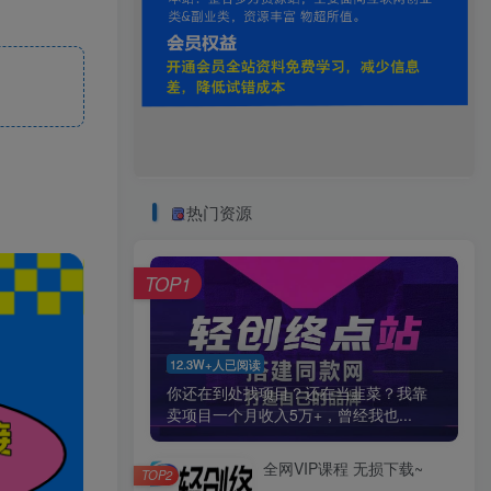
热门资源
TOP1
12.3W+人已阅读
你还在到处找项目？还在当韭菜？我靠
卖项目一个月收入5万+，曾经我也...
全网VIP课程 无损下载~
TOP2