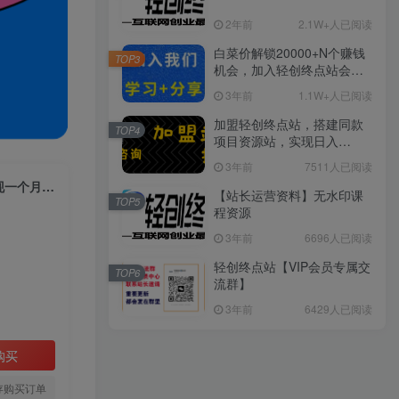
2年前
2.1W+人已阅读
白菜价解锁20000+N个赚钱
TOP3
机会，加入轻创终点站会
员，全站资源免费学习。
3年前
1.1W+人已阅读
加盟轻创终点站，搭建同款
TOP4
项目资源站，实现日入
2000+
3年前
7511人已阅读
最新蓝海小众怀旧漫画赛道，高转化一单29.9教你怎么靠视频平台引流变现一个月狂赚5w！【揭秘】
【站长运营资料】无水印课
TOP5
程资源
3年前
6696人已阅读
轻创终点站【VIP会员专属交
TOP6
流群】
3年前
6429人已阅读
购买
存购买订单