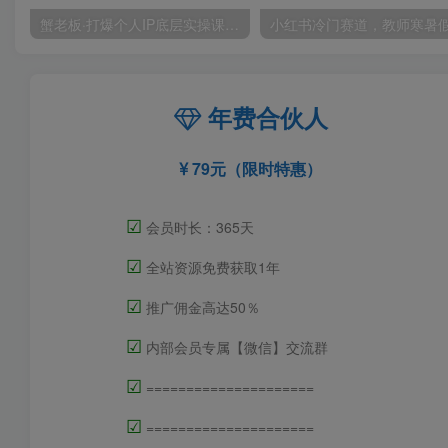
蟹老板·打爆个人IP底层实操课，教你成熟专业的打造IP技能，全方位带你做成一个能商业化IP
年费合伙人
79元（限时特惠）
☑
会员时长：365天
☑
全站资源免费获取1年
☑
推广佣金高达50％
☑
内部会员专属【微信】交流群
☑
=====================
☑
=====================