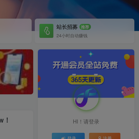
站长招募
推荐
24小时自动赚钱
w！
HI！请登录
登录
注册