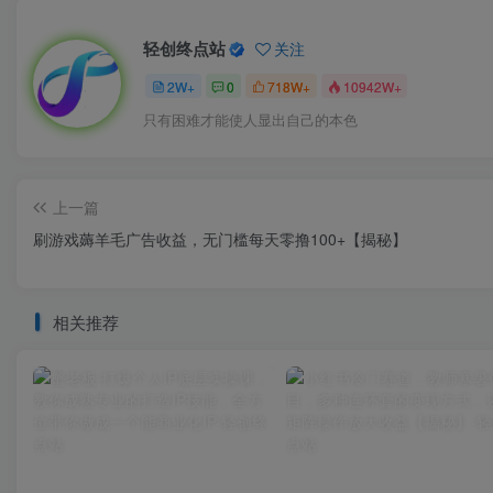
轻创终点站
关注
2W+
0
718W+
10942W+
只有困难才能使人显出自己的本色
上一篇
刷游戏薅羊毛广告收益，无门槛每天零撸100+【揭秘】
相关推荐