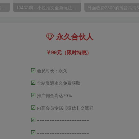
小红书冷门赛道，教师寒暑假项目，多种连环套的变现方式，还能矩阵操作放大收益【揭秘】
10432期）小说推文全新玩法，5分钟一条原创视频，结合中视频bilibili赚多份收益
永久合伙人
99元（限时特惠）
☑
会员时长：永久
☑
全站资源永久免费获取
☑
推广佣金高达70％
☑
内部会员专属【微信】交流群
☑
=====================
☑
=====================