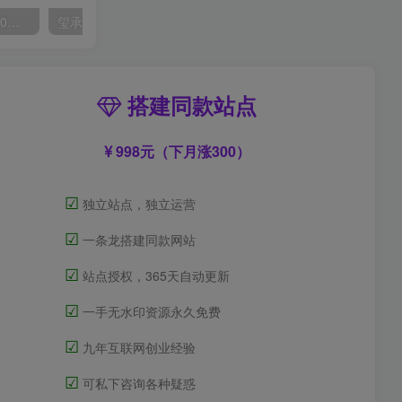
外面收费2300的抖音高清60帧视频教程，保证你能学会如何制作视频（教程+插件）
玺承·电商企业玩转抖音电商系列课，6大维度，6位老师，线上揭秘抖音商家入局SOP
搭建同款站点
998元（下月涨300）
☑
独立站点，独立运营
☑
一条龙搭建同款网站
☑
站点授权，365天自动更新
☑
一手无水印资源永久免费
☑
九年互联网创业经验
☑
可私下咨询各种疑惑