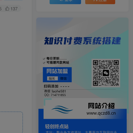
5
137