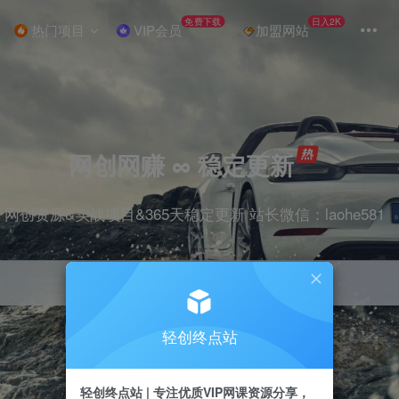
免费下载
日入2K
热门项目
VIP会员
加盟网站
网创网赚 ∞ 稳定更新
网创资源&实战项目&365天稳定更新 站长微信：laohe581
轻创终点站
项目
抖音
剪辑
引流
带货
短视频
轻创终点站 | 专注优质VIP网课资源分享，