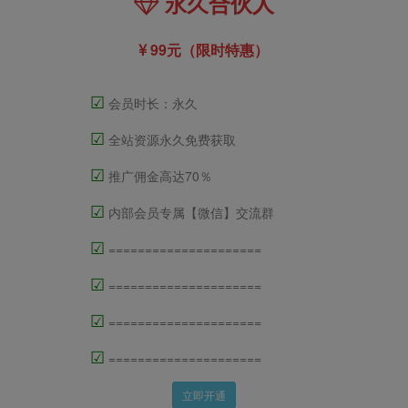
永久合伙人
99元（限时特惠）
☑
会员时长：永久
☑
全站资源永久免费获取
☑
推广佣金高达70％
☑
内部会员专属【微信】交流群
☑
=====================
☑
=====================
☑
=====================
☑
=====================
立即开通