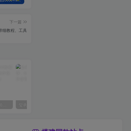
白菜价解锁20000+N个赚钱机会，加入轻创终点站会员，全站资源免费学习。
加盟轻创终点站，搭建同款项目资源站，实现日入2000+
【站长运营资料】无水印课程资源
下一篇
带详细教程、工具
外面收费2300的抖音高清60帧视频教程，保证你能学会如何制作视频（教程+插件）
玺承·电商企业玩转抖音电商系列课，6大维度，6位老师，线上揭秘抖音商家入局SOP