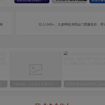
你还在到处找项目？还在当韭菜？我靠卖项目一个月收入5万+，曾经我也是个失败者。
全网VIP课程 无损下载~
揭
日入1000+，大麦网抢演唱会门票赚差价，
小红书冷门赛道，教师寒暑假项目，多种连环套的变现方式，还能矩阵操作放大收益【揭秘】
10432期）小说推文全新玩法，5分钟一条原创视频，结合中视频bilibili赚多份收益