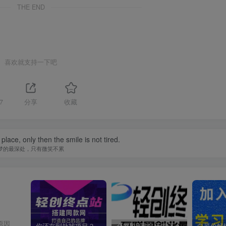
THE END
喜欢就支持一下吧
7
分享
收藏
ace, only then the smile is not tired.
梦的最深处，只有微笑不累
原因