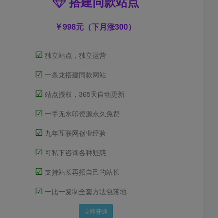
搭建同款站点
998元（下月涨300）
☑
独立站点，独立运营
☑
一条龙搭建同款网站
☑
站点授权，365天自动更新
☑
一手无水印资源永久免费
☑
九年互联网创业经验
☑
可私下咨询各种疑惑
☑
支持站长再招自己的站长
☑
一比一复制全套方法包落地
立即开通