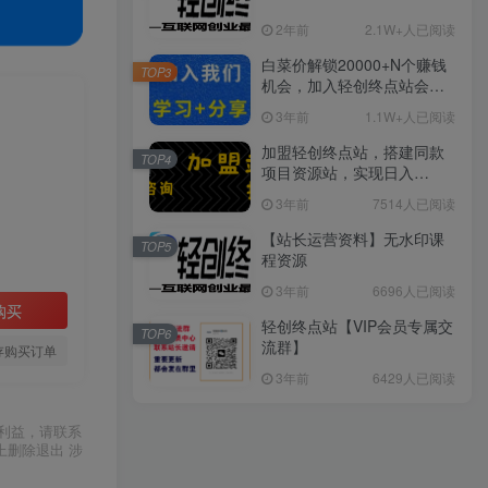
2年前
2.1W+人已阅读
白菜价解锁20000+N个赚钱
TOP3
机会，加入轻创终点站会
员，全站资源免费学习。
3年前
1.1W+人已阅读
加盟轻创终点站，搭建同款
TOP4
项目资源站，实现日入
2000+
3年前
7514人已阅读
【站长运营资料】无水印课
TOP5
程资源
3年前
6696人已阅读
购买
轻创终点站【VIP会员专属交
TOP6
流群】
存购买订单
3年前
6429人已阅读
利益，请联系
上删除退出 涉