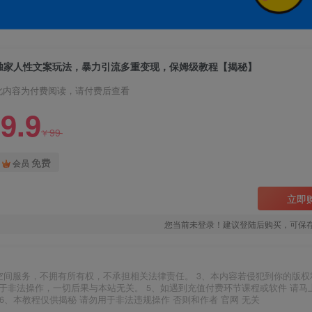
独家人性文案玩法，暴力引流多重变现，保姆级教程【揭秘】
此内容为付费阅读，请付费后查看
9.9
99
¥
免费
会员
立即
您当前未登录！建议登陆后购买，可保
空间服务，不拥有所有权，不承担相关法律责任。 3、本内容若侵犯到你的版权
于非法操作，一切后果与本站无关。 5、如遇到充值付费环节课程或软件 请马
6、本教程仅供揭秘 请勿用于非法违规操作 否则和作者 官网 无关