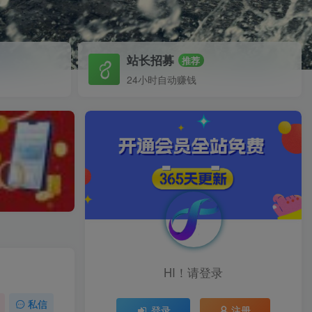
站长招募
推荐
24小时自动赚钱
HI！请登录
私信
登录
注册