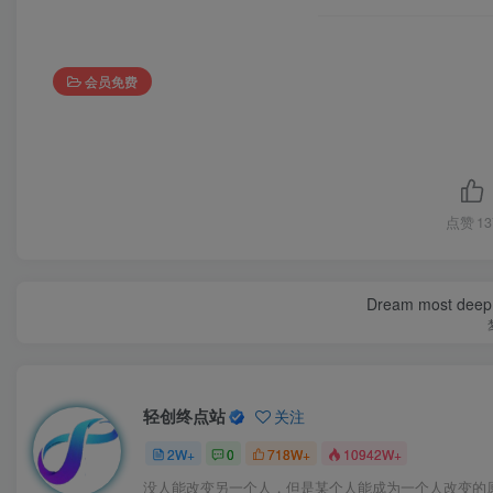
会员免费
点赞
13
Dream most deep pl
轻创终点站
关注
2W+
0
718W+
10942W+
没人能改变另一个人，但是某个人能成为一个人改变的