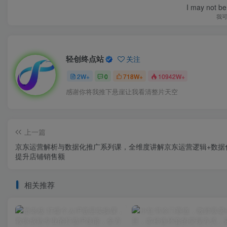
I may not be 
我
轻创终点站
关注
2W+
0
718W+
10942W+
感谢你将我推下悬崖让我看清整片天空
上一篇
京东运营解析与数据化推广系列课，全维度讲解京东运营逻辑+数据
提升店铺销售额
相关推荐