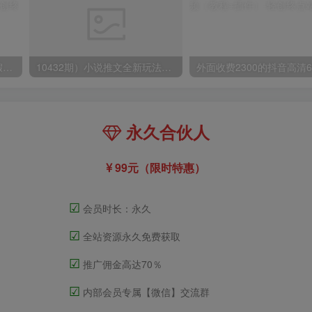
小红书冷门赛道，教师寒暑假项目，多种连环套的变现方式，还能矩阵操作放大收益【揭秘】
10432期）小说推文全新玩法，5分钟一条原创视频，结合中视频bilibili赚多份收益
永久合伙人
99元（限时特惠）
☑
会员时长：永久
☑
全站资源永久免费获取
☑
推广佣金高达70％
☑
内部会员专属【微信】交流群