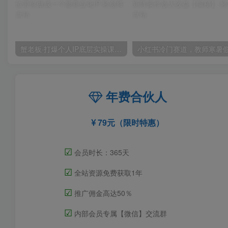
蟹老板·打爆个人IP底层实操课，教你成熟专业的打造IP技能，全方位带你做成一个能商业化IP
年费合伙人
79元（限时特惠）
☑
会员时长：365天
☑
全站资源免费获取1年
☑
推广佣金高达50％
☑
内部会员专属【微信】交流群