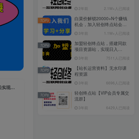
2年前
2.1W+人已阅读
白菜价解锁20000+N个赚钱
TOP3
机会，加入轻创终点站会
员，全站资源免费学习。
3年前
1.1W+人已阅读
加盟轻创终点站，搭建同款
TOP4
项目资源站，实现日入
2000+
3年前
7511人已阅读
【站长运营资料】无水印课
TOP5
程资源
3年前
6696人已阅读
抖音蹭热点话题，30天打造10w粉账号，每天操作半小时，带货收徒，轻松实现月入过万【揭秘】
轻创终点站【VIP会员专属交
TOP6
流群】
3年前
6429人已阅读