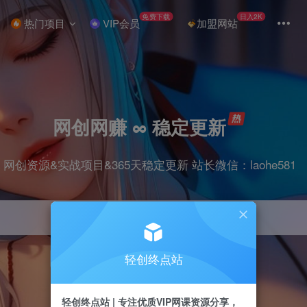
免费下载
日入2K
热门项目
VIP会员
加盟网站
网创网赚 ∞ 稳定更新
网创资源&实战项目&365天稳定更新 站长微信：laohe581
轻创终点站
项目
抖音
剪辑
引流
带货
短视频
轻创终点站 | 专注优质VIP网课资源分享，