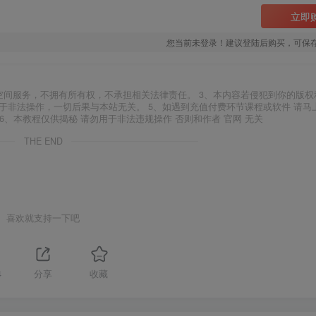
立即
您当前未登录！建议登陆后购买，可保
空间服务，不拥有所有权，不承担相关法律责任。 3、本内容若侵犯到你的版权
于非法操作，一切后果与本站无关。 5、如遇到充值付费环节课程或软件 请马
6、本教程仅供揭秘 请勿用于非法违规操作 否则和作者 官网 无关
THE END
喜欢就支持一下吧
4
分享
收藏