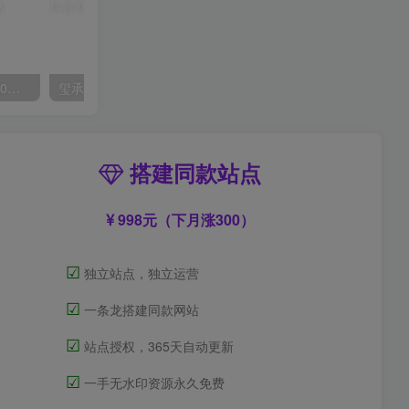
外面收费2300的抖音高清60帧视频教程，保证你能学会如何制作视频（教程+插件）
玺承·电商企业玩转抖音电商系列课，6大维度，6位老师，线上揭秘抖音商家入局SOP
搭建同款站点
998元（下月涨300）
☑
独立站点，独立运营
☑
一条龙搭建同款网站
☑
站点授权，365天自动更新
☑
一手无水印资源永久免费