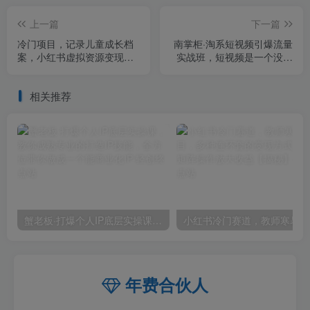
上一篇
下一篇
冷门项目，记录儿童成长档
南掌柜·淘系短视频引爆流量
案，小红书虚拟资源变现，
实战班，​短视频是一个没有
一部手机实现日入300+【揭
天花板的流量入口
秘】
相关推荐
蟹老板·打爆个人IP底层实操课，教你成熟专业的打造IP技能，全方位带你做成一个能商业化IP
小红
年费合伙人