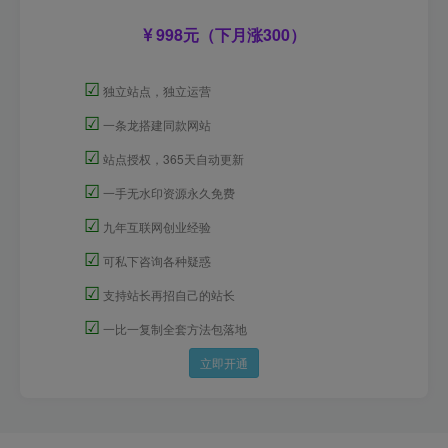
998元（下月涨300）
☑
独立站点，独立运营
☑
一条龙搭建同款网站
☑
站点授权，365天自动更新
☑
一手无水印资源永久免费
☑
九年互联网创业经验
☑
可私下咨询各种疑惑
☑
支持站长再招自己的站长
☑
一比一复制全套方法包落地
立即开通