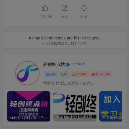
点赞
149
分享
收藏
A man's best friends are his ten fingers.
人最好的朋友是自己的十个手指
轻创终点站
关注
2W+
0
718W+
10943W+
我输过,我败过,但我从未放弃过
你还在到处找项目？还在当韭菜？我靠卖项目一个月收入5万+，曾经我也是个失败者。
全网VIP课程 无损下载~