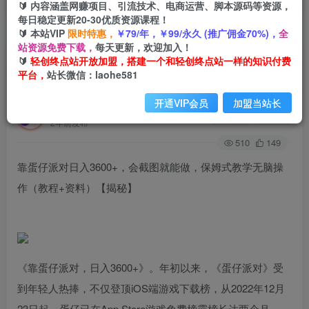
🔰 内容涵盖网赚项目、引流技术、电商运营、脚本源码等资源，
每日稳定更新20-30优质资源课程！
🔰 本站VIP
限时特惠，
￥79/年，￥99/永久 (推广佣金70%)，
全
首页
创业课程
会员免费
正文
站资源免费下载，
每天更新，欢迎加入！
🔰
轻创终点站开放加盟，搭建一个和轻创终点站一样的知识付费
靠蛋仔派对日入3600+，会截图就能做，保姆式教
平台，
站长微信：laohe581
学无脑操作（教程+资料）【揭秘】
开通VIP会员
加盟当站长
轻创终点站
关注
私信
2年前发布
510
149
靠蛋仔派对日入3600+，会截图就能做，保姆式教学无脑操
作（教程+资料）【揭秘】
《靠蛋仔派对，日入3600+》。年初以来，《蛋仔派对》受
到年轻人热捧，不仅登顶iOS端游戏下载榜，从2022年12月
23日起，蛋仔已在App Store游戏免费榜霸榜长达两个月。