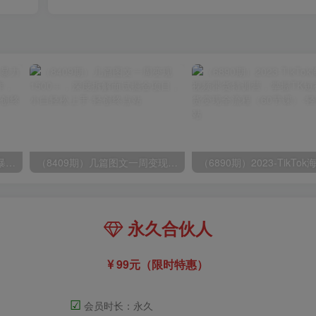
（9420期）最新短剧玩法，暴力变现日入1000+私域零成本操作，全程干货（附1400G短剧）
（8409期）几篇图文一周变现1500＋，深度拆解面试掘金项目，小白轻松上手
永久合伙人
99元（限时特惠）
☑
会员时长：永久