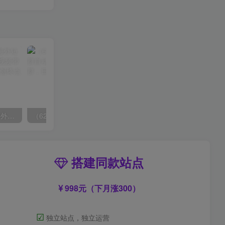
（6890期）2023-TikTok海外短视频带货特训营，掌握TK短视频带货变现全流程（60节课）
（6215期）一个人如何利用微信群自动群发引流，一星期装满200个群，日入500+
搭建同款站点
998元（下月涨300）
☑
独立站点，独立运营