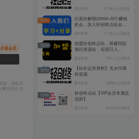
2年前
2.1W+人已阅读
白菜价解锁20000+N个赚钱
TOP3
机会，加入轻创终点站会
员，全站资源免费学习。
3年前
1.1W+人已阅读
加盟轻创终点站，搭建同款
TOP4
先开通会员
项目资源站，实现日入
2000+
3年前
7511人已阅读
【站长运营资料】无水印课
TOP5
程资源
3年前
6696人已阅读
利益，请联系
上删除退出 涉
轻创终点站【VIP会员专属交
TOP6
流群】
3年前
6429人已阅读