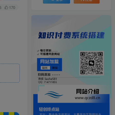
6
170