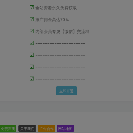
☑
全站资源永久免费获取
☑
推广佣金高达70％
☑
内部会员专属【微信】交流群
☑
=====================
☑
=====================
☑
=====================
☑
=====================
立即开通
免责声明
-
关于我们
-
广告合作
-
网站地图