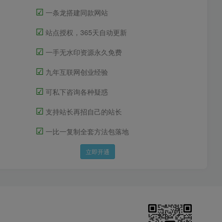
☑
一条龙搭建同款网站
☑
站点授权，365天自动更新
☑
一手无水印资源永久免费
☑
九年互联网创业经验
☑
可私下咨询各种疑惑
☑
支持站长再招自己的站长
☑
一比一复制全套方法包落地
立即开通