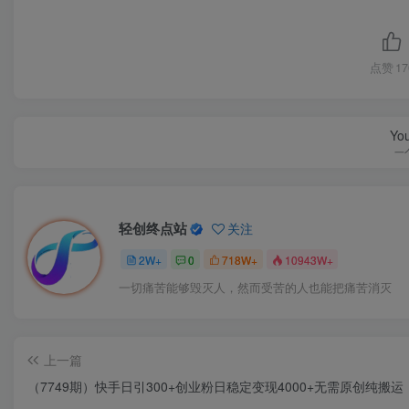
点赞
17
You
一
轻创终点站
关注
2W+
0
718W+
10943W+
一切痛苦能够毁灭人，然而受苦的人也能把痛苦消灭
上一篇
（7749期）快手日引300+创业粉日稳定变现4000+无需原创纯搬运