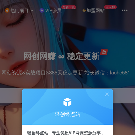
免费下载
日入2K
热门项目
VIP会员
加盟网站
网创网赚 ∞ 稳定更新
网创资源&实战项目&365天稳定更新 站长微信：laohe581
轻创终点站
项目
抖音
剪辑
引流
带货
短视频
轻创终点站 | 专注优质VIP网课资源分享，