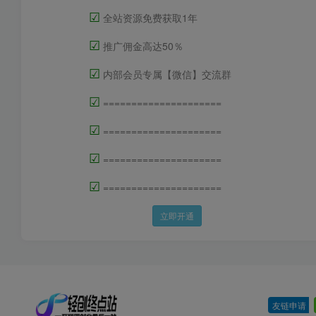
☑
全站资源免费获取1年
☑
推广佣金高达50％
☑
内部会员专属【微信】交流群
☑
=====================
☑
=====================
☑
=====================
☑
=====================
立即开通
友链申请
-