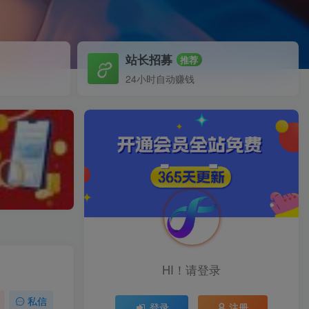
站长招募
推荐
24小时自动赚钱
HI！请登录
私信
登录
注册