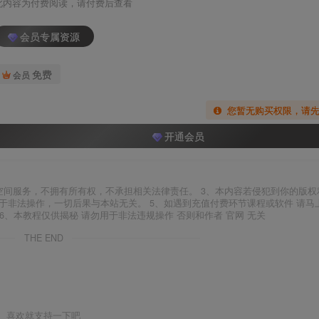
此内容为付费阅读，请付费后查看
会员专属资源
免费
会员
您暂无购买权限，请
开通会员
空间服务，不拥有所有权，不承担相关法律责任。 3、本内容若侵犯到你的版权
于非法操作，一切后果与本站无关。 5、如遇到充值付费环节课程或软件 请马
6、本教程仅供揭秘 请勿用于非法违规操作 否则和作者 官网 无关
THE END
喜欢就支持一下吧