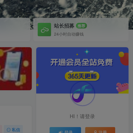
站长招募
推荐
24小时自动赚钱
HI！请登录
私信
登录
注册