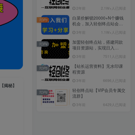
2年前
2.1W+人已阅读
白菜价解锁20000+N个赚钱
TOP3
机会，加入轻创终点站会
员，全站资源免费学习。
3年前
1.1W+人已阅读
加盟轻创终点站，搭建同款
TOP4
项目资源站，实现日入
2000+
3年前
7511人已阅读
【站长运营资料】无水印课
TOP5
程资源
3年前
6696人已阅读
作【揭秘】
轻创终点站【VIP会员专属交
TOP6
流群】
3年前
6429人已阅读