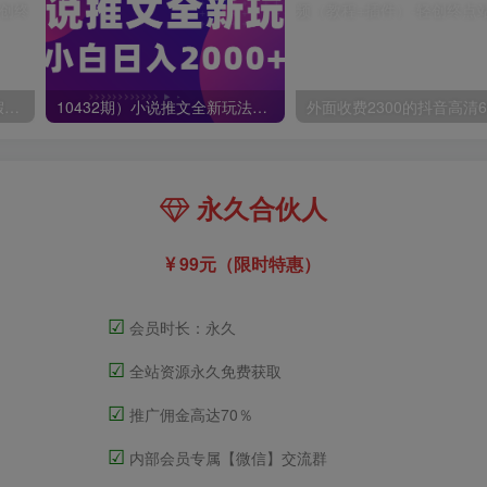
小红书冷门赛道，教师寒暑假项目，多种连环套的变现方式，还能矩阵操作放大收益【揭秘】
10432期）小说推文全新玩法，5分钟一条原创视频，结合中视频bilibili赚多份收益
永久合伙人
99元（限时特惠）
☑
会员时长：永久
☑
全站资源永久免费获取
☑
推广佣金高达70％
☑
内部会员专属【微信】交流群