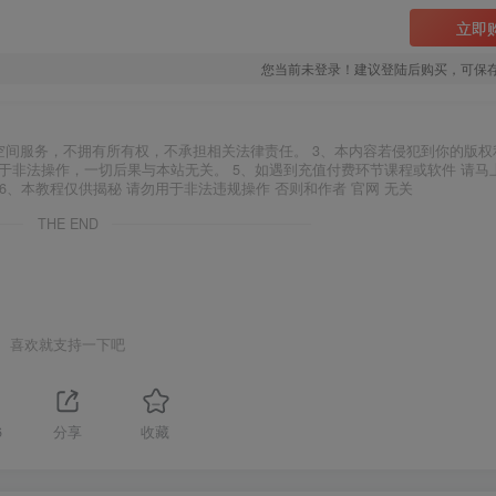
立即
您当前未登录！建议登陆后购买，可保
空间服务，不拥有所有权，不承担相关法律责任。 3、本内容若侵犯到你的版权
于非法操作，一切后果与本站无关。 5、如遇到充值付费环节课程或软件 请马
6、本教程仅供揭秘 请勿用于非法违规操作 否则和作者 官网 无关
THE END
喜欢就支持一下吧
6
分享
收藏