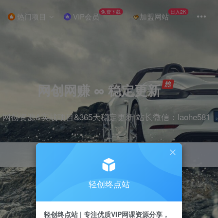
免费下载
日入2K
热门项目
VIP会员
加盟网站
网创网赚 ∞ 稳定更新
网创资源&实战项目&365天稳定更新 站长微信：laohe581
轻创终点站
项目
抖音
剪辑
引流
带货
短视频
轻创终点站 | 专注优质VIP网课资源分享，