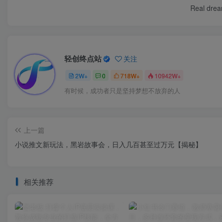
Real dream
轻创终点站
关注
2W+
0
718W+
10942W+
有时候，成功者只是坚持梦想不放弃的人
上一篇
小说推文新玩法，黑岩故事会，日入几百甚至过万元【揭秘】
相关推荐