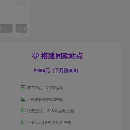
外面收费2300的抖音高清60帧视频教程，保证你能学会如何制作视频（教程+插件）
玺承·电商企业玩转抖音电商系列课，6大维度，6位老师，线上揭秘抖音商家入局SOP
搭建同款站点
998元（下月涨300）
☑
独立站点，独立运营
☑
一条龙搭建同款网站
☑
站点授权，365天自动更新
☑
一手无水印资源永久免费